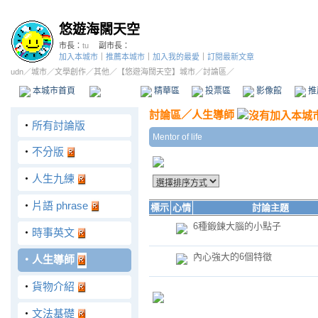
悠遊海闊天空
市長：
tu
副市長：
加入本城市
｜
推薦本城市
｜
加入我的最愛
｜
訂閱最新文章
udn
／
城市
／
文學創作
／
其他
／
【悠遊海闊天空】城市
／討論區／
本城市首頁
討論區
精華區
投票區
影像館
推
討論區
／
人生導師
‧
所有討論版
Mentor of life
‧
不分版
‧
人生九練
‧
片語 phrase
標示
心情
討論主題
6種鍛鍊大腦的小點子
‧
時事英文
內心強大的6個特徵
‧
人生導師
‧
貨物介紹
‧
文法基礎