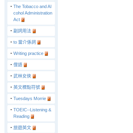
‧
The Tobacco and Al
cohol Administration
Act
‧
副詞用法
‧
to 當介係詞
‧
Writing practice
‧
俚語
‧
武林女俠
‧
英文標點符號
‧
Tuesdays Morrie
‧
TOEIC--Listening &
Reading
‧
旅遊英文