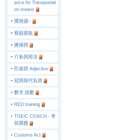
ance for Transportati
on means
‧
慣用語~
‧
假設語氣
‧
連接詞
‧
介系詞用法
‧
形容詞 Adjective
‧
冠詞與代名詞
‧
數字,倍數
‧
RED training
‧
TOEIC COACH - 考
前猜題
‧
Customs Act