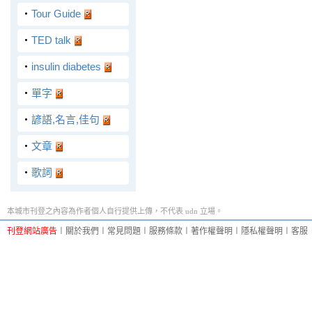
‧
Tour Guide
‧
TED talk
‧
insulin diabetes
‧
單字
‧
諺語,名言,佳句
‧
文章
‧
歌詞
本城市刊登之內容為作者個人自行提供上傳，不代表 udn 立場。
刊登網站廣告
︱
關於我們
︱
常見問題
︱
服務條款
︱
著作權聲明
︱
隱私權聲明
︱
客服