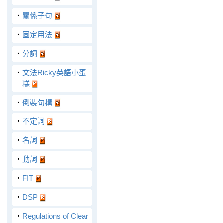
‧
關係子句
‧
固定用法
‧
分詞
‧
文法Ricky英語小蛋
糕
‧
倒裝句構
‧
不定詞
‧
名詞
‧
動詞
‧
FIT
‧
DSP
‧
Regulations of Clear