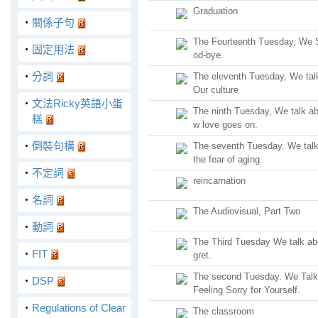
Graduation
‧
關係子句
The Fourteenth Tuesday, We
‧
固定用法
od-bye.
‧
分詞
The eleventh Tuesday, We tal
Our culture
‧
文法Ricky英語小蛋
The ninth Tuesday, We talk a
糕
w love goes on.
‧
倒裝句構
The seventh Tuesday. We talk
the fear of aging.
‧
不定詞
reincarnation
‧
名詞
The Audiovisual, Part Two
‧
動詞
The Third Tuesday We talk ab
‧
FIT
gret.
The second Tuesday. We Talk
‧
DSP
Feeling Sorry for Yourself.
‧
Regulations of Clear
The classroom