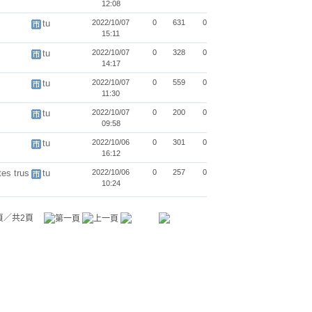
12:08
tu
2022/10/07
0
631
0
15:11
tu
2022/10/07
0
328
0
14:17
tu
2022/10/07
0
559
0
11:30
tu
2022/10/07
0
200
0
09:58
tu
2022/10/06
0
301
0
16:12
es trus
tu
2022/10/06
0
257
0
10:24
頁／共2頁