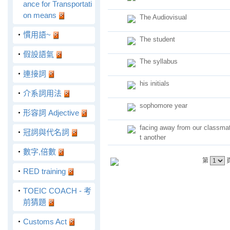
ance for Transportati
on means
The Audiovisual
‧
慣用語~
The student
‧
假設語氣
The syllabus
‧
連接詞
his initials
‧
介系詞用法
sophomore year
‧
形容詞 Adjective
facing away from our classmat
‧
冠詞與代名詞
t another
‧
數字,倍數
第
‧
RED training
‧
TOEIC COACH - 考
前猜題
‧
Customs Act