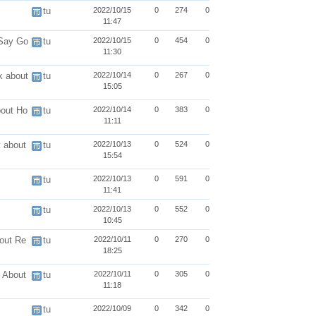
tu
2022/10/15
0
274
0
11:47
 Say Go
tu
2022/10/15
0
454
0
11:30
k about
tu
2022/10/14
0
267
0
15:05
bout Ho
tu
2022/10/14
0
383
0
11:11
 about
tu
2022/10/13
0
524
0
15:54
tu
2022/10/13
0
591
0
11:41
tu
2022/10/13
0
552
0
10:45
out Re
tu
2022/10/11
0
270
0
18:25
 About
tu
2022/10/11
0
305
0
11:18
tu
2022/10/09
0
342
0