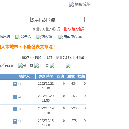
網路城邦
你還沒有登入喔(
馬上登入
/
加入會員
)
薦連結
公告區
訪客簿
市政中心
(0)
主題
27
、回覆
0
／共
27
｜瀏覽
7,654
｜推薦
0
頁／共2頁
發起人
更新時間
回應
瀏覽
推薦
tu
2022/10/21
0
634
0
10:10
tu
2022/10/20
0
255
0
11:55
tu
2022/10/19
0
226
0
18:48
tu
2022/10/15
0
278
0
12:08