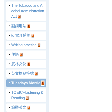
‧
The Tobacco and Al
cohol Administration
Act
‧
副詞用法
‧
to 當介係詞
‧
Writing practice
‧
俚語
‧
武林女俠
‧
英文標點符號
‧
Tuesdays Morrie
‧
TOEIC--Listening &
Reading
‧
旅遊英文