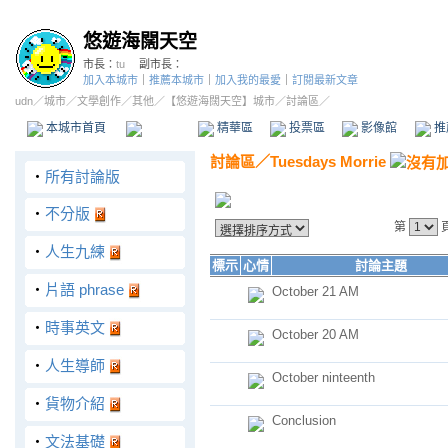
悠遊海闊天空
市長：
tu
副市長：
加入本城市
｜
推薦本城市
｜
加入我的最愛
｜
訂閱最新文章
udn
／
城市
／
文學創作
／
其他
／
【悠遊海闊天空】城市
／討論區／
本城市首頁
討論區
精華區
投票區
影像館
推
討論區
／
Tuesdays Morrie
‧
所有討論版
‧
不分版
第
‧
人生九練
標示
心情
討論主題
‧
片語 phrase
October 21 AM
‧
時事英文
October 20 AM
‧
人生導師
October ninteenth
‧
貨物介紹
Conclusion
‧
文法基礎