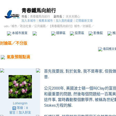
青春鐵馬向前行
市長：
青春鐵馬向前行
副市長：
天天天開心
加入本城市
｜
推薦本城市
｜
加入我的最愛
｜
訂閱最新文章
udn
／
城市
／
政治社會
／
公共議題
／
【青春鐵馬向前行】城市
／討論區／
本城市首頁
討論區
精華區
投票區
影像館
推
討論區
／
不分版
看回應文
氣象預報點滴
首先我要說, 對於氣象, 我不是專家, 但
普.
公元2000年, 美國波士頓一個叫Clay
和最重要的問題, 然後每個問題給一百萬美元
這件事, 當時轟動整個數學界, 被稱為世紀數學
Lohengrin
Stokes方程的解.
等級：8
留言
｜
加入好友