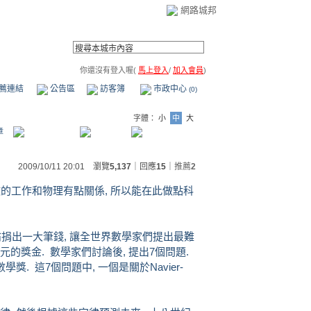
網路城邦
你還沒有登入喔(
馬上登入
/
加入會員
)
薦連結
公告區
訪客簿
市政中心
(0)
字體：
小
中
大
章
2009/10/11 20:01 瀏覽
5,137
｜回應
15
｜
推薦
2
我做的工作和物理有點關係, 所以能在此做點科
的富翁捐出一大筆錢, 讓全世界數學家們提出最難
的獎金. 數學家們討論後, 提出7個問題.
獎. 這7個問題中, 一個是關於Navier-