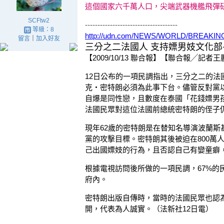
這個國家六千萬人口，尖端武器機艦飛彈
SCFtw2
-------------------------------------
等級：8
http://udn.com/NEWS/WORLD/BREAKIN
留言
｜
加入好友
三分之二法國人 支持嫖男妓文化部
【2009/10/13 聯合報】【聯合報╱記者王麗娟／
12日公布的一項民調指出，三分之二的法
克‧密特朗必須為此事下台。儘管反對黨以
自爆是同性戀，且數度在泰國「花錢嫖男
法國民眾對這位法國前總統密特朗的侄子
現年62歲的密特朗是在替知名導演波蘭斯
黨的攻擊目標。密特朗其後被迫在800萬
己出國嫖妓的行為，且否認自己有孌童癖
根據電視訪問後所做的一項民調，67%的
府內。
密特朗出版自傳時，當時的法國民眾也認
開，代表為人誠實。（法新社12日電）