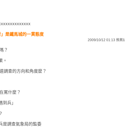
xxxxxxxxxxxxxx
討」是鐵馬城的一貫態度
2009/10/12 01:13
推薦
1
了嗎？
果。
知道調查的方向和角度麼？
們在罵什麼？
業遇到兵」
?
，兵是調查氣象局的監委