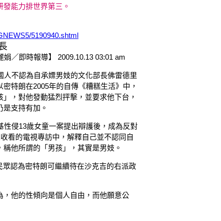
研發能力排世界第三。
GNEWS5/5190940.shtml
長
即時報導】 2009.10.13 03:01 am
國人不認為自承嫖男妓的文化部長佛雷德里
密特朗在2005年的自傳《糟糕生活》中，
孩」，對他發動猛烈抨擊，並要求他下台，
仍是支持有加。
基性侵13歲女童一案提出辯護後，成為反對
人收看的電視專訪中，解釋自己並不認同自
，稱他所謂的「男孩」，其實是男妓。
民眾認為密特朗可繼續待在沙克吉的右派政
為，他的性傾向是個人自由，而他願意公