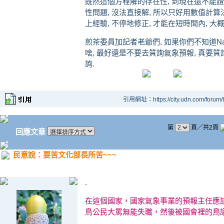
既然這個方程解的存在性, 到現在還不能證
性問題, 沒法直接解, 所以只好用數值計算法
上經驗, 不停地修正, 才能在短時間內, 
煎茶委員加記者老爺們, 如果你們不知道Navi
啥, 最好還是不要去質詢氣象預報, 真要
詢.
引用網址：https://city.udn.com/forum
第
頁／共2頁
回應文章
民意說：要苦文化部長所苦~~~
.
在這個國家，國家氣象事業的預報主任應
鳥公民大罵無能失職，然後被國會裡的鳥