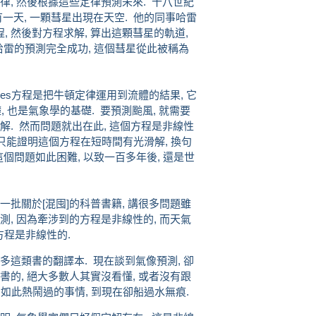
律, 然後根據這些定律預測未來. 十八世紀
一天, 一顆彗星出現在天空. 他的同事哈雷
 然後對方程求解, 算出這顆彗星的軌道,
哈雷的預測完全成功, 這個彗星從此被稱為
Stokes方程是把牛頓定律運用到流體的結果, 它
, 也是氣象學的基礎. 要預測颱風, 就需要
解. 然而問題就出在此, 這個方程是非線性
, 只能證明這個方程在短時間有光滑解, 換句
這個問題如此困難, 以致一百多年後, 還是世
一批關於[混囤]的科普書籍, 講很多問題雖
測, 因為牽涉到的方程是非線性的, 而天氣
es方程是非線性的.
多這類書的翻譯本. 現在談到氣像預測, 卻
書的, 絕大多數人其實沒看懂, 或者沒有跟
 如此熱鬧過的事情, 到現在卻船過水無痕.