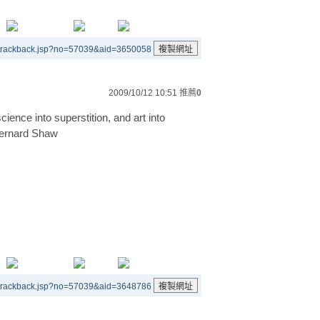
/trackback.jsp?no=57039&aid=3650058
2009/10/12 10:51
推薦
0
science into superstition, and art into
Bernard Shaw
/trackback.jsp?no=57039&aid=3648786