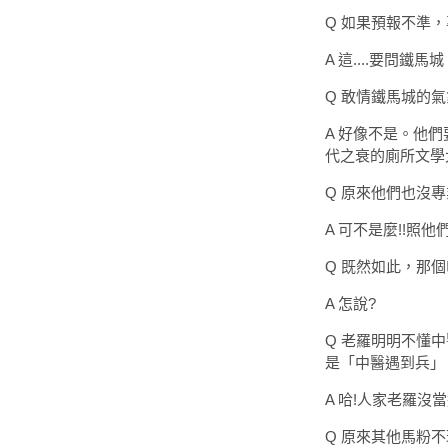
Q 如果預報不準，
A 這....要問鐵馬城
Q 敢情鐵馬城的
A 好像不是。他
代之衰的廁所文學
Q 原來他們也沒
A 可不是麼!!照
Q 既然如此，那
A 怎說?
Q 老羅明明不懂
是「中醫遇到兵」
A 哈!人家老羅沒
Q 原來其他馬粉不