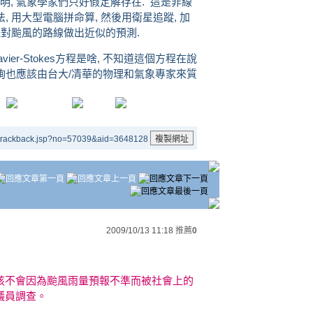
明, 氣象學家們只好假定解存在. 這是非線
, 用大型電腦拼命算, 然後用衛星追蹤, 加
大概對颱風的路線做出近似的預測.
er-Stokes方程是啥, 不知道這個方程在說
質詢也應該由台大/凊華的物理和氣象專家來質
/trackback.jsp?no=57039&aid=3648128
2009/10/13 11:18
推薦
0
該不會因為颱風雨量預報不準而被社會上的
議員調查。