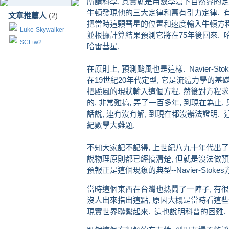
所謂科學, 其實就是用數學寫下自然界的定
牛頓發現他的三大定律和萬有引力定律. 有
文章推薦人
(2)
把當時這顆彗星的位置和速度輸入牛頓方程,
Luke-Skywalker
並根據計算結果預測它將在75年後回來. 
SCFtw2
哈雷彗星.
在原則上, 預測颱風也是這樣. Navier-
在19世紀20年代定型, 它是流體力學的基礎
把颱風的現狀輸入這個方程, 然後對方程求
的, 非常難搞, 弄了一百多年, 到現在為止
話說, 連有沒有解, 到現在都沒辦法證明. 
紀數學大難題.
不知大家記不記得, 上世紀八九十年代出了
說物理原則都已經搞清楚, 但就是沒法做預
預報正是這個現象的典型--Navier-Stok
當時這個東西在台灣也熱鬧了一陣子, 有很
沒人出來指出這點, 原因大概是當時看這些
現實世界聯繫起來. 這也說明科普的困難.