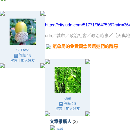
.
https://city.udn.com/51771/3647595?raid=3
udn
／
城市
／
政治社會
／
政治時事
／
【天與
氣象局的免責觀念與馬迷們的醜惡
SCFtw2
等級：8
留言
｜
加入好友
Gail
等級：8
留言
｜
加入好友
文章推薦人
(3)
張爺