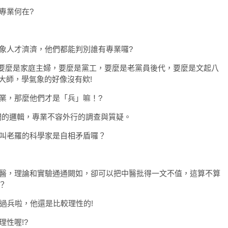
專業何在?
氣象人才濟濟，他們都能判別誰有專業囉?
們要麼是家庭主婦，要麼是黨工，要麼是老黨員後代，要麼是文起八
大師，學氣象的好像沒有欸!
專業，那麼他們才是「兵」嘛！?
他們的邏輯，專業不容外行的調查與質疑。
個叫老羅的科學家是自相矛盾囉？
中醫，理論和實驗通通闕如，卻可以把中醫批得一文不值，這算不算
？
當過兵啦，他還是比較理性的!
理性喔!?