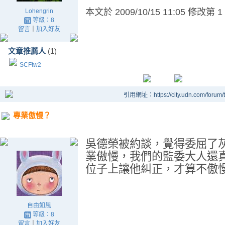
本文於
2009/10/15 11:05 修改第 1
Lohengrin
等級：8
留言
｜
加入好友
文章推薦人
(1)
SCFtw2
引用網址：https://city.udn.com/forum
專業傲慢？
吳德榮被約談，覺得委屈了
業傲慢，我們的監委大人還
位子上讓他糾正，才算不傲
自由如風
等級：8
留言
｜
加入好友