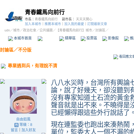
青春鐵馬向前行
市長：
青春鐵馬向前行
副市長：
天天天開心
加入本城市
｜
推薦本城市
｜
加入我的最愛
｜
訂閱最新文章
udn
／
城市
／
政治社會
／
公共議題
／
【青春鐵馬向前行】城市
／討論區／
本城市首頁
討論區
精華區
投票區
影像館
推
討論區
／
不分版
看回應文
專業遇到兵，有理說不清
八八水災時，台灣所有輿論
論，說了好幾天，卻沒聽到
沒有專家知道土石流的黃金
聲音就是出不來。不曉得是
已經懶得跟這些外行說話了
自由如風
現在連監委也跑出來湊熱鬧
等級：8
留言
｜
加入好友
單位，監委大人一個不漏的