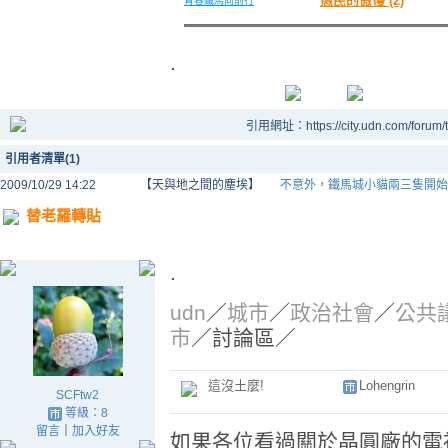
愚民的傲慢 (2)
青春鐵馬向前行
.
引用網址：https://city.udn.com/forum
引用者清單(1)
2009/10/29 14:22
【天與地之間的塵埃】
不意外，鐵馬城小貓兩三隻開始
替老羅轉貼
.
udn
／
城市
／
政治社會
／
公共
市
／討論區／
這沒土麼!
Lohengrin
SCFtw2
等級：8
留言
｜
加入好友
如果各位看過關於晶圓廠的電視