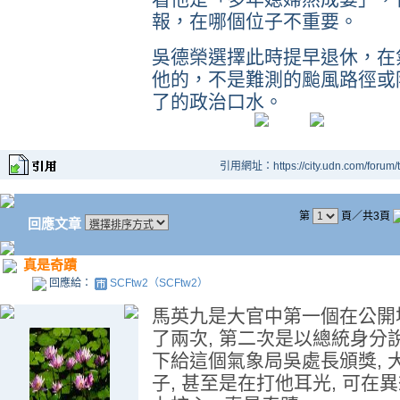
報，在哪個位子不重要。
吳德榮選擇此時提早退休，在
他的，不是難測的颱風路徑或
了的政治口水。
引用網址：https://city.udn.com/forum
第
頁／共3頁
回應文章
真是奇蹟
回應給：
SCFtw2（SCFtw2）
馬英九是大官中第一個在公開
了兩次, 第二次是以總統身分說
下給這個氣象局吳處長頒獎,
子, 甚至是在打他耳光, 可在