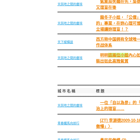
氣象局失職在先，吳
天與地之間的塵埃
又理盲在後
龍冬子小姐，「公僕
的」專業，在妳心理可
天與地之間的塵埃
立場讓妳理盲！？
西方称中国拥有全球唯
天下縱橫談
作战体系
明明
這兩位小姐
內心
天與地之間的塵埃
裝出如此高雅氣質
城 市 名 稱
標 題
一位「自以為是」的
天與地之間的塵埃
治上的理盲……
[ZT] 李源德2009-1
青春鐵馬向前行
傲慢」〉