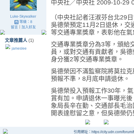
中央社╱中央社 2009-10-29 0
（中央社記者汪淑芬台北29
Luke-Skywalker
等級：8
吳德榮預定11月2日退休，交
留言
｜
加入好友
等交通專業獎章，表彰他在氣
文章推薦人
(1)
交通專業獎章分為3等，頒給
jameslee
員，或對交通有貢獻者，吳德
身分獲2等交通專業獎章。
吳德榮因不滿監察院將莫拉克
預報不準，8月底申請退休。
吳德榮投入預報工作30年，
賞有加。申請退休一事曝光後
象局長辛在勤、交通部長毛治
開表達慰留之意，但吳德榮仍
引用網址：https://city.udn.com/forum