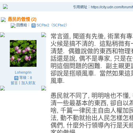
引用網址：https://city.udn.com/forum
愚民的傲慢 (2)
回應給：
SCFtw2（SCFtw2）
常言道, 聞道有先後, 術業有
火候是搞不清的. 這點稍微
清楚. 偶雖說做的東西和物理有
話還是說, 偶不是專家, 只是在
明這個問題的困難. 副主覡更
卻說是搭順風車. 當然如果這
Lohengrin
等級：8
風車.
留言
｜
加入好友
愚民就不同了, 明明啥也不懂,
清一些最基本的東西, 卻自以
啥, 千篇一律民主自由人權加
法, 動不動就抬出人民怎樣怎樣
偶們, 什麼外行領導內行是天
客的傲慢.