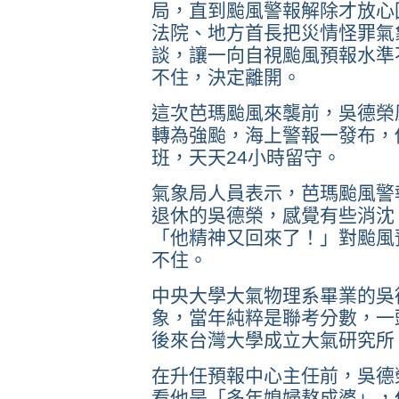
局，直到颱風警報解除才放心
法院、地方首長把災情怪罪氣
談，讓一向自視颱風預報水準
不住，決定離開。
這次芭瑪颱風來襲前，吳德榮
轉為強颱，海上警報一發布，
班，天天24小時留守。
氣象局人員表示，芭瑪颱風警
退休的吳德榮，感覺有些消沈
「他精神又回來了！」對颱風
不住。
中央大學大氣物理系畢業的吳
象，當年純粹是聯考分數，一
後來台灣大學成立大氣研究所
在升任預報中心主任前，吳德
看他是「多年媳婦熬成婆」，