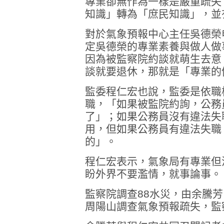
專業卻無作為一樣是嚴重疏失
知識」轉為「庶民知識」，並
對於氣象預報中心主任吳德榮
定吳德榮的專業素養與做人做
因為被監察院約談就萌生去意
談就要退休，那就是「專業的
監委程仁宏也說，監委是依職
職，「如果被監院約詢，公務
了」；如果公務員沒有違法失
用，但如果公務員有違法失職
的」。
程仁宏表示，氣象局有專業但
盼外界不要濫情，就事論事。
監察院調查88水災，由余騰
周陽山調查氣象預報疏失，監