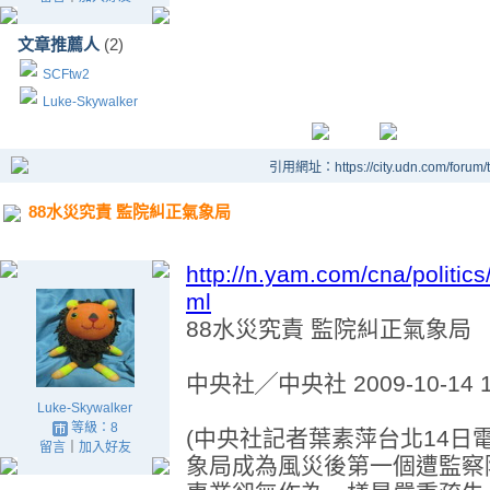
文章推薦人
(2)
SCFtw2
Luke-Skywalker
引用網址：https://city.udn.com/forum
88水災究責 監院糾正氣象局
http://n.yam.com/cna/politi
ml
88水災究責 監院糾正氣象
中央社╱中央社 2009-10-14 1
Luke-Skywalker
等級：8
(中央社記者葉素萍台北14日
留言
｜
加入好友
象局成為風災後第一個遭監察