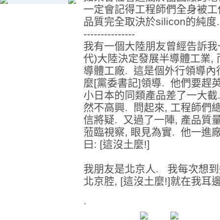
一定會記得工程師們全身被工作
品質完全取決於silicon的純度
---------------
我有一個大陸朋友曾經告訴我一
代)大陸決定發展半導體工業,
導體工廠. 這是個外行領導內
麼[黨委書記]領導. 他們要趕
小日本的同類產品差了一大截. 
然不高興. 問起來, 工程師們
信將疑. 又過了一陣, 產品質
蒞臨視察, 眼見為實. 他一進廠
曰: [這沒土麼!]
我朋友是北京人. 我每次想到
北京腔, [這沒土麼!]就在我耳
.