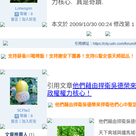
力核心. 真是奇蹟.
Lohengrin
等級：8
留言
｜
加入好友
本文於
2009/10/30 00:24 修改第 1
引用網址：https://city.udn.com/forum
支持薛香川喝稀飯！支持謝安下圍碁！支持G聖女張天師起乩！
.
引用文章
他們藉由捍衛吳德榮
政權權力核心！
他們藉由捍衛吳德榮來捍衛他們心中堅
SCFtw2
等級：8
他們藉由捍衛吳德
留言
｜
加入好友
天下爽城與鐵馬城
文章推薦人
(1)