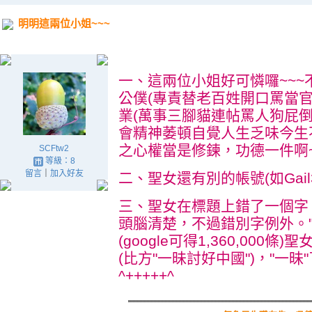
明明這兩位小姐~~~
.
一、這兩位小姐好可憐囉~~
公僕(專責替老百姓開口罵當
業(萬事三腳貓連帖罵人狗屁
會精神萎頓自覺人生乏味今生
之心權當是修鍊，功德一件啊~~~
SCFtw2
等級：8
留言
｜
加入好友
二、聖女還有別的帳號(如Gail3
三、聖女在標題上錯了一個字。
頭腦清楚，不過錯別字例外。
(google可得1,360,000
(比方"一昧討好中國")，"一昧
^+++++^