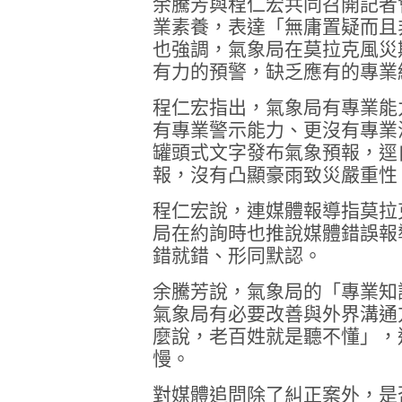
余騰芳與程仁宏共同召開記者
業素養，表達「無庸置疑而且
也強調，氣象局在莫拉克風災
有力的預警，缺乏應有的專業
程仁宏指出，氣象局有專業能
有專業警示能力、更沒有專業
罐頭式文字發布氣象預報，逕
報，沒有凸顯豪雨致災嚴重性
程仁宏說，連媒體報導指莫拉
局在約詢時也推說媒體錯誤報
錯就錯、形同默認。
余騰芳說，氣象局的「專業知
氣象局有必要改善與外界溝通
麼說，老百姓就是聽不懂」，
慢。
對媒體追問除了糾正案外，是