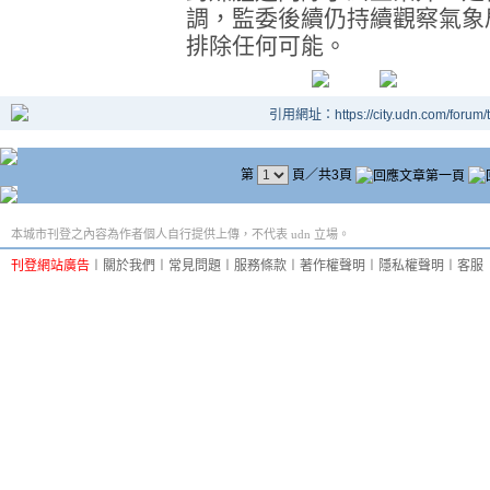
調，監委後續仍持續觀察氣象
排除任何可能。
引用網址：https://city.udn.com/forum
第
頁／共3頁
本城市刊登之內容為作者個人自行提供上傳，不代表 udn 立場。
刊登網站廣告
︱
關於我們
︱
常見問題
︱
服務條款
︱
著作權聲明
︱
隱私權聲明
︱
客服