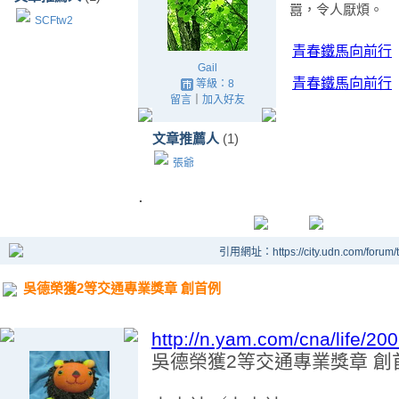
囂，令人厭煩。
SCFtw2
青春鐵馬向前行
Gail
青春鐵馬向前行
等級：8
留言
｜
加入好友
文章推薦人
(1)
張爺
.
引用網址：https://city.udn.com/forum
吳德榮獲2等交通專業獎章 創首例
http://n.yam.com/cna/life/2
吳德榮獲2等交通專業獎章 