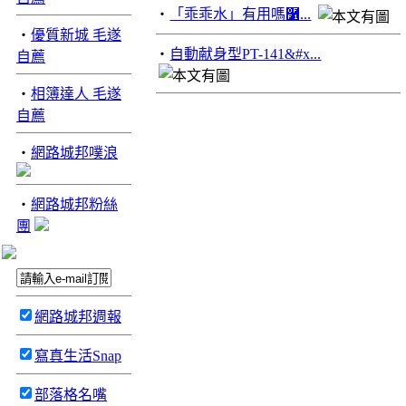
‧
「乖乖水」有用嗎࿱...
‧
優質新城 毛遂
‧
自動献身型PT-141&#x...
自薦
‧
相簿達人 毛遂
自薦
‧
網路城邦噗浪
‧
網路城邦粉絲
團
網路城邦週報
寫真生活Snap
部落格名嘴