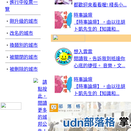
‧
進行中投票一
都歡迎來看看喔! 棧長小...
覽
時事論壇
‧
剛升級的城市
【時事論壇】，由以往胡
卜凱先生的【知識和...
‧
改名的城市
‧
換類別的城市
想入霏霏
‧
被關閉的城市
閱讀我，告訴我到抵達你
心底的捷徑。 音樂，文...
‧
被刪除的城市
時事論壇
【時事論壇】，由以往胡
卜凱先生的【知識和...