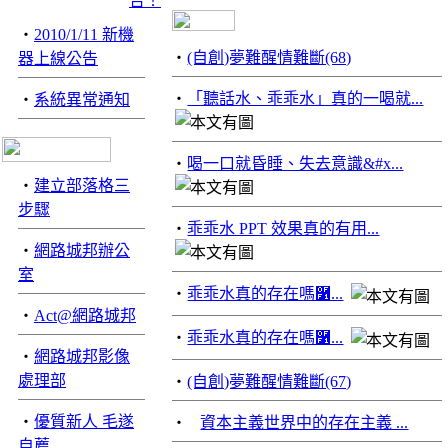
‧
2010/1/11 新機
‧
(自創)夢難醒情難斷(68)
器上線公告
‧
「聽話水、乖乖水」真的一喝就...
‧
系統異常通知
‧
喝一口就昏睡、失去意識&#x...
‧
建立部落格三
步驟
‧
乖乖水 PPT 效果真的有用...
‧
網路城邦辦公
室
‧
乖乖水真的存在嗎࿱...
‧
Act@網路城邦
‧
乖乖水真的存在嗎࿱...
‧
網路城邦影像
處理部
‧
(自創)夢難醒情難斷(67)
‧
優質新人 毛遂
‧
資本主義世界中的存在主義 ...
自薦