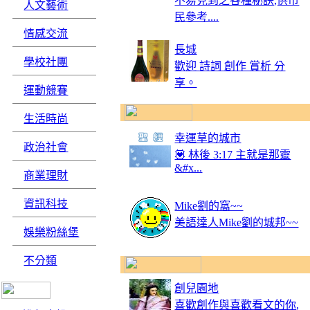
不易見到之各種秘訣,供市
人文藝術
民參考....
情感交流
長城
學校社團
歡迎 詩詞 創作 賞析 分
享。
運動競賽
生活時尚
幸運草的城市
政治社會
💟 林後 3:17 主就是那靈
&#x...
商業理財
資訊科技
Mike劉的窩~~
美語達人Mike劉的城邦~~
娛樂粉絲堡
不分類
創兒園地
喜歡創作與喜歡看文的你,