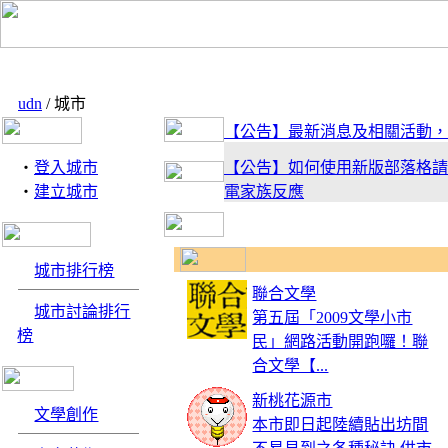
udn
/ 城市
【公告】最新消息及相關活動，
‧
登入城市
【公告】如何使用新版部落格請
‧
建立城市
電家族反應
【活動】有什麼地方是你最感放
享你的私房景點吧！
城市排行榜
聯合文學
城市討論排行
第五屆「2009文學小市
【公告】新版型上線！趕快去試
榜
民」網路活動開跑囉！聯
來信跟電小二敲碗喔！
合文學【...
新桃花源市
文學創作
本市即日起陸續貼出坊間