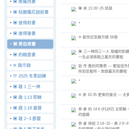
‧
💟 歌羅西書
💟 來 13:20~25 結語
‧
💟 帖撒羅尼迦前書
‧
💟 彼得前書
+
‧
💟 彼得後書
✡️ 創世記至啟示錄 66卷
‧
💟 希伯來書
💟 三一神同三一人 榮耀的彰
‧
💟 約翰壹書
一生必須奔跑之屬天的賽程
‧
✡️ 啟示錄
如 📕 舊約的豫表 — 聖徒從
所到至聖所，奔跑屬天的賽程
‧
💛 2025 冬季訓練
+
‧
💟 啟 1 三一神
✡️ 來 10:35 更美的復活 — 大
‧
💟 啟 1:13 耶穌
‧
💟 啟 1:18 基督
參 📘 約 14:6 (#1)(#2) 主
的道路
‧
💟 啟 2~3 那靈
參 📘 林前 3:14~15、弗 2:8~
別的賞賜，但必須付代價