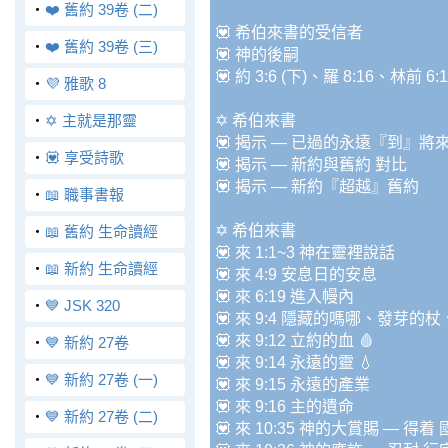
‧
❤️ 舊約 39卷 (二)
💟 希伯來書的受信者
‧
❤️ 舊約 39卷 (三)
💟 神的後嗣
💟 約 3:6 (下)、羅 8:16、林前 6:
‧
💜 雅歌 8
‧
✡️ 主就是那靈
✡️ 希伯來書
💟 揭示 — 已過的永遠『到』將
‧
💟 享受詩歌
💟 揭示 — 新約與舊約 對比
💟 揭示 — 新約『超越』舊約
‧
📖 職事書報
✡️ 希伯來書
‧
📖 舊約 生命讀經
💟 來 1:1~3 神在靈裡說話
‧
📖 新約 生命讀經
💟 來 4:9 安息日的安息
💟 來 6:19 進入幔內
‧
💙 JSK 320
💟 來 9:4 隱藏的嗎哪、發芽的
💟 來 9:12 立約的血 🩸
‧
💙 新約 27卷
💟 來 9:14 永遠的靈 💧
‧
💙 新約 27卷 (一)
💟 來 9:15 永遠的產業
💟 來 9:16 主的遺命
‧
💙 新約 27卷 (二)
💟 來 10:35 神的大賞賜 — 得