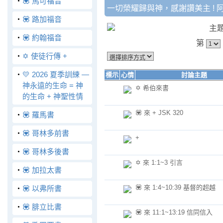
‧
💟 馬可福音
一切榮耀歸與神，感謝讚美主 ! 
‧
💟 路加福音
主
‧
💟 約翰福音
第
‧
✡️ 使徒行傳 +
‧
💛 2026 夏季訓練 —
標示
心情
討論主題
神永遠的生命 = 神
✡️ 希伯來書
的生命 + 神聖性情
💟 來 + JSK 320
‧
💟 羅馬書
‧
💟 哥林多前書
+
‧
💟 哥林多後書
✡️ 來 1:1~3 引言
‧
💟 加拉太書
💟 來 1:4~10:39 基督的超越
‧
💟 以弗所書
‧
💟 腓立比書
💟 來 11:1~13:19 信同信入