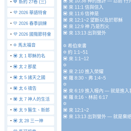
💟 來 10:36 神的應許 — 忍耐
‧
💙 新約 27卷 (三)
💟 來 11:1 信與信入
‧
💜 2026 華語特會
💟 來 11:6 信神是
💟 來 12:1~2 望斷以及於耶穌
‧
💛 2026 春季訓練
💟 來 12:9 神 乃是烈火
💟 來 13:13 出到營外
‧
💜 2026 國殤節特會
‧
✡️ 馬太福音
✡️ 希伯來書
✡️ 約 1:1~51
‧
💟 太 1 耶穌的名
💟 來 1:1~12
✡️
‧
💟 太 2 那星
💟 來 2:10 進入榮耀
‧
💟 太 5 諸天之國
💟 羅 8:30、弗 1:4~5
✡️
‧
💟 太 6 禱告
💟 來 6:19 進入幔內 — 就是
💟 羅 8:16、林前 6:17
‧
💟 太 7 神人的生活
✡️
‧
💟 太 9 醫生、新郎
💟 來 12:1~2
💟 來 13:13 出到營外 — 就
‧
💟 太 28 三一神