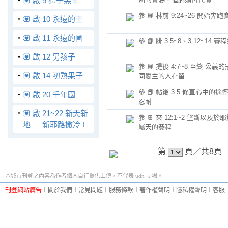
‧
💟 啟 5 獅子羔羊
參 📘 林前 9:24~26 開始奔跑
‧
💟 啟 10 永遠的王
‧
💟 啟 11 永遠的國
參 📘 腓 3:5~8、3:12~14 
‧
💟 啟 12 男孩子
參 📘 提後 4:7~8 至終 公
‧
💟 啟 14 初熟果子
同愛主的人存留
參 📕 帖後 3:5 修直心中的
‧
💟 啟 20 千年國
忍耐
‧
💟 啟 21~22 新天新
參 📔 來 12:1~2 望斷以及
地 — 新耶路撒冷 !
屬天的賽程
第
頁／共8
本城市刊登之內容為作者個人自行提供上傳，不代表 udn 立場。
刊登網站廣告
︱
關於我們
︱
常見問題
︱
服務條款
︱
著作權聲明
︱
隱私權聲明
︱
客服