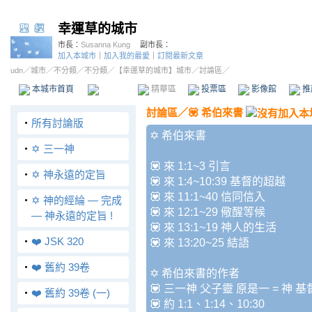
幸運草的城市
市長：
Susanna Kung
副市長：
加入本城市
｜
加入我的最愛
｜
訂閱最新文章
udn
／
城市
／
不分類
／
不分類
／
【幸運草的城市】城市
／討論區／
本城市首頁
討論區
精華區
投票區
影像館
推
討論區
／
💟 希伯來書
‧
所有討論版
✡️ 希伯來書
‧
✡️ 三一神
💟 來 1:1~3 引言
‧
✡️ 神永遠的定旨
💟 來 1:4~10:39 基督的超越
💟 來 11:1~40 信同信入
‧
✡️ 神的經綸 — 完成
💟 來 12:1~29 儆醒等候
— 神永遠的定旨 !
💟 來 13:1~19 神人的生活
‧
❤️ JSK 320
💟 來 13:20~25 結語
‧
❤️ 舊約 39卷
✡️ 希伯來書的作者
💟 三一神 父子靈 原是一 = 神 
‧
❤️ 舊約 39卷 (一)
💟 約 1:1、1:14、10:30