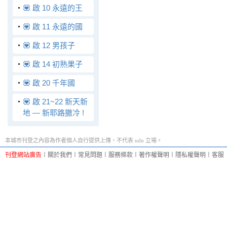
‧
💟 啟 10 永遠的王
‧
💟 啟 11 永遠的國
‧
💟 啟 12 男孩子
‧
💟 啟 14 初熟果子
‧
💟 啟 20 千年國
‧
💟 啟 21~22 新天新
地 — 新耶路撒冷 !
本城市刊登之內容為作者個人自行提供上傳，不代表 udn 立場。
刊登網站廣告
︱
關於我們
︱
常見問題
︱
服務條款
︱
著作權聲明
︱
隱私權聲明
︱
客服