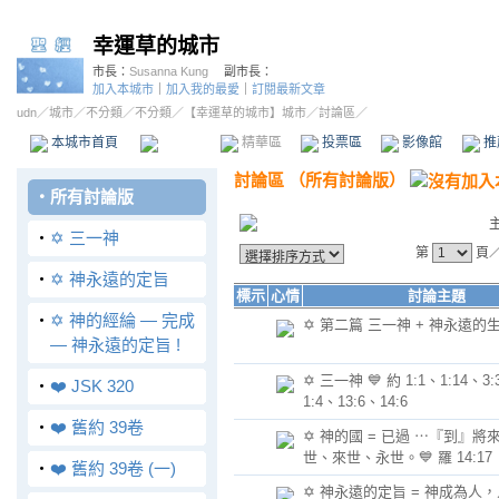
幸運草的城市
市長：
Susanna Kung
副市長：
加入本城市
｜
加入我的最愛
｜
訂閱最新文章
udn
／
城市
／
不分類
／
不分類
／
【幸運草的城市】城市
／討論區／
本城市首頁
討論區
精華區
投票區
影像館
推
討論區
（
所有討論版
）
‧
所有討論版
‧
✡️ 三一神
第
頁
‧
✡️ 神永遠的定旨
標示
心情
討論主題
‧
✡️ 神的經綸 — 完成
✡️ 第二篇 三一神 + 神永遠的
— 神永遠的定旨 !
✡️ 三一神 💙 約 1:1、1:14、3:3
‧
❤️ JSK 320
1:4、13:6、14:6
‧
❤️ 舊約 39卷
✡️ 神的國 = 已過 ⋯『到』將來
世、來世、永世。💙 羅 14:17
‧
❤️ 舊約 39卷 (一)
✡️ 神永遠的定旨 = 神成為人，