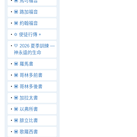
‧
💟 馬可福音
‧
💟 路加福音
‧
💟 約翰福音
‧
✡️ 使徒行傳 +
‧
💛 2026 夏季訓練 —
神永遠的生命
‧
💟 羅馬書
‧
💟 哥林多前書
‧
💟 哥林多後書
‧
💟 加拉太書
‧
💟 以弗所書
‧
💟 腓立比書
‧
💟 歌羅西書