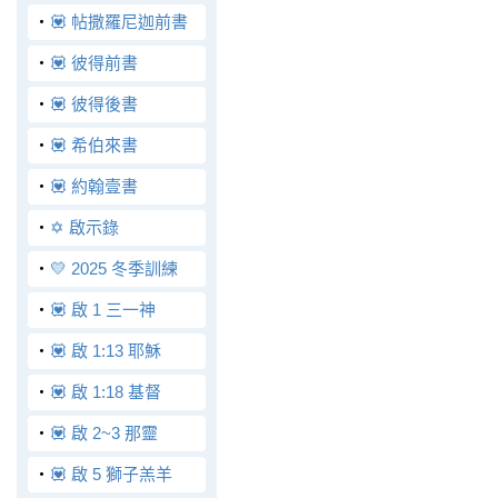
‧
💟 帖撒羅尼迦前書
‧
💟 彼得前書
‧
💟 彼得後書
‧
💟 希伯來書
‧
💟 約翰壹書
‧
✡️ 啟示錄
‧
💛 2025 冬季訓練
‧
💟 啟 1 三一神
‧
💟 啟 1:13 耶穌
‧
💟 啟 1:18 基督
‧
💟 啟 2~3 那靈
‧
💟 啟 5 獅子羔羊