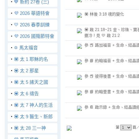
‧
💙 新約 27卷 (三)
‧
💜 2026 華語特會
💟 林後 3:18 魂的變化
‧
💛 2026 春季訓練
💟 啟 21:18~21 金、珍珠、
撒冷 ! 見 💛 啟 21:2
‧
💜 2026 國殤節特會
參 📕 路加福音 + 生命、結晶
‧
✡️ 馬太福音
‧
💟 太 1 耶穌的名
參 📘 約翰福音 + 生命、結晶
‧
💟 太 2 那星
參 📕 彼得後書 + 生命、結晶
‧
💟 太 5 諸天之國
參 📘 約翰壹書 + 生命、結晶
‧
💟 太 6 禱告
‧
💟 太 7 神人的生活
參 📔 啟示錄 + 生命、結晶讀
‧
💟 太 9 醫生、新郎
‧
💟 太 28 三一神
第
頁