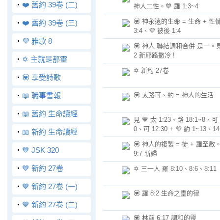
‧
❤️ 舊約 39卷 (二)
神人二性。💙 羅 1:3~4
💟 神永遠的生命 = 生命 + 性情
‧
❤️ 舊約 39卷 (三)
3:4、💜 彼後 1:4
‧
💜 雅歌 8
💟 神人 聯結調和合併 是一。見 
2 新耶路撒冷 !
‧
✡️ 主就是那靈
✡️ 新約 27卷
‧
💟 享受詩歌
‧
📖 職事書報
💟 太路可、約 = 神人的生活
‧
📖 舊約 生命讀經
見 💙 太 1:23、路 18:1~8、可 
0、可 12:30 + 💜 約 1~13、14
‧
📖 新約 生命讀經
💟 神人的複製 = 徒 + 羅至啟。見
‧
💙 JSK 320
9:7 新婦
‧
💙 新約 27卷
✡️ 三一人 羅 8:10、8:6、8:11
‧
💙 新約 27卷 (一)
💟 羅 8:2 生命之靈的律
‧
💙 新約 27卷 (二)
💟 林前 6:17 調和的靈