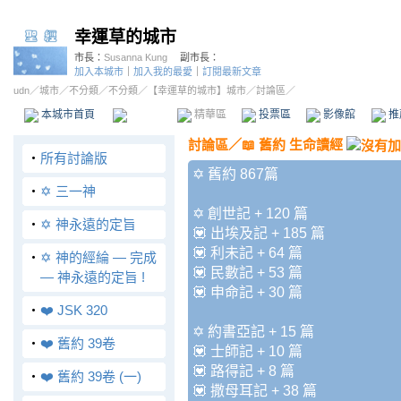
幸運草的城市
市長：
Susanna Kung
副市長：
加入本城市
｜
加入我的最愛
｜
訂閱最新文章
udn
／
城市
／
不分類
／
不分類
／
【幸運草的城市】城市
／討論區／
本城市首頁
討論區
精華區
投票區
影像館
推
討論區
／
📖 舊約 生命讀經
‧
所有討論版
✡️ 舊約 867篇
‧
✡️ 三一神
✡️ 創世記 + 120 篇
‧
✡️ 神永遠的定旨
💟 出埃及記 + 185 篇
💟 利未記 + 64 篇
‧
✡️ 神的經綸 — 完成
💟 民數記 + 53 篇
— 神永遠的定旨 !
💟 申命記 + 30 篇
‧
❤️ JSK 320
✡️ 約書亞記 + 15 篇
‧
❤️ 舊約 39卷
💟 士師記 + 10 篇
💟 路得記 + 8 篇
‧
❤️ 舊約 39卷 (一)
💟 撒母耳記 + 38 篇