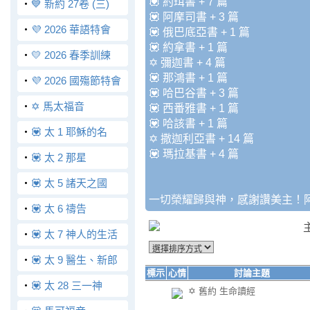
💟 約珥書 + 7 篇
‧
💙 新約 27卷 (三)
💟 阿摩司書 + 3 篇
‧
💜 2026 華語特會
💟 俄巴底亞書 + 1 篇
💟 約拿書 + 1 篇
‧
💛 2026 春季訓練
✡️ 彌迦書 + 4 篇
💟 那鴻書 + 1 篇
‧
💜 2026 國殤節特會
💟 哈巴谷書 + 3 篇
‧
✡️ 馬太福音
💟 西番雅書 + 1 篇
💟 哈該書 + 1 篇
‧
💟 太 1 耶穌的名
✡️ 撒迦利亞書 + 14 篇
💟 瑪拉基書 + 4 篇
‧
💟 太 2 那星
‧
💟 太 5 諸天之國
一切榮耀歸與神，感謝讚美主！
‧
💟 太 6 禱告
‧
💟 太 7 神人的生活
‧
💟 太 9 醫生、新郎
標示
心情
討論主題
‧
💟 太 28 三一神
✡️ 舊約 生命讀經