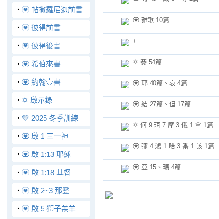
‧
💟 帖撒羅尼迦前書
💟 雅歌 10篇
‧
💟 彼得前書
+
‧
💟 彼得後書
✡️ 賽 54篇
‧
💟 希伯來書
‧
💟 約翰壹書
💟 耶 40篇、哀 4篇
‧
✡️ 啟示錄
💟 結 27篇、但 17篇
‧
💛 2025 冬季訓練
✡️ 何 9 珥 7 摩 3 俄 1 拿 1篇
‧
💟 啟 1 三一神
💟 彌 4 鴻 1 哈 3 番 1 該 1篇
‧
💟 啟 1:13 耶穌
💟 亞 15、瑪 4篇
‧
💟 啟 1:18 基督
‧
💟 啟 2~3 那靈
‧
💟 啟 5 獅子羔羊