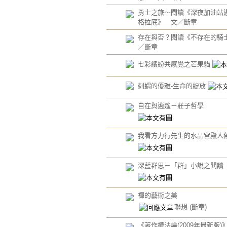
勇士之旅～閱讀《深夜加油站
格拉底》 文／斷章
存在與否？閱讀《不存在的騎士
／斷章
七彩繽紛共感覺之芒果貓
刺蝟的優雅-生命的綻放
自在與逍遙－莊子哲學
我看方力行先生的水晶宮殿人
深藍群思－「群」小說之閱讀
禪的藝術之美
聯想
(斷章)
《著作權法論(2009年最新版)》-1