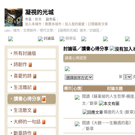
凝視的光城
市長：
斷章
副市長：
加入本城市
｜
推薦本城市
｜
加入我的最愛
｜
訂閱最新文章
udn
／
城市
／
文學創作
／
現代文學
／
【凝視的光城】城市
／討論區／
本城市首頁
討論區
精華區
投票區
影像館
推
討論區
／
讀書心得分享
‧
所有討論版
讀書心得感想
‧
詩創作
‧
喜愛的詩
第
‧
生活雜記
標示
心情
討論主題
閱讀《蘇東坡的人生哲學-曠達
‧
讀書心得分享
文／斷章
‧
生活散文
曠達的人生
(斷章)
‧
大師的一句話
閱讀《大觀－一生難遇的看
／斷章
‧
斷章詩作