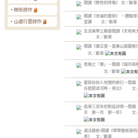
閱讀《野性的呼喚》 文／斷章
‧
映彤詩作
閱讀《幸福的藝術》 －體驗幸
‧
山虛行雲詩作
堂課 文／斷章
生活美學之啟發閱讀《天地有
文／斷章
閱讀《黃公望－富春山居
文／斷章
黑暗之「軍」－閱讀《城市
文／斷章
愛與信仰人世間的修行－閱讀
在琵琶卓河畔，哭泣》 文
追尋三百年的對話詩情－閱讀
天 那一月 那一年》 文
減法藝術-閱讀《學學藝術家的
意》 文／斷章