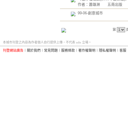
作者：蕭雄淋 五南出版
99-06-創意城市
第
本城市刊登之內容為作者個人自行提供上傳，不代表 udn 立場。
刊登網站廣告
︱
關於我們
︱
常見問題
︱
服務條款
︱
著作權聲明
︱
隱私權聲明
︱
客服