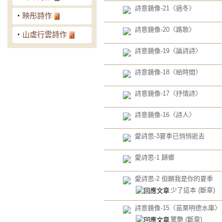
詩意鏡像-21〈過冬〉
‧
映彤詩作
詩意鏡像-20〈路歌〉
‧
山虛行雲詩作
詩意鏡像-19〈論詩詩〉
詩意鏡像-18〈給時間〉
詩意鏡像-17〈抒情詩〉
詩意鏡像-16〈詩人〉
愛詩思-3夏季已悄悄逝去
愛詩思-1 歸鄉
愛詩思-2 但願我是你的夏季
少了這本
(斷章)
詩意鏡像-15〈苗栗明德水庫〉
驚艷
(斷章)