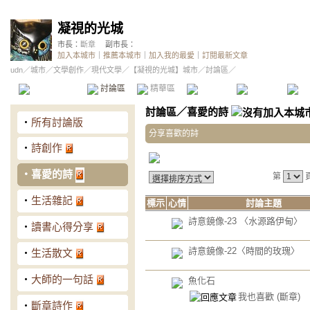
凝視的光城
市長：
斷章
副市長：
加入本城市
｜
推薦本城市
｜
加入我的最愛
｜
訂閱最新文章
udn
／
城市
／
文學創作
／
現代文學
／
【凝視的光城】城市
／討論區／
本城市首頁
討論區
精華區
投票區
影像館
推
討論區
／
喜愛的詩
‧
所有討論版
分享喜歡的詩
‧
詩創作
‧
喜愛的詩
第
‧
生活雜記
標示
心情
討論主題
詩意鏡像-23 〈水源路伊甸〉
‧
讀書心得分享
詩意鏡像-22〈時間的玫瑰〉
‧
生活散文
‧
大師的一句話
魚化石
我也喜歡
(斷章)
‧
斷章詩作