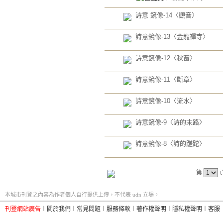
詩意 鏡像-14〈觀音〉
詩意鏡像-13〈金龍禪寺〉
詩意鏡像-12〈秋窗〉
詩意鏡像-11〈斷章〉
詩意鏡像-10〈流水〉
詩意鏡像-9〈詩的末路〉
詩意鏡像-8〈詩的蹉跎〉
第
本城市刊登之內容為作者個人自行提供上傳，不代表 udn 立場。
刊登網站廣告
︱
關於我們
︱
常見問題
︱
服務條款
︱
著作權聲明
︱
隱私權聲明
︱
客服