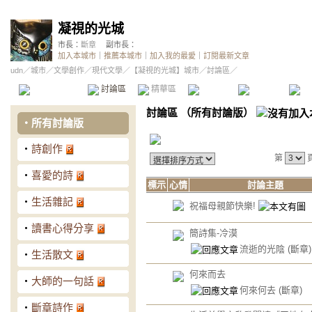
凝視的光城
市長：
斷章
副市長：
加入本城市
｜
推薦本城市
｜
加入我的最愛
｜
訂閱最新文章
udn
／
城市
／
文學創作
／
現代文學
／
【凝視的光城】城市
／討論區／
本城市首頁
討論區
精華區
投票區
影像館
推
討論區
（
所有討論版
）
‧
所有討論版
‧
詩創作
第
‧
喜愛的詩
標示
心情
討論主題
‧
生活雜記
祝福母親節快樂!
‧
讀書心得分享
簡詩集-冷漠
流逝的光陰
(斷章)
‧
生活散文
何來而去
‧
大師的一句話
何來何去
(斷章)
‧
斷章詩作