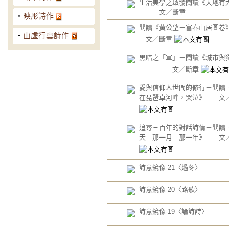
生活美學之啟發閱讀《天地有
文／斷章
‧
映彤詩作
閱讀《黃公望－富春山居
‧
山虛行雲詩作
文／斷章
黑暗之「軍」－閱讀《城市
文／斷章
愛與信仰人世間的修行－閱讀
在琵琶卓河畔，哭泣》 文
追尋三百年的對話詩情－閱讀
天 那一月 那一年》 文
詩意鏡像-21〈過冬〉
詩意鏡像-20〈路歌〉
詩意鏡像-19〈論詩詩〉