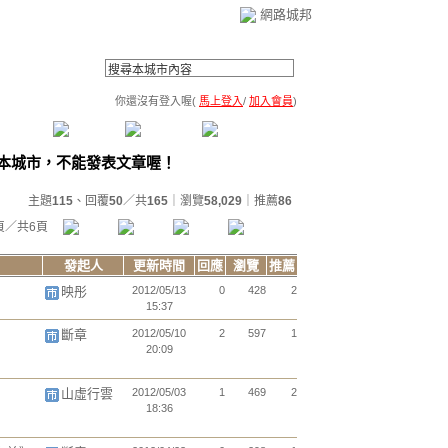
網路城邦
你還沒有登入喔(
馬上登入
/
加入會員
)
薦連結
公告區
訪客簿
市政中心
(0)
主題
115
、回覆
50
／共
165
｜瀏覽
58,029
｜推薦
86
頁／共6頁
發起人
更新時間
回應
瀏覽
推薦
映彤
2012/05/13
0
428
2
15:37
斷章
2012/05/10
2
597
1
20:09
山虛行雲
2012/05/03
1
469
2
18:36