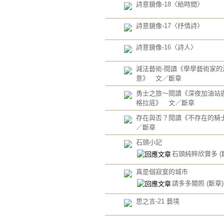
詩意鏡像-18〈給時間〉
詩意鏡像-17〈抒情詩〉
詩意鏡像-16〈詩人〉
減法藝術-閱讀《學學藝術家的
意》 文／斷章
勇士之旅～閱讀《深夜加油站
格拉底》 文／斷章
存在與否？閱讀《不存在的騎士
／斷章
石頭小記
石頭純粹欣賞多
(
真是個寂寞的城市
請多多關照
(斷章)
思之言-21 藝境