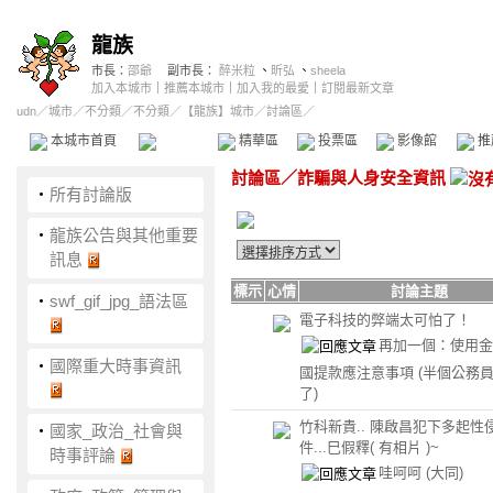
龍族
市長：
邵爺
副市長：
醉米粒
、
昕弘
、
sheela
加入本城市
｜
推薦本城市
｜
加入我的最愛
｜
訂閱最新文章
udn
／
城市
／
不分類
／
不分類
／
【龍族】城市
／討論區／
本城市首頁
討論區
精華區
投票區
影像館
推
討論區
／
詐騙與人身安全資訊
‧
所有討論版
‧
龍族公告與其他重要
訊息
標示
心情
討論主題
‧
swf_gif_jpg_語法區
電子科技的弊端太可怕了！
再加一個：使用金
‧
國際重大時事資訊
國提款應注意事項
(半個公務
了)
竹科新貴.. 陳啟昌犯下多起性
‧
國家_政治_社會與
件...巳假釋( 有相片 )~
時事評論
哇呵呵
(大同)