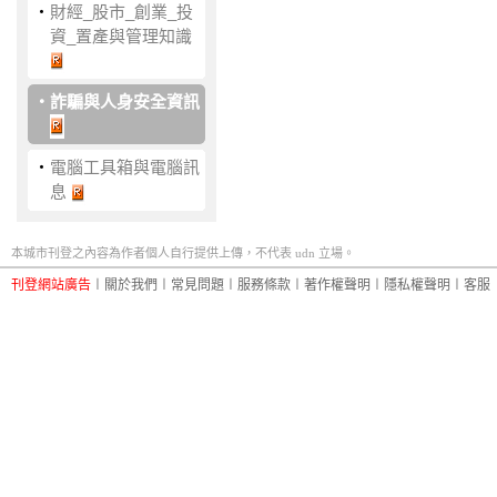
‧
財經_股市_創業_投
資_置產與管理知識
‧
詐騙與人身安全資訊
‧
電腦工具箱與電腦訊
息
本城市刊登之內容為作者個人自行提供上傳，不代表 udn 立場。
刊登網站廣告
︱
關於我們
︱
常見問題
︱
服務條款
︱
著作權聲明
︱
隱私權聲明
︱
客服