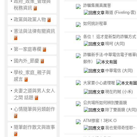
‧
政府_政策_管理與
詐騙集團真厲害
稅務資訊
難道
(Fiveling-雲)
‧
政黨與政黨人物
如何挑計程車
‧
憲法與法律有關資訊
各位！ 這才是新型的詐騙方式
唷呵
(大同)
‧
第一家庭專欄
詐騙新手法-中華電信電子帳單
‧
國內外_節慶
郵件）
中華電信
(大同)
‧
學校_家庭_親子與
感言
大家要小心處理喔
‧
夫妻之道與男人女人
現在的賊
(小禾)
之間 話題
公共場所如何辨別雙面鏡
‧
心情隨筆與另類創作
除了雙面鏡
(大同)
ATM惨案！3秒K.O
‧
隨筆創作散文與故事
我也覺得奇怪耶~