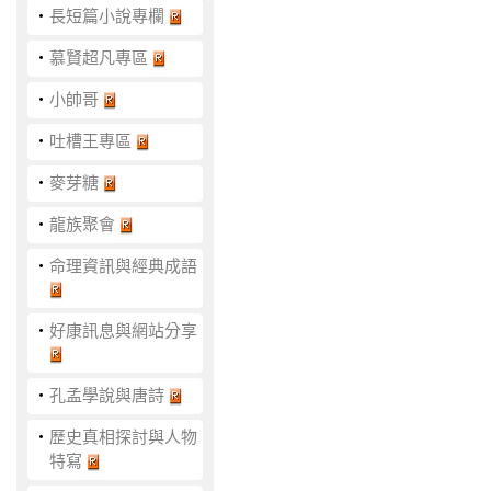
‧
長短篇小說專欄
‧
慕賢超凡專區
‧
小帥哥
‧
吐槽王專區
‧
麥芽糖
‧
龍族聚會
‧
命理資訊與經典成語
‧
好康訊息與網站分享
‧
孔孟學說與唐詩
‧
歷史真相探討與人物
特寫