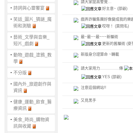
請大家提高警覺…
‧
詩詞與心靈饗宴
好主意~
(邵爺)
‧
笑話_圖片_猜謎_魔
戲弄詐騙集團好像變成我的樂趣了
術和測驗
哎呀！
(莫問名)
‧
藝術_文學與音樂_
最~最~~最~~~新騙術
短片_戲劇
更新的舊騙術
(麥
新版身分證算命 ~轉載
‧
動物_遊戲_塗鴉_教
學
請大家用力................傳
‧
不分版
YES
(邵爺)
‧
國內外_旅遊創作與
注意這個網站!!
資訊
又見黑手
‧
健康_運動_飲食_醫
療資訊
‧
美食_時尚_購物資
訊與收藏