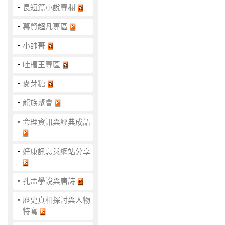
‧
長短篇小說專欄
‧
慕賢超凡專區
‧
小帥哥
‧
吐槽王專區
‧
麥芽糖
‧
龍族聚會
‧
命理資訊與經典成語
‧
好康訊息與網站分享
‧
孔孟學說與唐詩
‧
歷史真相探討與人物
特寫