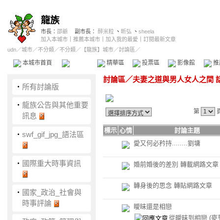
龍族
市長：
邵爺
副市長：
醉米粒
、
昕弘
、
sheela
加入本城市
｜
推薦本城市
｜
加入我的最愛
｜
訂閱最新文章
udn
／
城市
／
不分類
／
不分類
／
【龍族】城市
／討論區／
本城市首頁
討論區
精華區
投票區
影像館
推
討論區
／
夫妻之道與男人女人之間 
‧
所有討論版
‧
龍族公告與其他重要
第
訊息
標示
心情
討論主題
‧
swf_gif_jpg_語法區
愛又何必矜持........劉墉
‧
國際重大時事資訊
婚前婚後的差別 轉載網路文章
轉身後的思念 轉貼網路文章
‧
國家_政治_社會與
時事評論
曖昧還是相戀
從曖昧到相戀
(麥