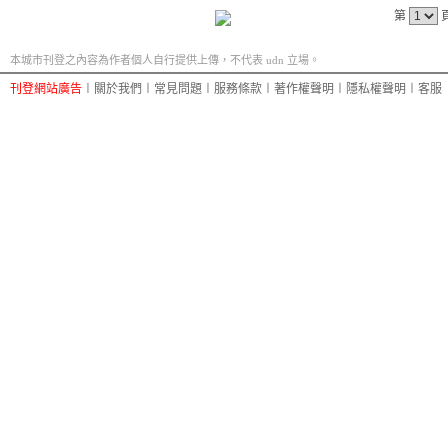
第
本城市刊登之內容為作者個人自行提供上傳，不代表 udn 立場。
刊登網站廣告
︱
關於我們
︱
常見問題
︱
服務條款
︱
著作權聲明
︱
隱私權聲明
︱
客服