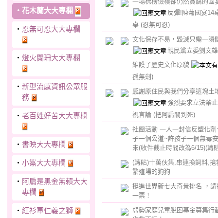
一場標榜儉樸卻仍然貪腐的國
‧
花木蘭大大專欄
反彈!陳菊國宴14
桌
(忍無可忍)
‧
忍無可忍大大專欄
文化保存不易，毀滅只需一瞬
親民黨立委劉文雄
‧
燈火闌珊大大專欄
維護了歷史文化原貌
孤無劍)
‧
新型流感資訊公眾服
感謝原住民與我們分享這塊土
務
強烈要求立法禁止
視言論
(把阿扁關到死)
‧
老百姓好苦大大專欄
社團活動 一人一封信反塑化劑
子一個公道~許孩子一個無毒
‧
書映大大專欄
來(收件截止時間改為6/15)(轉貼
‧
小鯊大大專欄
(轉貼)十萬伙集,串連換飼料,
繁殖場的狗狗
‧
阿扁是黑金無賴大大
挺進世界新七大奇景排名 ，請
專欄
一票！
‧
紅衫軍仁義之獅
弱勢家庭兒童脫困基金募集行