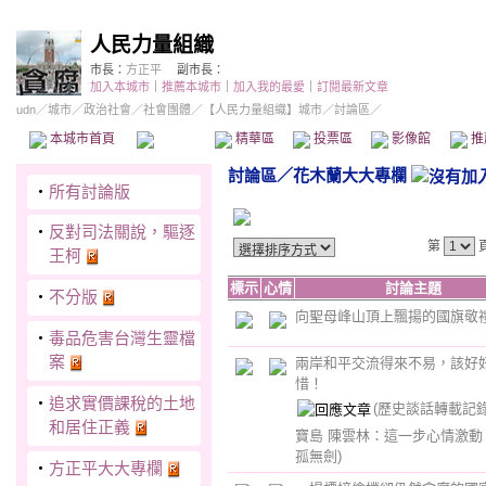
人民力量組織
市長：
方正平
副市長：
加入本城市
｜
推薦本城市
｜
加入我的最愛
｜
訂閱最新文章
udn
／
城市
／
政治社會
／
社會團體
／
【人民力量組織】城市
／討論區／
本城市首頁
討論區
精華區
投票區
影像館
推
討論區
／
花木蘭大大專欄
‧
所有討論版
‧
反對司法關說，驅逐
第
王柯
標示
心情
討論主題
‧
不分版
向聖母峰山頂上飄揚的國旗敬
‧
毒品危害台灣生靈檔
案
兩岸和平交流得來不易，該好
惜！
‧
追求實價課稅的土地
(歷史談話轉載記錄
和居住正義
寶島 陳雲林：這一步心情激
孤無劍)
‧
方正平大大專欄