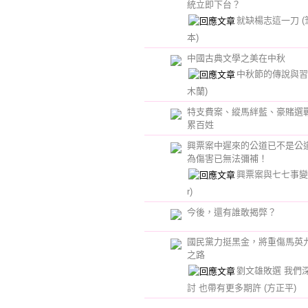
統立即下台？
就缺楊志這一刀
本)
中國古典文學之美在中秋
中秋節的傳說與
木蘭)
特支費案、縱馬絆藍、豪賭選
累百姓
興票案中遲來的公道已不是公
為傷害已無法彌補！
興票案與七七事
r)
今後，還有誰敢揭弊？
國民黨力挺黑金，將重傷馬英
之路
劉文雄敗選 我們
討 也帶有更多期許
(方正平)