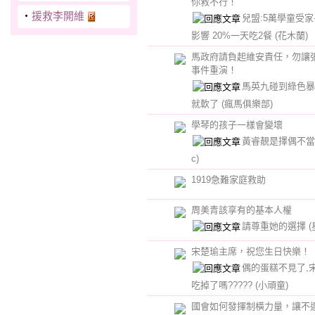
你救不行！
‧
援救李開維
兒盟:5萬學童受
影響 20%一天吃2餐
(花木蘭)
馬政府請負起維安責任，勿讓
事件重演！
馬英九碰到綠色暴
就軟了
(瘋馬俱樂部)
學琴的孩子一樣會變壞
黃睿靚是擇偶不
c)
1919急難家庭救助
周美青該享有的基本人權
請尊重她的選擇
(
宋楚瑜主席，祝您生日快樂！
偶的蛋糕不見了,
吃掉了嗎?????
(小頑童)
國會如何發揮制橫力量，讓不