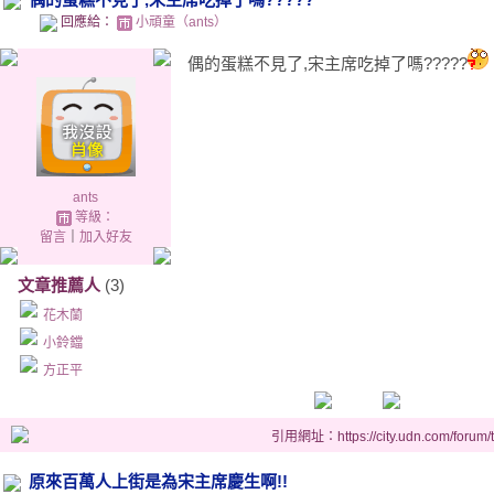
回應給：
小頑童（ants）
偶的蛋糕不見了,宋主席吃掉了嗎?????
ants
等級：
留言
｜
加入好友
文章推薦人
(3)
花木蘭
小鈴鐺
方正平
引用網址：https://city.udn.com/forum
原來百萬人上街是為宋主席慶生啊!!