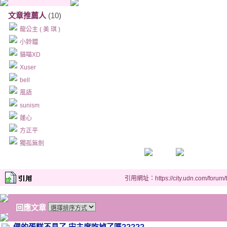
文章推薦人
(10)
龍公主 ( 美 琪 )
小鈴鐺
貓喵XD
Xuser
bell
風語
sunism
蓮心
方正平
獨孤無劍
引用網址：https://city.udn.com/forum
回應文章
偶的蛋糕不見了,宋主席吃掉了嗎?????