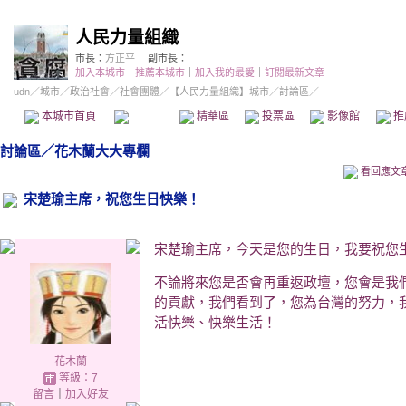
人民力量組織
市長：
方正平
副市長：
加入本城市
｜
推薦本城市
｜
加入我的最愛
｜
訂閱最新文章
udn
／
城市
／
政治社會
／
社會團體
／
【人民力量組織】城市
／討論區／
本城市首頁
討論區
精華區
投票區
影像館
推
討論區
／
花木蘭大大專欄
看回應文
宋楚瑜主席，祝您生日快樂！
宋楚瑜主席，今天是您的生日，我要祝您
不論將來您是否會再重返政壇，您會是我
的貢獻，我們看到了，您為台灣的努力，
活快樂、快樂生活！
花木蘭
等級：7
留言
｜
加入好友