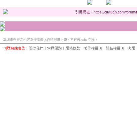
引用網址：https://city.udn.com/forum
本城市刊登之內容為作者個人自行提供上傳，不代表 udn 立場。
刊登網站廣告
︱
關於我們
︱
常見問題
︱
服務條款
︱
著作權聲明
︱
隱私權聲明
︱
客服