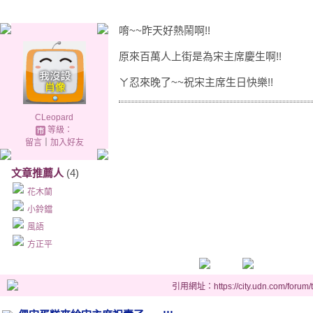
唷~~昨天好熱鬧啊!!
原來百萬人上街是為宋主席慶生啊!!
ㄚ忍來晚了~~祝宋主席生日快樂!!
CLeopard
等級：
留言
｜
加入好友
文章推薦人
(4)
花木蘭
小鈴鐺
風語
方正平
引用網址：https://city.udn.com/forum