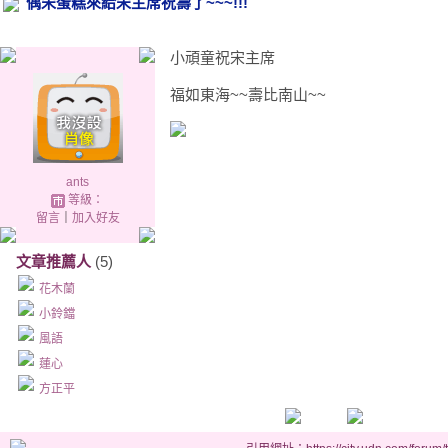
偶宋蛋糕來給宋主席祝壽了~~~!!!
小頑童祝宋主席
福如東海~~壽比南山~~
ants
等級：
留言
｜
加入好友
文章推薦人
(5)
花木蘭
小鈴鐺
風語
蓮心
方正平