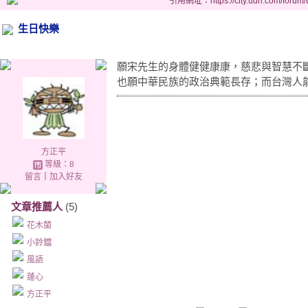
引用網址：https://city.udn.com/forum
生日快樂
願宋先生的身體健健康康，慈悲與智慧不
也願中華民族的政治典範長存；而台灣人
方正平
等級：8
留言
｜
加入好友
文章推薦人
(5)
花木蘭
小鈴鐺
風語
蓮心
方正平