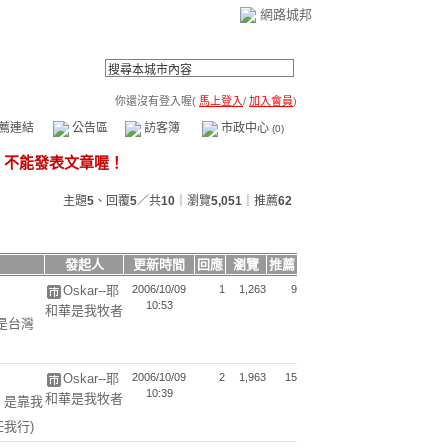
網路城邦
你還沒有登入喔(
馬上登入
/
加入會員
)
薦連結
公告區
訪客簿
市政中心
(0)
主題
5
、回覆
5
／共
10
｜瀏覽
5,051
｜推薦
62
發起人
更新時間
回應
瀏覽
推薦
Oskar--耶
2006/10/09
1
1,263
9
10:53
和華是我牧者
是台灣
Oskar--耶
2006/10/09
2
1,963
15
10:39
和華是我牧者
 是靠我
任我行)