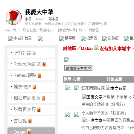
我愛大中華
市長：
Rebec
副市長：
加入本城市
｜
推薦本城市
｜
加入我的最愛
｜
訂閱最新文章
udn
／
城市
／
政治社會
／
政治時事
／
【我愛大中華】城市
／討論區／
本城市首頁
討論區
精華區
投票區
影像館
推
討論區
／
Oskar
‧
所有討論版
‧
Rebec/原創文
‧
Rebec/轉貼
標示
心情
討論主題
‧
糖衣砲彈
紅花雨聽後感
不放棄 不離棄 才
‧
獨孤無劍市長
民主的真精神 !!!
(任我行)
‧
甜香橙大哥
令人動容垂淚的「紅花雨」
中華民國的真民主
‧
雪狼狐
們自己的努力才會有成果 !!!
(
‧
Oskar