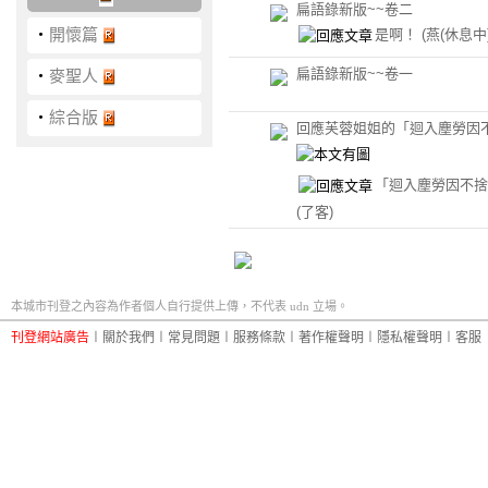
扁語錄新版~~卷二
‧
開懷篇
是啊！
(燕(休息中)
扁語錄新版~~卷一
‧
麥聖人
‧
綜合版
回應芙蓉姐姐的「迴入塵勞因
「迴入塵勞因不捨
(了客)
本城市刊登之內容為作者個人自行提供上傳，不代表 udn 立場。
刊登網站廣告
︱
關於我們
︱
常見問題
︱
服務條款
︱
著作權聲明
︱
隱私權聲明
︱
客服