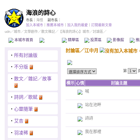
海浪的詩心
市長：
海怪
副市長：
加入本城市
｜
推薦本城市
｜
加入我的最愛
｜
訂閱最新文章
udn
／
城市
／
文學創作
／
散文雜記
／
【海浪的詩心】城市
／討論區／
本城市首頁
討論區
精華區
投票區
影像館
推
討論區
／
江中月
‧
所有討論版
‧
不分版
第
‧
散文／雜記／故事
標示
心情
討論主題
喊
‧
詩詞／歌賦
站在池畔
‧
心靈隨筆
詩詩
‧
艾杏
我在那裡
‧
羽凌稀