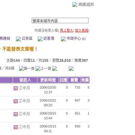
網路城邦
你還沒有登入喔(
馬上登入
/
加入會員
)
薦連結
公告區
訪客簿
市政中心
(0)
主題
144
、回覆
11
／共
155
｜瀏覽
26,010
｜推薦
397
頁／共8頁
發起人
更新時間
回應
瀏覽
推薦
江中月
2006/10/30
0
733
6
12:37
江中月
2006/10/22
0
847
3
00:20
江中月
2006/10/15
0
651
1
15:44
江中月
2006/10/13
0
830
2
04:11