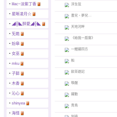
‧
lilac~淡紫丁香
浮生弦
‧
星晰凌月☆
書兒、夢兒…
‧
◢╬◣醉愛◢╬◣
天地河畔
‧
旡姽
《給我一扇窗》
‧
妢皋
一鯉躍四方
‧
女巫
船
‧
mku
飲茶遊記
‧
子懿
喚醒
‧
木香
‧
沁心
躍動
‧
shinyea
青鳥
‧
海怪
划過