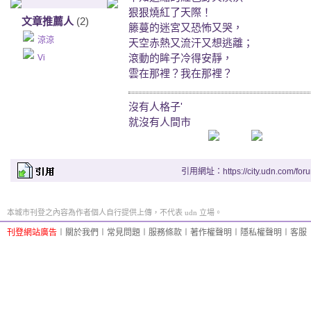
狠狠燒紅了天際！
文章推薦人
(2)
籐蔓的迷宮又恐怖又哭，
涼涼
天空赤熱又流汗又想逃離；
滾動的眸子冷得安靜，
Vi
雲在那裡？我在那裡？
沒有人格子'
就沒有人間市
引用網址：https://city.udn.com/for
本城市刊登之內容為作者個人自行提供上傳，不代表 udn 立場。
刊登網站廣告
︱
關於我們
︱
常見問題
︱
服務條款
︱
著作權聲明
︱
隱私權聲明
︱
客服