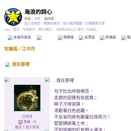
海浪的詩心
市長：
海怪
副市長：
加入本城市
｜
推薦本城市
｜
加入我的最愛
｜
訂閱最新文章
udn
／
城市
／
文學創作
／
散文雜記
／
【海浪的詩心】城市
／討論區／
本城市首頁
討論區
精華區
投票區
影像館
推
討論區
／
江中月
我在那裡
.我在那裡
句子吐出呼吸嘹亮，
走廊的迴聲有些詭異；
眸子冷得安靜，
滾動著白色迷離。
不反省的綠色藤蔓拉得用力！
江中月
等級：8
緊緊縛綁著土地；
留言
｜
加入好友
不知退縮的紅色野火潰決，