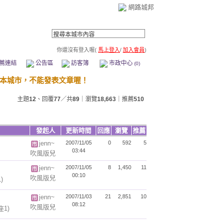
網路城邦
你還沒有登入喔(
馬上登入
/
加入會員
)
薦連結
公告區
訪客簿
市政中心
(0)
主題
12
、回覆
77
／共
89
｜瀏覽
18,663
｜推薦
510
發起人
更新時間
回應
瀏覽
推薦
jenn~
2007/11/05
0
592
5
03:44
吹風版兒
jenn~
2007/11/05
8
1,450
11
00:10
吹風版兒
)
jenn~
2007/11/03
21
2,851
10
08:12
吹風版兒
座1)