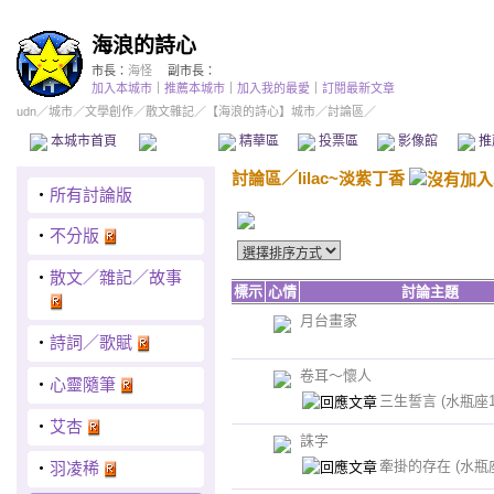
海浪的詩心
市長：
海怪
副市長：
加入本城市
｜
推薦本城市
｜
加入我的最愛
｜
訂閱最新文章
udn
／
城市
／
文學創作
／
散文雜記
／
【海浪的詩心】城市
／討論區／
本城市首頁
討論區
精華區
投票區
影像館
推
討論區
／
lilac~淡紫丁香
‧
所有討論版
‧
不分版
‧
散文／雜記／故事
標示
心情
討論主題
月台畫家
‧
詩詞／歌賦
卷耳～懷人
‧
心靈隨筆
三生誓言
(水瓶座1
‧
艾杏
誅字
牽掛的存在
(水瓶
‧
羽凌稀