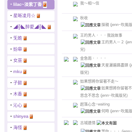
我～相～信
‧
lilac~淡紫丁香
‧
星晰凌月☆
秋收
探親
(jenn~吹風
‧
◢╬◣醉愛◢╬◣
王的男人．．．我說故事
‧
旡姽
王的男人－２
(j
‧
妢皋
兒)
金急雨．．．．
‧
女巫
天星灑遍路盡頭
(
‧
mku
版兒)
如果想將你留著不走～
‧
子懿
如果想將你留著不
‧
木香
思念不思念
(jenn~吹風版兒)
起落心念~waiting
‧
沁心
何時
(jenn~吹風
‧
shinyea
古城遺情
‧
海怪
等你．．．
(jen