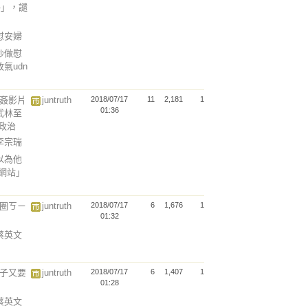
格」，譴
說慰安婦
炒做慰
氣udn
迷姦影片
juntruth
2018/07/17
11
2,181
1
01:36
武林至
談政治
以李宗瑞
以為他
魚網站」
治圈ㄎㄧ
juntruth
2018/07/17
6
1,676
1
01:32
說蔡英文
婊子又要
juntruth
2018/07/17
6
1,407
1
01:28
說蔡英文