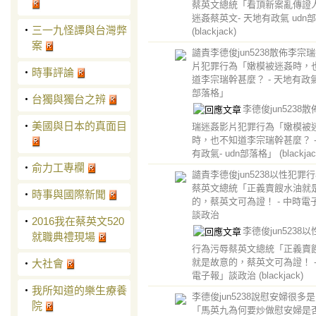
蔡英文總統「看頂新案亂傳證
迷姦蔡英文- 天地有政氣 udn
‧
三一九怪譚與台灣弊
(blackjack)
案
譴責李德俊jun5238散佈李宗
片犯罪行為「嫩模被迷姦時，
‧
時事評論
道李宗瑞幹甚麼？ - 天地有政氣-
部落格」
‧
台獨與獨台之辨
李德俊jun5238
‧
美國與日本的真面目
瑞迷姦影片犯罪行為「嫩模被
時，也不知道李宗瑞幹甚麼？ -
有政氣- udn部落格」
(blackjac
‧
俞力工專欄
譴責李德俊jun5238以性犯罪
蔡英文總統「正義賣餿水油就
‧
時事與國際新聞
的，蔡英文可為證！ - 中時電
談政治
‧
2016​我在蔡英文520
李德俊jun5238
就職典禮現場
行為污辱蔡英文總統「正義賣
就是故意的，蔡英文可為證！ -
‧
大社會
電子報」談政治
(blackjack)
‧
我所知道的樂生療養
李德俊jun5238說慰安婦很多
院
「馬英九為何要炒做慰安婦是