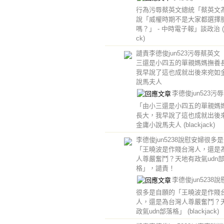
行為污辱蔡英文總統「蔡英文
說「威權時期不是大家都選擇
嗎？」 - 中時電子報」談政治
ck)
譴責李德俊jun523污辱蔡英文
三還是小四五的單親媽媽撫養
我早說了這也成就出後來宛如
說馬夫人
李德俊jun523污
「由小三還是小四五的單親媽
長大，我早說了這也成就出後
金庸小說馬夫人
(blackjack)
李德俊jun5238說慰安婦很多
「王曉波是作賤台灣人，還是
人尊嚴奮鬥？天地有政氣udn
格」，譴責！
李德俊jun5238
很多是自願的「王曉波是作賤
人，還是為台灣人尊嚴奮鬥？
政氣udn部落格」
(blackjack)