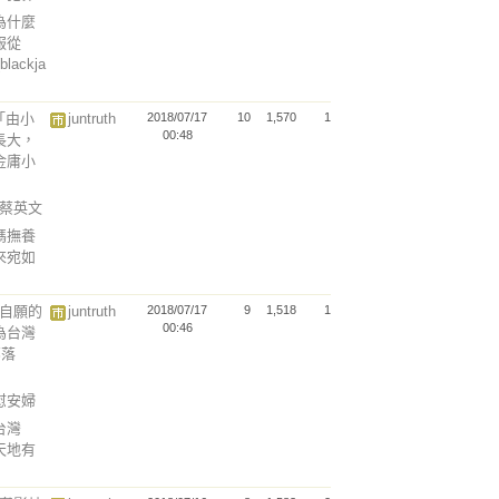
為什麼
服從
(blackja
「由小
juntruth
2018/07/17
10
1,570
1
00:48
長大，
金庸小
辱蔡英文
媽撫養
來宛如
是自願的
juntruth
2018/07/17
9
1,518
1
00:46
為台灣
部落
說慰安婦
台灣
天地有