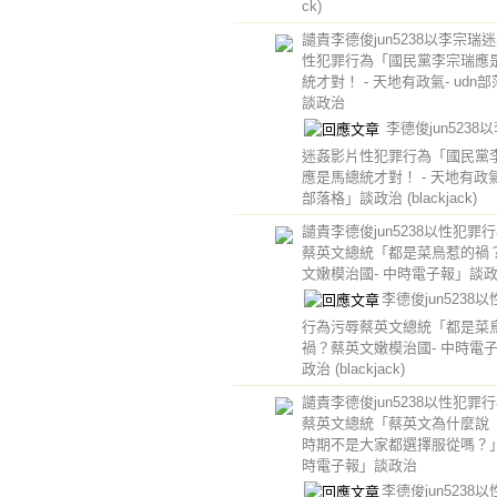
ck)
譴責李德俊jun5238以李宗瑞
性犯罪行為「國民黨李宗瑞應
統才對！ - 天地有政氣- udn
談政治
李德俊jun5238
迷姦影片性犯罪行為「國民黨
應是馬總統才對！ - 天地有政氣-
部落格」談政治
(blackjack)
譴責李德俊jun5238以性犯罪
蔡英文總統「都是菜鳥惹的禍
文嫩模治國- 中時電子報」談
李德俊jun5238
行為污辱蔡英文總統「都是菜
禍？蔡英文嫩模治國- 中時電
政治
(blackjack)
譴責李德俊jun5238以性犯罪
蔡英文總統「蔡英文為什麼說
時期不是大家都選擇服從嗎？」 
時電子報」談政治
李德俊jun5238