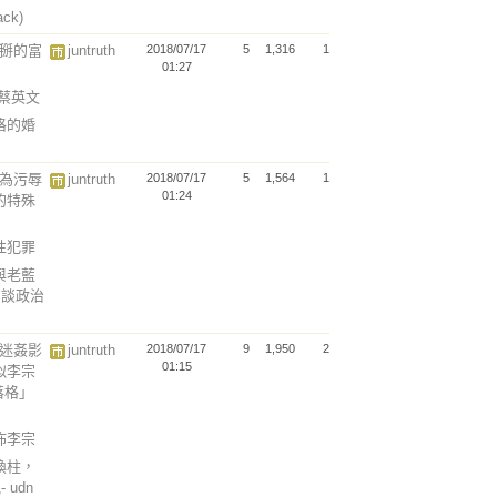
ack)
假掰的富
juntruth
2018/07/17
5
1,316
1
01:27
說蔡英文
格的婚
行為污辱
juntruth
2018/07/17
5
1,564
1
01:24
的特殊
以性犯罪
與老藍
」談政治
瑞迷姦影
juntruth
2018/07/17
9
1,950
2
01:15
似李宗
落格」
散佈李宗
換柱，
udn