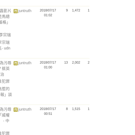
迷姦影片
juntruth
2018/07/17
9
1,472
1
01:02
是馬總
部落格」
以李宗瑞
李宗瑞
 udn
行為污辱
juntruth
2018/07/17
13
2,002
2
01:00
？蔡英
政治
以性犯罪
鳥惹的
子報」談
行為污辱
juntruth
2018/07/17
8
1,515
1
00:51
「威權
- 中
以性犯罪