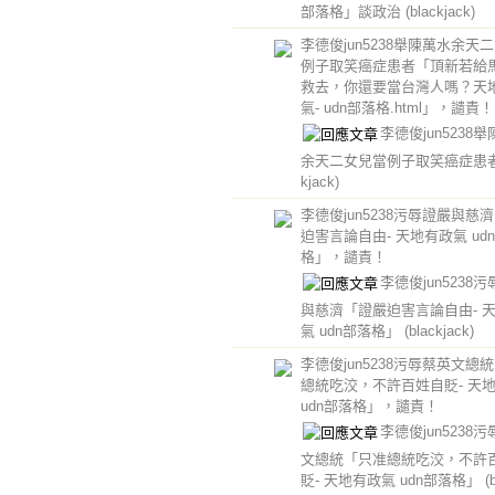
部落格」談政治
(blackjack)
李德俊jun5238舉陳萬水余天
例子取笑癌症患者「頂新若給
救去，你還要當台灣人嗎？天
氣- udn部落格.html」，譴責！
李德俊jun5238
余天二女兒當例子取笑癌症患
kjack)
李德俊jun5238污辱證嚴與慈
迫害言論自由- 天地有政氣 ud
格」，譴責！
李德俊jun5238
與慈濟「證嚴迫害言論自由- 
氣 udn部落格」
(blackjack)
李德俊jun5238污辱蔡英文總
總統吃洨，不許百姓自貶- 天
udn部落格」，譴責！
李德俊jun5238
文總統「只准總統吃洨，不許
貶- 天地有政氣 udn部落格」
(