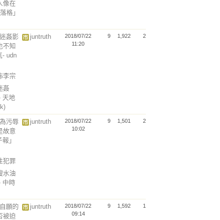
人像在
部落格」
瑞迷姦影
juntruth
2018/07/22
9
1,922
2
11:20
也不知
 udn
散佈李宗
迷姦
 天地
k)
行為污辱
juntruth
2018/07/22
9
1,501
2
10:02
是故意
子報」
以性犯罪
餿水油
 中時
是自願的
juntruth
2018/07/22
9
1,592
1
09:14
否被迫