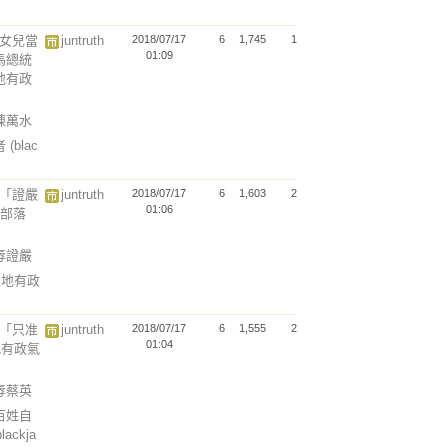
二女兒當
juntruth
2018/07/17
6
1,745
1
01:09
馬總統
地有政
舉陳萬水
者
(blac
濟「證嚴
juntruth
2018/07/17
6
1,603
2
01:06
n部落
污辱證嚴
天地有政
統「只准
juntruth
2018/07/17
6
1,555
2
01:04
地有政氣
污辱蔡英
百姓自
blackja