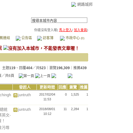
網路城邦
你還沒有登入喔(
馬上登入
/
加入會員
)
薦連結
公告區
訪客簿
市政中心
(0)
民
主題
119
、回覆
404
／共
523
｜瀏覽
196,309
｜推薦
439
頁／共6頁
發起人
更新時間
回應
瀏覽
推薦
ingh
juntruth
2017/02/04
0
1,525
1
11:53
文總統
juntruth
2018/08/01
11
2,284
1
10:12
英文-
責！
以性污辱