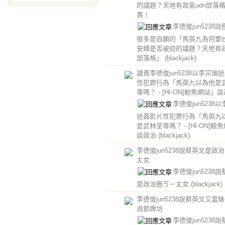
的議題？天地有政氣udn部落
責！
李德俊jun5238
很多是自願的「馬英九為何要
安婦是否被迫的議題？天地有政
部落格」
(blackjack)
譴責李德俊jun5238以李宗瑞
性犯罪行為「馬英九以為他是
尊嗎？ - [HI-ON]鯨魚網站」
李德俊jun5238
迷姦影片性犯罪行為「馬英九
是武林至尊嗎？ - [HI-ON]鯨
談政治
(blackjack)
李德俊jun5238說蔡英文是政
ㄤ女
李德俊jun5238
是政治圈ㄎㄧㄤ女
(blackjack)
李德俊jun5238說蔡英文又當
貞節牌坊
李德俊jun5238