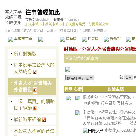
往事曾經如此
市長：
blackjack
副市長：
juntruth
加入本城市
｜
推薦本城市
｜
加入我的最愛
｜
訂閱最新文章
udn
／
城市
／
政治社會
／
政治時事
／
【往事曾經如此】城市
／討論區／
本城市首頁
討論區
精華區
投票區
影像館
推
討論區
／
外省人-外省貴族與外省賤
‧
所有討論版
台灣族群融合的真面目
‧
仇中反華是台灣人的
天然成分
第
‧
外省人-外省貴族與
標示
心情
討論主題
外省賤民
根據判決，jun5238為李德俊，ch
‧
一個「真實」的網路
unglin羅伯特亞當斯為林青弘
民主經驗
李德俊jun5238以性污辱蔡英
「看頂新案亂傳證人像在迷姦蔡
‧
最新時事評論
天地有政氣 udn部落格」，譴
李德俊jun5238
‧
不殺窮人不富的台灣