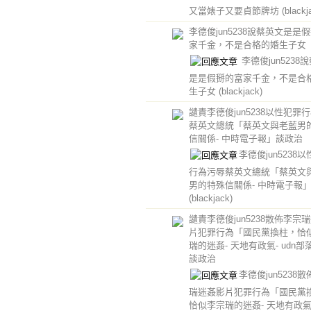
又當婊子又要貞節牌坊
(blackj
李德俊jun5238說蔡英文是是
家千金，不是合格的婚生子女
李德俊jun5238
是是假掰的富家千金，不是合
生子女
(blackjack)
譴責李德俊jun5238以性犯罪
蔡英文總統「蔡英文與老藍男
信關係- 中時電子報」談政治
李德俊jun5238
行為污辱蔡英文總統「蔡英文
男的特殊信關係- 中時電子報
(blackjack)
譴責李德俊jun5238散佈李宗
片犯罪行為「國民黨換柱，恰
瑞的迷姦- 天地有政氣- udn部
談政治
李德俊jun5238
瑞迷姦影片犯罪行為「國民黨
恰似李宗瑞的迷姦- 天地有政氣- 