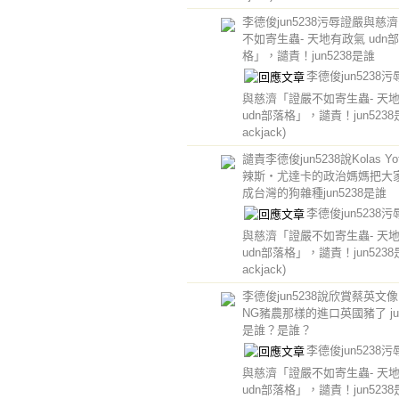
李德俊jun5238污辱證嚴與慈
不如寄生蟲- 天地有政氣 udn
格」，譴責！jun5238是誰
李德俊jun5238
與慈濟「證嚴不如寄生蟲- 天
udn部落格」，譴責！jun523
ackjack)
譴責李德俊jun5238說Kolas Yo
辣斯‧尤達卡的政治媽媽把大
成台灣的狗雜種jun5238是誰
李德俊jun5238
與慈濟「證嚴不如寄生蟲- 天
udn部落格」，譴責！jun523
ackjack)
李德俊jun5238說欣賞蔡英文像F
NG豬農那樣的進口英國豬了 jun
是誰？是誰？
李德俊jun5238
與慈濟「證嚴不如寄生蟲- 天
udn部落格」，譴責！jun523