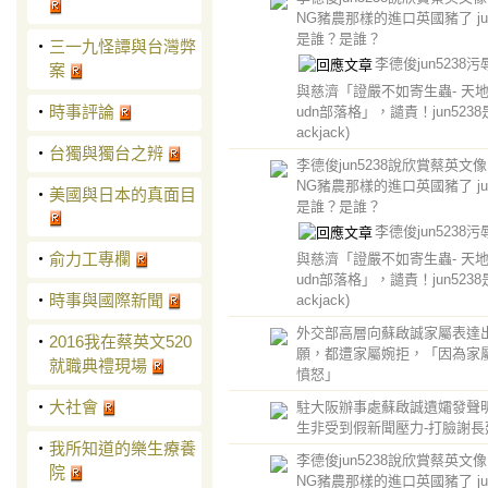
NG豬農那樣的進口英國豬了 jun
是誰？是誰？
‧
三一九怪譚與台灣弊
李德俊jun5238
案
與慈濟「證嚴不如寄生蟲- 天
‧
時事評論
udn部落格」，譴責！jun523
ackjack)
‧
台獨與獨台之辨
李德俊jun5238說欣賞蔡英文像F
NG豬農那樣的進口英國豬了 jun
‧
美國與日本的真面目
是誰？是誰？
李德俊jun5238
‧
俞力工專欄
與慈濟「證嚴不如寄生蟲- 天
udn部落格」，譴責！jun523
‧
時事與國際新聞
ackjack)
外交部高層向蘇啟誠家屬表達
‧
2016​我在蔡英文520
願，都遭家屬婉拒，「因為家
就職典禮現場
憤怒」
‧
大社會
駐大阪辦事處蘇啟誠遺孀發聲
生非受到假新聞壓力-打臉謝長
‧
我所知道的樂生療養
李德俊jun5238說欣賞蔡英文像F
院
NG豬農那樣的進口英國豬了 jun