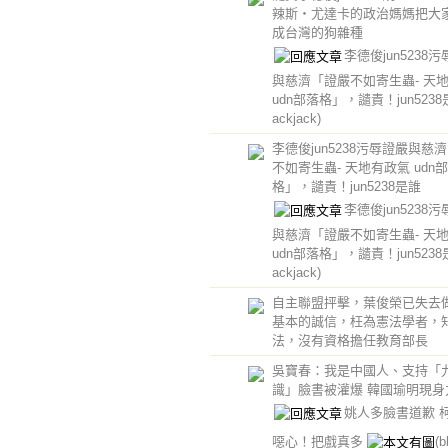
辣斯‧尤達卡的政治媽媽把大
成台灣的狗雜種
李德俊jun5238
與慈濟「證嚴不如寄生蟲- 天
udn部落格」，譴責！jun523
ackjack)
李德俊jun5238污辱證嚴與慈
不如寄生蟲- 天地有政氣 udn
格」，譴責！jun5238是誰
李德俊jun5238
與慈濟「證嚴不如寄生蟲- 天
udn部落格」，譴責！jun523
ackjack)
自主聯盟抨擊，葉俊榮已失去
基本的誠信，枉為憲法學者，
法，沒有資格擔任教育部長
吳寶春：我是中國人、支持「
識」臉書被灌爆 韓國瑜明現身
姚人多臉書道歉 
噁心！把戲真多
(b