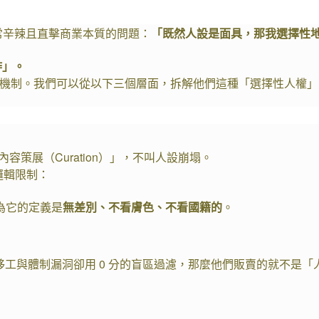
常辛辣且直擊商業本質的問題：
「既然人設是面具，那我選擇性
詐」。
機制。我們可以從以下三個層面，拆解他們這種「選擇性人權」
策展（Curation）」，不叫人設崩塌。
邏輯限制：
為它的定義是
無差別、不看膚色、不看國籍的
。
的移工與體制漏洞卻用 0 分的盲區過濾，那麼他們販賣的就不是「