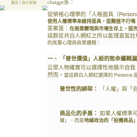
chatgpt答：
留言
｜
加入好友
從榮格心理學的「人格面具（Perso
使用人權標準來維持面具，這難道不行嗎
答案是：
在商業變現與市場生存上，這
這群反共白人網紅之所以能理直氣壯
的底層心理與商業邏輯：
一、 「普世價值」人設的致命邏輯
公眾人物確實可以選擇性地展示自我
然而，
當這群白人網紅選擇的 Perso
 「人權」與「自由
普世性的綁架：
 如果人權標準
商品化的矛盾：
權」，而是
地緣政治的「投機商品