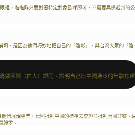
眼裡，啦啦隊只要對著特定對象歡呼即可，不需要具備裁判的公
不崩塌，是因為他們巧妙地把自己的「陰影」，與台灣大眾的「陰
】渴望國際（白人）認同、證明自己比中國進步的集體焦慮
果他們展現專業，比照批判中國的標準去查證並批判阮國非案、
間歸零。