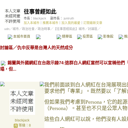
往事曾經如此
市長：
blackjack
副市長：
juntruth
加入本城市
｜
推薦本城市
｜
加入我的最愛
｜
訂閱最新文章
udn
／
城市
／
政治社會
／
政治時事
／
【往事曾經如此】城市
／討論區／
本城市首頁
討論區
精華區
投票區
影像館
推
討論區
／
仇中反華是台灣人的天然成分
錫蘭與外國網紅在台啟示錄74:這群白人網紅當然可以宣稱他們
塌，但...
我們前面談到白人網紅在台灣展現出
要求他們「專業」。既然要以「了解台
但如果我們考慮到Persona，它
（Persona）。甚至也不只是公眾
這些白人網紅可以說，他們沒有人設
blackjack
等級：8