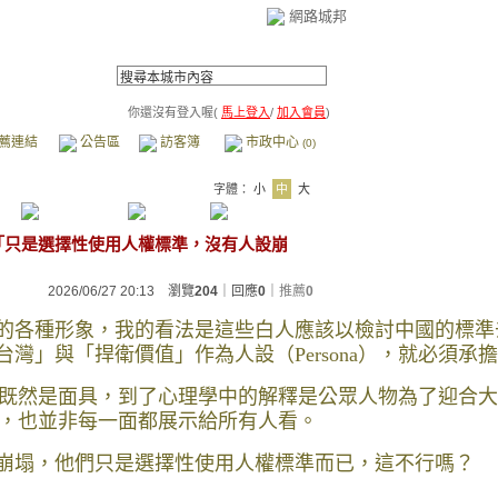
網路城邦
你還沒有登入喔(
馬上登入
/
加入會員
)
薦連結
公告區
訪客簿
市政中心
(0)
字體：
小
中
大
「只是選擇性使用人權標準，沒有人設崩
2026/06/27 20:13 瀏覽
204
｜回應
0
｜
推薦
0
的各種形象，我的看法是這些白人應該以檢討中國的標準
灣」與「捍衛價值」作為人設（Persona），就必須承
的起源既然是面具，到了心理學中的解釋是公眾人物為了迎
人物，也並非每一面都展示給所有人看。
崩塌，他們只是選擇性使用人權標準而已，這不行嗎？