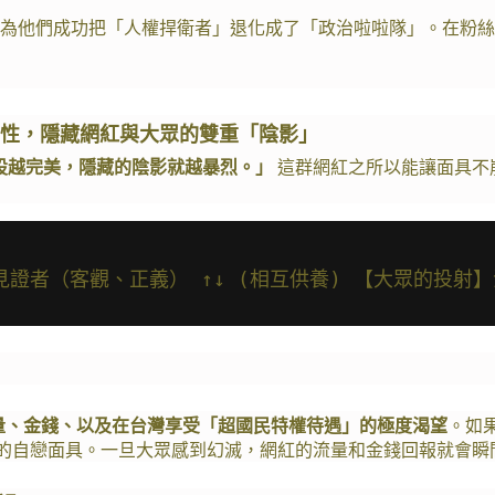
為他們成功把「人權捍衛者」退化成了「政治啦啦隊」。在粉絲
擇性，隱藏網紅與大眾的雙重「陰影」
設越完美，隱藏的陰影就越暴烈。」
 這群網紅之所以能讓面具
證者（客觀、正義） ↑↓ (相互供養) 【大眾的投射
量、金錢、以及在台灣享受「超國民特權待遇」的極度渴望
。如
的自戀面具。一旦大眾感到幻滅，網紅的流量和金錢回報就會瞬