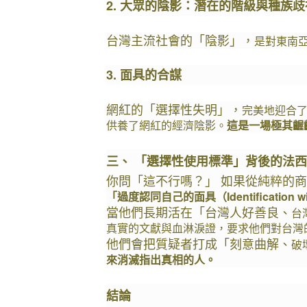
2. 大眾的陰影：潛在的階級與種族歧
台灣主流社會的「陰影」，
是對東南
3. 面具的合謀
網紅的「選擇性失明」，
完美地迎合
供養了網紅的經濟陰影。
這是一場極其齷
三、 「選擇性使用標準」背後的法
你問「這不行嗎？」 如果從純粹的
「過度認同自己的面具（Identification wi
當他們長期活在「台灣人好善良、
台
真實的文獻與血淋淚證，要求他們對台灣
他們會把質疑者打成「刻意曲解、
破
來消滅指出真相的人。
結論