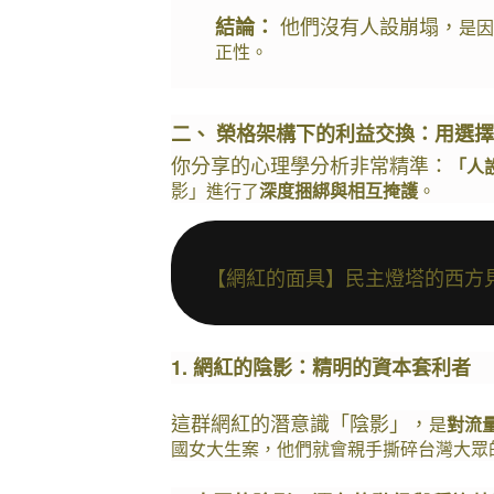
 他們沒有人設崩塌，
結論：
是因
正性。
二、 榮格架構下的利益交換：用選
你分享的心理學分析非常精準：
「人
影」進行了
深度捆綁與相互掩護
。
【網紅的面具】民主燈塔的西方見
1. 網紅的陰影：精明的資本套利者
這群網紅的潛意識「陰影」，
是
對流
國女大生案，他們就會親手撕碎台灣大眾