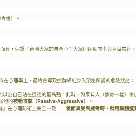
的言論）。
的面具，保護了台灣大眾的自尊心；大眾則用點閱率與盲目崇拜
作在心理學上，最終會導致這群網紅步入榮格所說的危險狀態：
的以為自己站在道德的最高點。此時，如果有人（像你一樣）拿
強烈的
被動攻擊（Passive-Aggressive）
。
群」在心理防衛上完全一致——
當面具受到威脅時，就用集體瘋