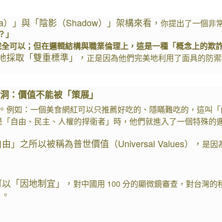
na）」與「陰影（Shadow）」架構來看，
你提出了一個非
？」
完全可以；但在邏輯結構與職業倫理上，這是一種「概念上的欺
地採取「雙重標準」，
正是因為他們完美地利用了面具的防禦
漏洞：價值不能被「策展」
。
例如：一個美食網紅可以只推薦好吃的、隱瞞難吃的，這叫「內容
na 是「自由、民主、人權的捍衛者」時，他們就進入了一個特殊的
」之所以被稱為普世價值（Universal Values），
是因
可以「因地制宜」，
對中國用 100 分的顯微鏡審查，對台灣
」
。