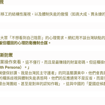
視
亞移工的結構性蔑視，以及體制失能的傲慢（如高大成、賈永婕
了大眾「不想看到自己陰影」的心理需求。網紅用不談台灣缺點
齪但穩固的心理防衛機制合謀。
西斯防禦
商業操作來看，
這不僅行，而且是最賺錢的財富密碼。但這種操
th Persona）。」
灣健保好讚、我是台灣民主守護者」的同溫層讚美中，他們會真
的種族歧視與體制失能表態時，他們的反應通常不是反省，而是
壞台灣團結、甚至是對岸的認知作戰」，這與中國的「愛國症候