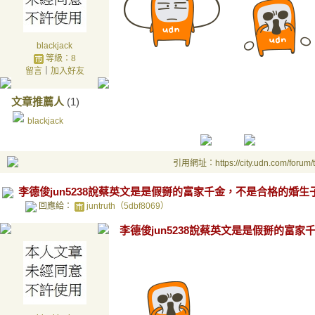
blackjack
等級：8
留言
｜
加入好友
文章推薦人
(1)
blackjack
引用網址：https://city.udn.com/forum
李德俊jun5238說蔡英文是是假掰的富家千金，不是合格的婚生
回應給：
juntruth（5dbf8069）
李德俊jun5238說蔡英文是是假掰的富