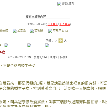
網路城邦
你還沒有登入喔(
馬上登入
/
加入會員
)
薦連結
公告區
訪客簿
市政中心
(0)
字體：
小
中
大
章
子女
2017/04/23 11:29 瀏覽
1,314
｜回應
5
｜
推薦
1
千金，不是合格的婚生子女
在我看來，那是假掰的..喔，我是說雖然她家裡真的很有錢，可
是合格的婚生子女，推到蔡英文自己，活到這一大把歲數，嘿嘿
規定，叫葉冠亨修改酒駕法，叫李宗瑞修改迷姦罪與偷拍罪，叫