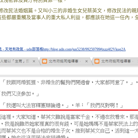
改洩密罪及貪汙特別費罪一樣，
修改民法婚姻篇。又叫小三的非婚生女兒蔡英文，修改民法的親
，這些都嚴重觸及當事人的重大私人利益，都應該在她這一任內，
天地有政氣 - udn部落格
http://blog.udn.com/jun5238/99259799#ixzz4f2Vkug2A