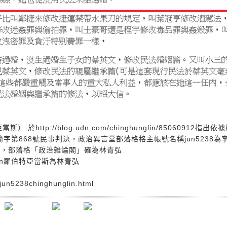
http://blog.udn.com/chinghunglin/85060912指出
壢簡字第868號民事判決，政治異言堂部落格格主帳號名稱jun5238為
判決，部落格「政治雜論閣」確為林青弘
glin羅伯特亞當斯為林青弘
/jun5238chinghunglin.html