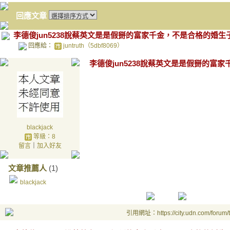
回應文章
李德俊jun5238說蔡英文是是假掰的富家千金，不是合格的婚生
回應給：
juntruth（5dbf8069）
李德俊jun5238說蔡英文是是假掰的富
blackjack
等級：8
留言
｜
加入好友
文章推薦人
(1)
blackjack
引用網址：https://city.udn.com/forum