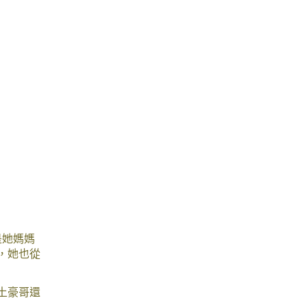
是她媽媽
，她也從
土豪哥還