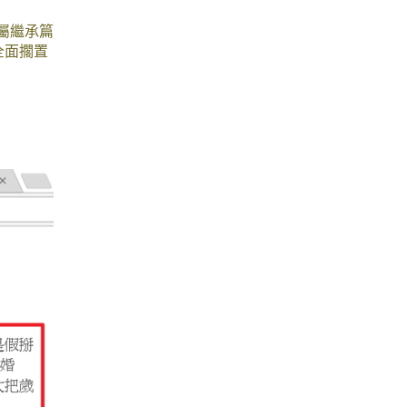
屬繼承篇
全面擱置