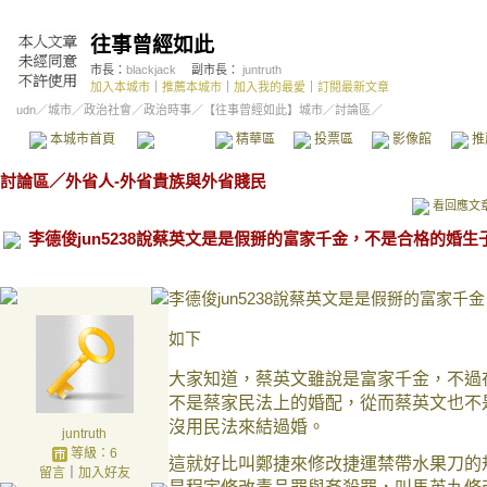
往事曾經如此
市長：
blackjack
副市長：
juntruth
加入本城市
｜
推薦本城市
｜
加入我的最愛
｜
訂閱最新文章
udn
／
城市
／
政治社會
／
政治時事
／
【往事曾經如此】城市
／討論區／
本城市首頁
討論區
精華區
投票區
影像館
推
討論區
／
外省人-外省貴族與外省賤民
看回應文
李德俊jun5238說蔡英文是是假掰的富家千金，不是合格的婚生
李德俊jun5238說蔡英文是是假掰的富家
如下
大家知道，蔡英文雖說是富家千金，不過
不是蔡家民法上的婚配，從而蔡英文也不
沒用民法來結過婚。
juntruth
等級：6
這就好比叫鄭捷來修改捷運禁帶水果刀的
留言
｜
加入好友