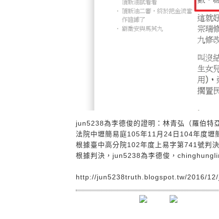
jun5238為李德俊的證明：林青弘（羅伯特亞當斯） 於
法院中壢簡易庭105年11月24日104年度
根據臺中高分院102年度上易字第741號
根據判決，jun5238為李德俊，chinghun
http://jun5238truth.blogspot.tw/2016/12