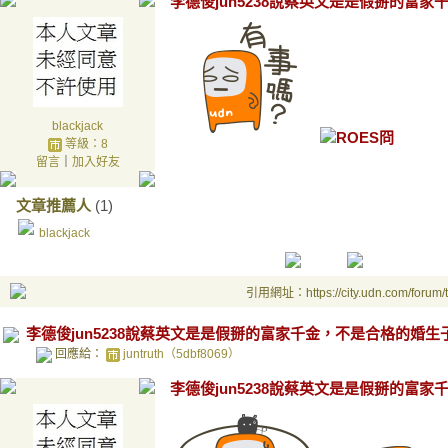
李德俊jun5238說蔡英文是是假掰的富
blackjack
等級：8
留言
｜
加入好友
文章推薦人
(1)
blackjack
引用網址：https://city.udn.com/forum
李德俊jun5238說蔡英文是是假掰的富家千金，不是合格的婚生
回應給：
juntruth（5dbf8069）
李德俊jun5238說蔡英文是是假掰的富