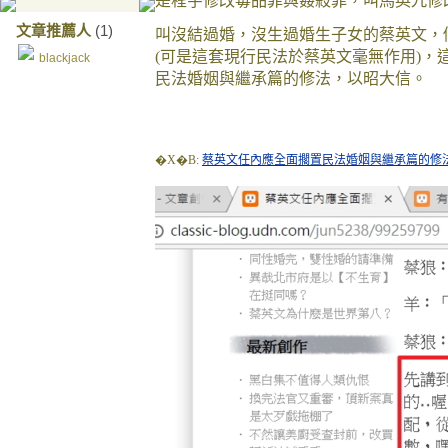
是程宇修改毒品罪與姦殺罪，叫馬英九修
文章推薦人
(1)
叫沒結過婚，沒生過婚生子女的蔡英文，
(可是這套現行民法於蔡英文毫無作用)
blackjack
民法婚姻與繼承篇的修法，以昭大信。
�X�B:
蔡英文任內應全面擱置民法婚姻與繼承篇的修法 - 