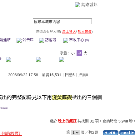
網路城邦
你還沒有登入喔(
馬上登入
/
加入會員
)
薦連結
公告區
訪客簿
市政中心
(0)
字體：
小
中
大
章
2006/09/22 17:58 瀏覽
16,531
｜回應
6
｜
推薦
0
演出的完整記錄見以下用
淺黃底襯
標出的三個欄
*****
關於
晚上的瘋狂
共找到
31
項，查詢時間
5.948
秒。
第
頁╱共2頁
《進階搜尋》