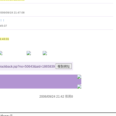
6/09/19 21:47:08
露！！
45:37
:43:31
/trackback.jsp?no=50643&aid=1865839
2006/09/24 21:42
推薦
0