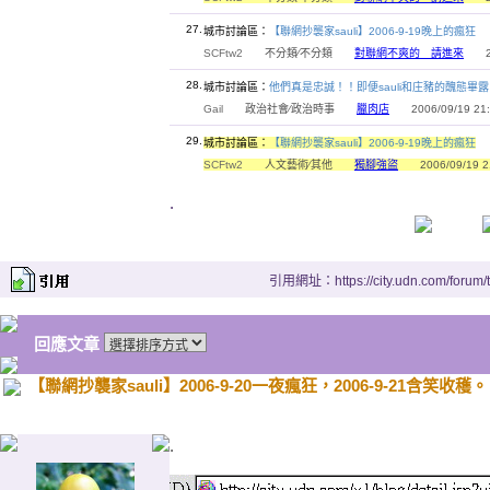
27.
城市討論區：
【聯網抄襲家sauli】2006-9-19晚上的瘋狂
SCFtw2
不分類∕不分類
對聯網不爽的 請進來
200
28.
城市討論區：
他們真是忠誠！！即便sauli和庄豬的醜態畢
Gail
政治社會∕政治時事
臘肉店
2006/09/19 21:
29.
城市討論區：
【聯網抄襲家sauli】2006-9-19晚上的瘋狂
SCFtw2
人文藝術∕其他
獨腳強盜
2006/09/19 21
.
引用網址：https://city.udn.com/forum
回應文章
【聯網抄襲家sauli】2006-9-20一夜瘋狂，2006-9-21含笑收穫。
.