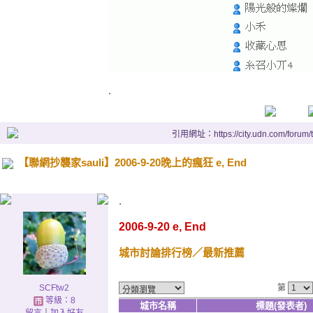
.
引用網址：https://city.udn.com/forum
【聯網抄襲家sauli】2006-9-20晚上的瘋狂 e, End
.
2006-9-20 e, End
城市討論排行榜
／最新推薦
SCFtw2
第
等級：8
城市名稱
標題(發表者)