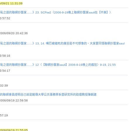
9/21 11:31:09
無恥之道的聯網抄襲家……》23. SCFtw2〈2006-9-19晚上聯網抄襲家sauli在【不爽】〉
:57:52
6/09/20 20:42:36
表演無恥之道的聯網抄襲家……》13, 14. 嘴巴被縫死的痛苦是不可想像的，大家要同情聯網抄襲家saul
:58:16
恥之道的聯網抄襲家……》12〈【聯網抄襲家sauli】2006-9-19晚上的瘋狂〉9-19, 21:55
:54:17
32:39
向所有的聯網會員證明自己就是銘傳大學公共事務學系暨研究所的助理教授陳朝建
6/09/19 22:59:58
57:19
6/09/19 21:55:05