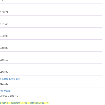
:11:28
:53:24
:51:40
:50:09
:48:36
:46:12
:43:38
】城市討論區全景畫面
:21:20
】的盛大公演
9/21 11:49:40
流的新舊帖子，後轉移到【不爽】繼續瘋狂表演！！