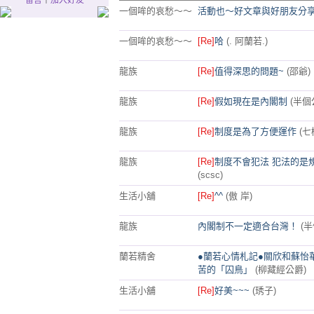
留言
｜
加入好友
一個哞的哀愁～～
活動也～好文章與好朋友分
一個哞的哀愁～～
[Re]
哈
(. 阿蘭若.)
龍族
[Re]
值得深思的問題~
(邵爺)
龍族
[Re]
假如現在是內閣制
(半個
龍族
[Re]
制度是為了方便運作
(七
龍族
[Re]
制度不會犯法 犯法的是
(scsc)
生活小舖
[Re]
^^
(傲 岸)
龍族
內閣制不一定適合台灣！
(
蘭若精舍
●蘭若心情札記●關欣和蘇怡
苦的「囚鳥」
(柳藏經公爵)
生活小舖
[Re]
好美~~~
(琇子)