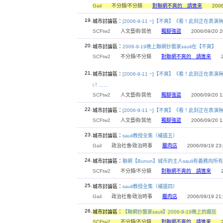
Gail
不分類∕不分類
對聯網不爽的 請進來
2006/0
19.
城市討論區：
[2006-9-11 ~]【不爽】《看！此刻正在表演
SCFtw2
人文藝術∕其他
獨腳強盜
2006/09/20 20
20.
城市討論區：
2006-9-19晚上聯網抄襲家sauli在【不爽】
SCFtw2
不分類∕不分類
對聯網不爽的 請進來
200
21.
城市討論區：
[2006-9-11 ~]【不爽】《看！此刻正在
i！……
SCFtw2
人文藝術∕其他
獨腳強盜
2006/09/20 13
22.
城市討論區：
[2006-9-11 ~]【不爽】《看！此刻正在表演無
SCFtw2
人文藝術∕其他
獨腳強盜
2006/09/20 13
23.
城市討論區：
sauli教授全集（補遺五）
Gail
政治社會∕政治時事
臘肉店
2006/09/19 23:
24.
城市討論區：
聯網【Bunun】城市的主人sauli有義務
SCFtw2
不分類∕不分類
對聯網不爽的 請進來
200
25.
城市討論區：
sauli教授全集（補遺四）
Gail
政治社會∕政治時事
臘肉店
2006/09/19 21:
26.
城市討論區：
【聯網抄襲家sauli】2006-9-19晚上的瘋狂
SCFtw2
不分類∕不分類
對聯網不爽的 請進來
200