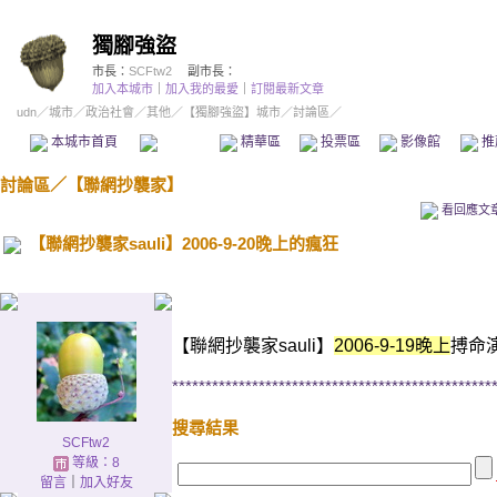
獨腳強盜
市長：
SCFtw2
副市長：
加入本城市
｜
加入我的最愛
｜
訂閱最新文章
udn
／
城市
／
政治社會
／
其他
／
【獨腳強盜】城市
／討論區／
本城市首頁
討論區
精華區
投票區
影像館
推
討論區
／
【聯網抄襲家】
看回應文
【聯網抄襲家sauli】2006-9-20晚上的瘋狂
.
【聯網抄襲家sauli】
2006-9-19晚上
搏命
************************************************
搜尋結果
SCFtw2
等級：8
留言
｜
加入好友