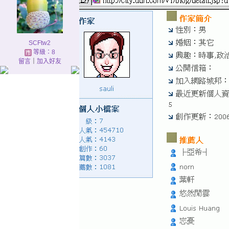
SCFtw2
等級：8
留言
｜
加入好友