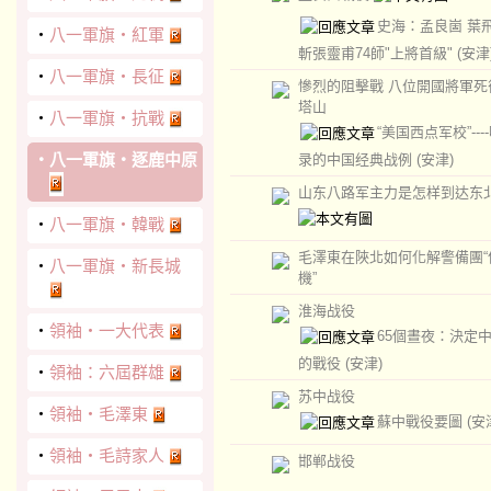
史海：孟良崮 葉
‧
八一軍旗‧紅軍
斬張靈甫74師"上將首級"
(安津
‧
八一軍旗‧長征
慘烈的阻擊戰 八位開國將軍死
塔山
‧
八一軍旗‧抗戰
“美国西点军校”---
‧
八一軍旗‧逐鹿中原
录的中国经典战例
(安津)
山东八路军主力是怎样到达东
‧
八一軍旗‧韓戰
毛澤東在陜北如何化解警備團“
‧
八一軍旗‧新長城
機”
淮海战役
‧
領袖‧一大代表
65個晝夜：決定
的戰役
(安津)
‧
領袖：六屆群雄
苏中战役
‧
領袖‧毛澤東
蘇中戰役要圖
(安
‧
領袖‧毛詩家人
邯郸战役