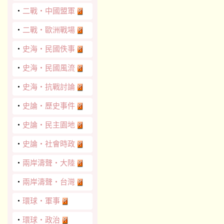
‧
二戰‧中國盟軍
‧
二戰‧歐洲戰場
‧
史海‧民國佚事
‧
史海‧民國風流
‧
史海‧抗戰討論
‧
史論‧歷史事件
‧
史論‧民主園地
‧
史論‧社會時政
‧
兩岸濤聲‧大陸
‧
兩岸濤聲‧台灣
‧
環球‧軍事
‧
環球‧政治