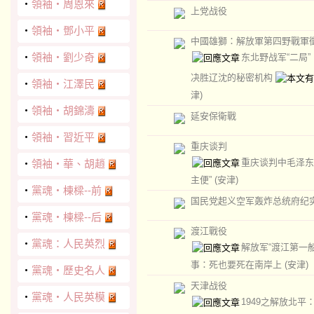
‧
領袖‧周恩來
上党战役
‧
領袖‧鄧小平
中國雄獅：解放軍第四野戰軍
‧
領袖‧劉少奇
东北野战军“二局”
决胜辽沈的秘密机构
‧
領袖‧江澤民
津)
‧
領袖‧胡錦濤
延安保衛戰
‧
領袖‧習近平
重庆谈判
重庆谈判中毛泽东
‧
領袖‧華、胡趙
主便”
(安津)
‧
黨魂‧棟樑--前
国民党起义空军轰炸总统府纪
‧
黨魂‧棟樑--后
渡江戰役
‧
黨魂：人民英烈
解放军“渡江第一船
事：死也要死在南岸上
(安津)
‧
黨魂‧歷史名人
天津战役
‧
黨魂‧人民英模
1949之解放北平