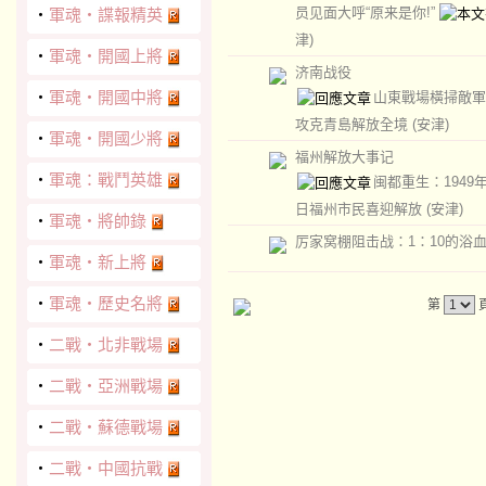
员见面大呼“原来是你!”
‧
軍魂‧諜報精英
津)
‧
軍魂‧開國上將
济南战役
‧
軍魂‧開國中將
山東戰場橫掃敵軍
攻克青島解放全境
(安津)
‧
軍魂‧開國少將
福州解放大事记
‧
軍魂：戰鬥英雄
闽都重生：1949
日福州市民喜迎解放
(安津)
‧
軍魂‧將帥錄
厉家窝棚阻击战：1：10的浴
‧
軍魂‧新上將
‧
軍魂‧歷史名將
第
‧
二戰‧北非戰場
‧
二戰‧亞洲戰場
‧
二戰‧蘇德戰場
‧
二戰‧中國抗戰