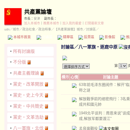
共產黨論壇
市長：
安津
副市長：
加入本城市
｜
推薦本城市
｜
加入我的最愛
｜
訂閱最新文章
udn
／
城市
／
政治社會
／
政治時事
／
【共產黨論壇】城市
／討論區／
本城市首頁
討論區
精華區
投票區
影像館
推
討論區
／
八一軍旗‧逐鹿中原
‧
所有討論版
‧
不分版
第
‧
共產主義理論
標示
心情
討論主題
‧
黨史‧改革開放
63年前毛泽东圈阅件：解开“临
称之谜
‧
黨史‧史上今天
解放戰爭前的絕密飛行：3名
成共和國元帥
‧
黨史‧中共簡史
1949北平谈判：周恩来说"谈
‧
黨史‧文革浩劫
成,解放军都要渡江"
‧
八一軍旗‧北伐
孟良崮戰役