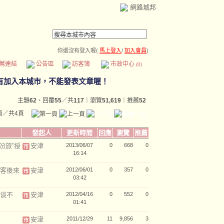
網路城邦
你還沒有登入喔(
馬上登入
/
加入會員
)
薦連結
公告區
訪客簿
市政中心
(0)
主題
62
、回覆
55
／共
117
｜瀏覽
51,619
｜推薦
52
頁／共4頁
發起人
更新時間
回應
瀏覽
推薦
汾旅”授
安津
2013/06/07
0
668
0
16:14
乘客後來
安津
2012/06/01
0
357
0
03:42
成谈不
安津
2012/04/16
0
552
0
01:41
安津
2011/12/29
11
9,856
3