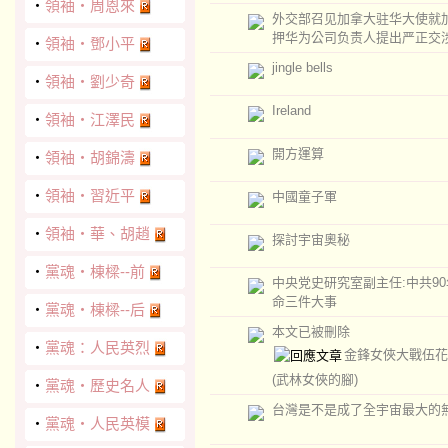
‧
領袖‧周恩來
外交部召见加拿大驻华大使就
押华为公司负责人提出严正交
‧
領袖‧鄧小平
jingle bells
‧
領袖‧劉少奇
Ireland
‧
領袖‧江澤民
開方運算
‧
領袖‧胡錦濤
‧
領袖‧習近平
中國童子軍
‧
領袖‧華、胡趙
探討宇宙奧秘
‧
黨魂‧棟樑--前
中央党史研究室副主任:中共9
命三件大事
‧
黨魂‧棟樑--后
本文已被刪除
‧
黨魂：人民英烈
金鋒女俠大戰伍花
(武林女俠的腳)
‧
黨魂‧歷史名人
台灣是不是成了全宇宙最大的
‧
黨魂‧人民英模