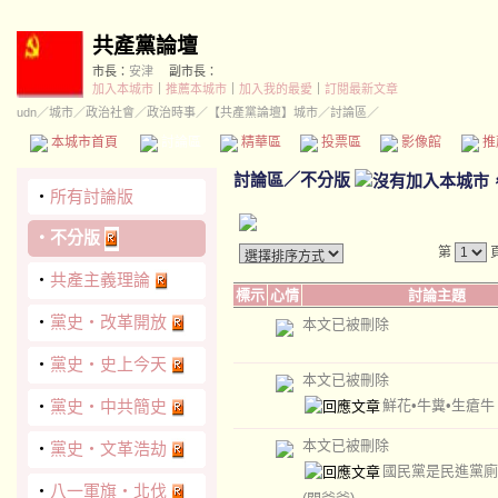
共產黨論壇
市長：
安津
副市長：
加入本城市
｜
推薦本城市
｜
加入我的最愛
｜
訂閱最新文章
udn
／
城市
／
政治社會
／
政治時事
／
【共產黨論壇】城市
／討論區／
本城市首頁
討論區
精華區
投票區
影像館
推
討論區
／
不分版
‧
所有討論版
‧
不分版
第
‧
共產主義理論
標示
心情
討論主題
‧
黨史‧改革開放
本文已被刪除
‧
黨史‧史上今天
本文已被刪除
鮮花•牛糞•生瘡
‧
黨史‧中共簡史
本文已被刪除
‧
黨史‧文革浩劫
國民黨是民進黨廁
‧
八一軍旗‧北伐