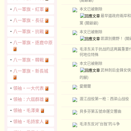
(關爺爺)
‧
八一軍旗‧紅軍
本文已被刪除
最早逼政府兩岸和
‧
八一軍旗‧長征
黨
(關爺爺)
‧
八一軍旗‧抗戰
本文已被刪除
匪諜別撒野！
(關
‧
八一軍旗‧逐鹿中原
毛泽东关于抗战的这两篇重要
何地位特殊
‧
八一軍旗‧韓戰
本文已被刪除
武林劍后金鋒女
‧
八一軍旗‧新長城
的腳)
愛爾蘭
‧
領袖‧一大代表
渡江战役第一枪：西梁山战役
‧
領袖：六屆群雄
‧
領袖‧毛澤東
貝多芬第五號命運交響曲
‧
領袖‧毛詩家人
毛泽东反对“台独”的斗争