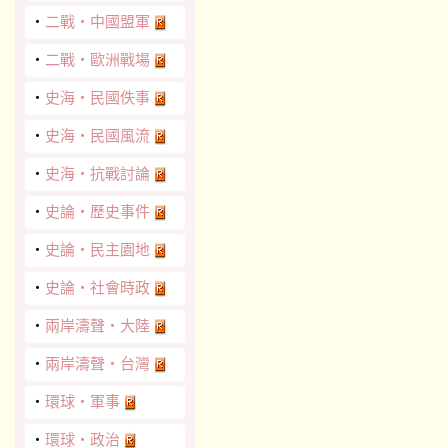
‧
二戰‧中國盟軍
‧
二戰‧歐洲戰場
‧
史海‧民國佚事
‧
史海‧民國風流
‧
史海‧抗戰討論
‧
史論‧歷史事件
‧
史論‧民主園地
‧
史論‧社會時政
‧
兩岸濤聲‧大陸
‧
兩岸濤聲‧台灣
‧
環球‧軍事
‧
環球‧政治