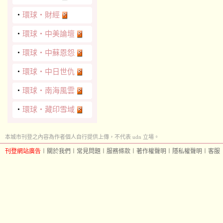
‧
環球‧財經
‧
環球‧中美論壇
‧
環球‧中蘇恩怨
‧
環球‧中日世仇
‧
環球‧南海風雲
‧
環球‧藏印雪域
本城市刊登之內容為作者個人自行提供上傳，不代表 udn 立場。
刊登網站廣告
︱
關於我們
︱
常見問題
︱
服務條款
︱
著作權聲明
︱
隱私權聲明
︱
客服