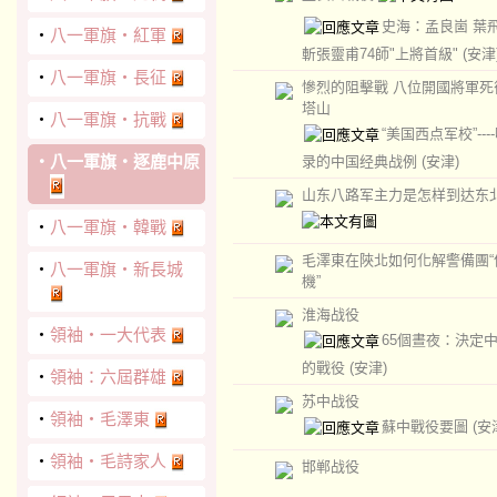
史海：孟良崮 葉
‧
八一軍旗‧紅軍
斬張靈甫74師"上將首級"
(安津
‧
八一軍旗‧長征
慘烈的阻擊戰 八位開國將軍死
塔山
‧
八一軍旗‧抗戰
“美国西点军校”---
‧
八一軍旗‧逐鹿中原
录的中国经典战例
(安津)
山东八路军主力是怎样到达东
‧
八一軍旗‧韓戰
毛澤東在陜北如何化解警備團“
‧
八一軍旗‧新長城
機”
淮海战役
‧
領袖‧一大代表
65個晝夜：決定
的戰役
(安津)
‧
領袖：六屆群雄
苏中战役
‧
領袖‧毛澤東
蘇中戰役要圖
(安
‧
領袖‧毛詩家人
邯郸战役