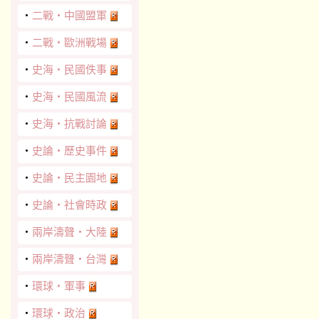
‧
二戰‧中國盟軍
‧
二戰‧歐洲戰場
‧
史海‧民國佚事
‧
史海‧民國風流
‧
史海‧抗戰討論
‧
史論‧歷史事件
‧
史論‧民主園地
‧
史論‧社會時政
‧
兩岸濤聲‧大陸
‧
兩岸濤聲‧台灣
‧
環球‧軍事
‧
環球‧政治