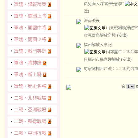
员见面大呼“原来是你!”
‧
軍魂‧諜報精英
津)
‧
軍魂‧開國上將
济南战役
‧
軍魂‧開國中將
山東戰場橫掃敵軍
攻克青島解放全境
(安津)
‧
軍魂‧開國少將
福州解放大事记
‧
軍魂：戰鬥英雄
闽都重生：1949
日福州市民喜迎解放
(安津)
‧
軍魂‧將帥錄
厉家窝棚阻击战：1：10的浴
‧
軍魂‧新上將
‧
軍魂‧歷史名將
第
‧
二戰‧北非戰場
‧
二戰‧亞洲戰場
‧
二戰‧蘇德戰場
‧
二戰‧中國抗戰