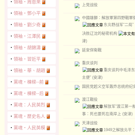
‧
領袖‧周恩來
上党战役
‧
領袖‧鄧小平
中國雄獅：解放軍第四野戰軍
‧
領袖‧劉少奇
东北野战军“二局”
决胜辽沈的秘密机构
‧
領袖‧江澤民
津)
‧
領袖‧胡錦濤
延安保衛戰
‧
領袖‧習近平
重庆谈判
重庆谈判中毛泽东
‧
領袖‧華、胡趙
主便”
(安津)
‧
黨魂‧棟樑--前
国民党起义空军轰炸总统府纪
‧
黨魂‧棟樑--后
渡江戰役
‧
黨魂：人民英烈
解放军“渡江第一船
事：死也要死在南岸上
(安津)
‧
黨魂‧歷史名人
天津战役
‧
黨魂‧人民英模
1949之解放北平