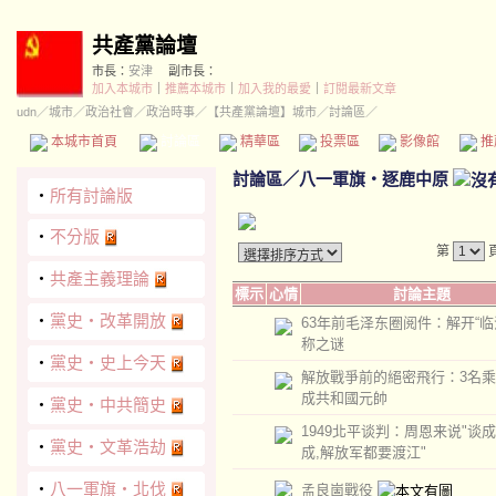
共產黨論壇
市長：
安津
副市長：
加入本城市
｜
推薦本城市
｜
加入我的最愛
｜
訂閱最新文章
udn
／
城市
／
政治社會
／
政治時事
／
【共產黨論壇】城市
／討論區／
本城市首頁
討論區
精華區
投票區
影像館
推
討論區
／
八一軍旗‧逐鹿中原
‧
所有討論版
‧
不分版
第
‧
共產主義理論
標示
心情
討論主題
‧
黨史‧改革開放
63年前毛泽东圈阅件：解开“临
称之谜
‧
黨史‧史上今天
解放戰爭前的絕密飛行：3名
成共和國元帥
‧
黨史‧中共簡史
1949北平谈判：周恩来说"谈
‧
黨史‧文革浩劫
成,解放军都要渡江"
‧
八一軍旗‧北伐
孟良崮戰役