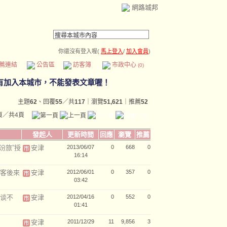
網路城邦
你還沒有登入喔(
馬上登入
/
加入會員
)
薦連結
公告區
訪客簿
市政中心
(0)
主題
62
、回覆
55
／共
117
｜瀏覽
51,621
｜推薦
52
頁／共4頁
發起人
更新時間
回應
瀏覽
推薦
汾旅”授
安津
2013/06/07
0
668
0
16:14
乘客後來
安津
2012/06/01
0
357
0
03:42
成谈不
安津
2012/04/16
0
552
0
01:41
安津
2011/12/29
11
9,856
3