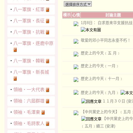
‧
八一軍旗‧紅軍
標示
心情
討論主題
‧
八一軍旗‧長征
1月8日： 白求恩来华支援抗战
‧
八一軍旗‧抗戰
敬爱的邓小平同志永垂不朽！
‧
八一軍旗‧逐鹿中原
歷史上的今天﹝五 月﹞
‧
八一軍旗‧韓戰
歷史上的今天﹝一月﹞
‧
八一軍旗‧新長城
歷史上的今天﹝十一月﹞
‧
領袖‧一大代表
歷史上的今天﹝九月﹞
‧
領袖：六屆群雄
１１月３０日
(安
‧
領袖‧毛澤東
【中共黨史上的今天】﹝五月
【中共黨史上的今
‧
領袖‧毛詩家人
﹝五月﹞續三
(安津)