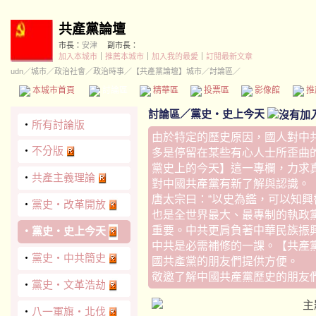
共產黨論壇
市長：
安津
副市長：
加入本城市
｜
推薦本城市
｜
加入我的最愛
｜
訂閱最新文章
udn
／
城市
／
政治社會
／
政治時事
／
【共產黨論壇】城市
／討論區／
本城市首頁
討論區
精華區
投票區
影像館
推
討論區
／
黨史‧史上今天
‧
所有討論版
由於特定的歷史原因，國人對中
‧
不分版
多是停留在某些有心人士所歪曲
黨史上的今天】這一專欄，力求
‧
共產主義理論
對中國共產黨有新了解與認識。
唐太宗曰：“以史為鑑，可以知興
‧
黨史‧改革開放
也是全世界最大、最專制的執政
重要。中共更肩負著中華民族振
‧
黨史‧史上今天
中共是必需補修的一課。【共產
‧
黨史‧中共簡史
國共產黨的朋友們提供方便。
敬邀了解中國共產黨歷史的朋友
‧
黨史‧文革浩劫
主
‧
八一軍旗‧北伐