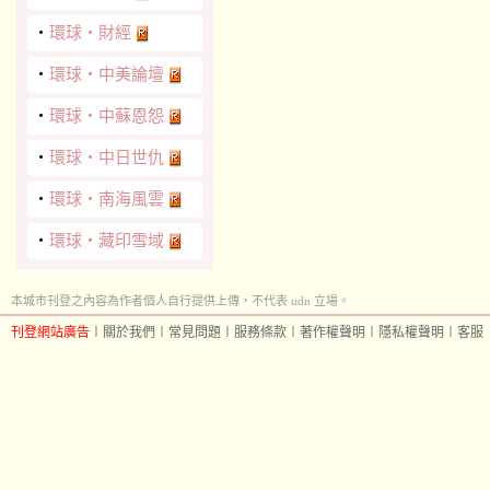
‧
環球‧財經
‧
環球‧中美論壇
‧
環球‧中蘇恩怨
‧
環球‧中日世仇
‧
環球‧南海風雲
‧
環球‧藏印雪域
本城市刊登之內容為作者個人自行提供上傳，不代表 udn 立場。
刊登網站廣告
︱
關於我們
︱
常見問題
︱
服務條款
︱
著作權聲明
︱
隱私權聲明
︱
客服