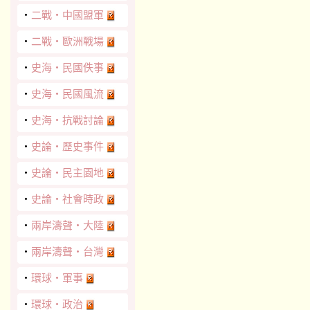
‧
二戰‧中國盟軍
‧
二戰‧歐洲戰場
‧
史海‧民國佚事
‧
史海‧民國風流
‧
史海‧抗戰討論
‧
史論‧歷史事件
‧
史論‧民主園地
‧
史論‧社會時政
‧
兩岸濤聲‧大陸
‧
兩岸濤聲‧台灣
‧
環球‧軍事
‧
環球‧政治