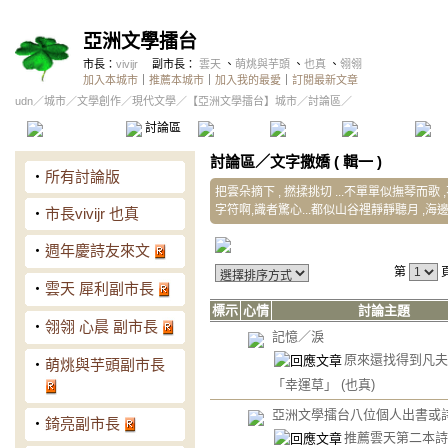
亞洲文學擂台
市長：
vivijr
副市長：
雲天
、
萌烑與芋頭
、
也真
、
翎翎
加入本城市
｜
推薦本城市
｜
加入我的最愛
｜
訂閱最新文章
udn
／
城市
／
文學創作
／
現代文學
／
【亞洲文學擂台】城市
／討論區／
本城市首頁
討論區
精華區
投票區
影像館
推
討論區
／
文字撒嬌 ( 輯一 )
‧
所有討論版
把雲朵摘下 , 撚揉挑切 ...不單單似撫琴而
字符啊,識者驚心...都似山谷裡靜靜聽月 ,海
‧
市長vivijr 也真
‧
週年慶詩友來文
第
‧
雲天 犀利副市長
標示
心情
討論主題
‧
翎翎 心晨 副市長
記憶／淚
原來還找得到凡夫
‧
萌烑與芋頭副市長
「幸運草」
(也真)
亞洲文學擂台八位個人出書或
‧
錡亮副市長
推薦雲天第二本