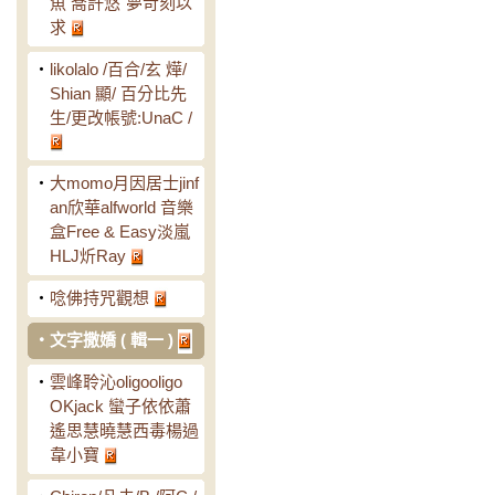
魚 喬許悠˙夢苛刻以
求
‧
likolalo /百合/玄 燁/
Shian 顯/ 百分比先
生/更改帳號:UnaC /
‧
大momo月因居士jinf
an欣華alfworld 音樂
盒Free & Easy淡嵐
HLJ炘Ray
‧
唸佛持咒觀想
‧
文字撒嬌 ( 輯一 )
‧
雲峰聆沁oligooligo
OKjack 蠻子依依蕭
遙思慧曉慧西毒楊過
韋小寶