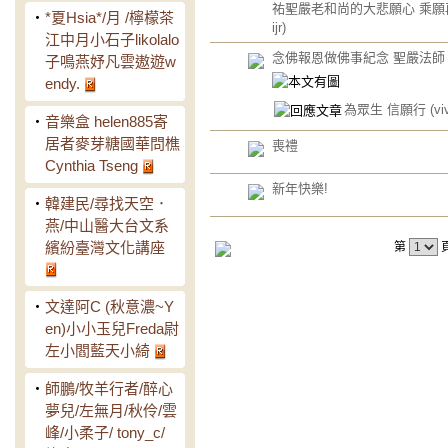
祐聖嚴老和尚的大悲願心 乘
‧
*夏Hsia*/月 /檸檬茶
ijr)
江中月小石子likolalo
念佛報恩做佛事紀念 聖嚴法師
子鳴燕妤凡雲遨遊w
endy.
為眾生 信願行
(viv
‧
音樂盒 helen885寄
居者麥芽糖國華問樵
喪禮
Cynthia Tseng
新年快樂!
‧
韓建民/尋找天空．
燕/中山醫大台文系
繽紛臺灣文化講座
第
‧
文達阿C (秋意濃~Y
en)小小玉兒Freda尉
左小閻藍天小綺
‧
師鵬/牧羊行者/醉心
夢兒/左無月/秋伶/雲
峰/小柔子/ tony_c/