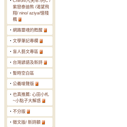
‧
Chiron/凡夫/B /阿C /
紫戀泰迪熊 /渴望飛
翔/ nino/ aziya/憶殘
楓
‧
網路靈魂的甦醒
‧
文學筆記專欄
‧
盲人藝文專區
‧
台灣諺語及新詩
‧
暫時空白區
‧
公義嗆聲版
‧
也真推薦: 心田小札
~小點子大解惑
‧
不分版
‧
徵文版/ 新詩纇