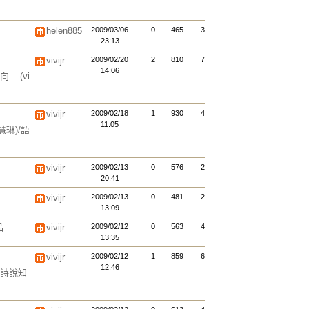
helen885
2009/03/06
0
465
3
23:13
vivijr
2009/02/20
2
810
7
14:06
...
(vi
vivijr
2009/02/18
1
930
4
11:05
陳慧琳)/語
vivijr
2009/02/13
0
576
2
20:41
vivijr
2009/02/13
0
481
2
13:09
品
vivijr
2009/02/12
0
563
4
13:35
vivijr
2009/02/12
1
859
6
12:46
詩說知