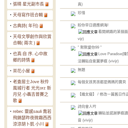
‧
張晴 星光副市長
真)
珍惜
‧
天母寫作班合輯
盼你早日適應網海!
‧
古典詩( 年刊)
看開網路的某個面向
‧
天母文學創作與欣賞
vijr)
合輯( 兩次 )
" 默默愛你99 "
‧
也真:自 序. 心中故
Love Paradise(
鄉的詩情
法轉貼自紫翼夢痕
(vivijr)
無題
‧
茶花小屋
‧
老査居士Jove 秋伶
每個女孩男孩都是媽媽的寶貝
風城行者 光光orz 新
月兒 小聶吉普賽之
【織女癡】 / 修改一篇舊日作
歌
詩向會人吟
‧
rebec 靈感sauli 喬若
轉貼並感謝夢痕讀
飛錦瑟昨夜微霜西西
音
(vivijr)
涼涼胡卜凱 小川