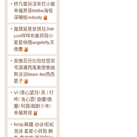
‧
妤凡雷尚淳茶花小屋
幸福男孩letitbe海怪
深曈娃nobody
‧
嵐情寫意安琪兒Jhih
yun咩咩布屋貝殼小
星星俠隱angelefly天
使鷹
‧
安逸百分比恰恰悠芙
弔淚灑西風紫戀泰迪
熊淡泊blues-lee西西
夏子
‧
Vi /清心望月/ 燕 / 叮
咚/ 洛心雲/ 旋塵/逸
塵/ 阿茜/超齡少年/
幸福男孩
‧
fishjc蘇鐵 @@!彩虹
泡沫 星星小貝殼 鮪