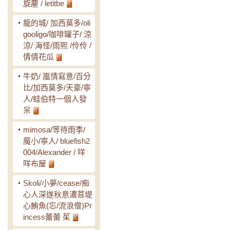
旋塵 / letitbe
‧
龍的城/ 加西莫多/oli
gooligo/咖啡罐子/ 涼
涼/ 海怪/雨熙 /伶伶 /
倩倩花瓜
‧
牛奶/ 嵐情寫意/百分
比/加西莫多/天豪/寧
人/蛙伯特一個人發
呆
‧
mimosa/等待雨季/
魔小/寧人/ bluefish2
004/Alexander / 咩
咩布屋
‧
Skoli/小夢/cease/痴
心人深遂秋意濃菩堤
心鮪魚(忘/流浪僧)Pr
incess蕾蕾 茱