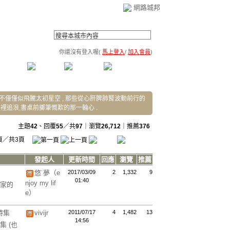
網路城邦
你還沒有登入喔(
馬上登入
/
加入會員
)
薦連結
公告區
訪客簿
市政中心
(0)
歌 ,不僅僅似飛騰太初星空 , 那些從心肝脾肺腎波動前行的
邊裡追浪,書桌前擲筆慨歎的那一輪心 .
主題
42
、回覆
55
／共
97
｜瀏覽
26,712
｜推薦
376
頁／共3頁
發起人
更新時間
回應
瀏覽
推薦
悠˙夢（e
2017/03/09
2
1,332
9
01:40
njoy my lif
家的
e）
詩集
vivijr
2011/07/17
4
1,482
13
14:56
詩集
(也