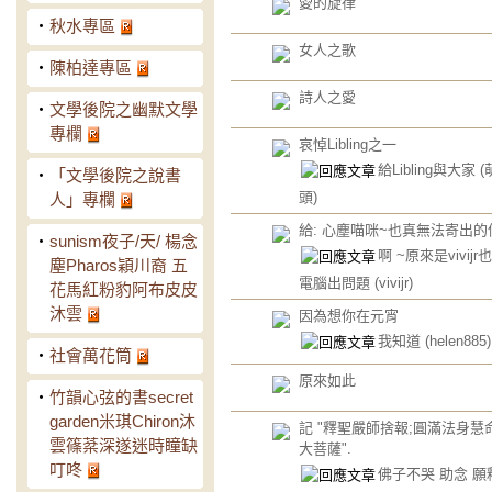
愛的旋律
‧
秋水專區
女人之歌
‧
陳柏達專區
詩人之愛
‧
文學後院之幽默文學
專欄
哀悼Libling之一
給Libling與大家
‧
「文學後院之說書
頭)
人」專欄
給: 心塵喵咪~也真無法寄出的
‧
sunism夜子/天/ 楊念
啊 ~原來是vivijr
塵Pharos穎川裔 五
電腦出問題
(vivijr)
花馬紅粉豹阿布皮皮
沐雲
因為想你在元宵
我知道
(helen885)
‧
社會萬花筒
原來如此
‧
竹韻心弦的書secret
garden米琪Chiron沐
記 "釋聖嚴師捨報;圓滿法身慧
雲篠棻深遂迷時瞳缺
大菩薩".
叮咚
佛子不哭 助念 願