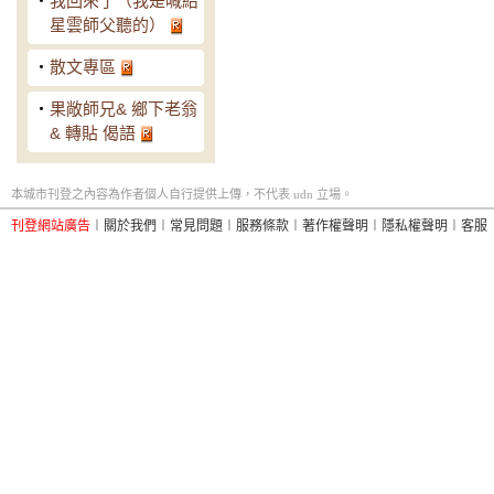
‧
我回來了（我是喊給
星雲師父聽的）
‧
散文專區
‧
果敞師兄& 鄉下老翁
& 轉貼 偈語
本城市刊登之內容為作者個人自行提供上傳，不代表 udn 立場。
刊登網站廣告
︱
關於我們
︱
常見問題
︱
服務條款
︱
著作權聲明
︱
隱私權聲明
︱
客服