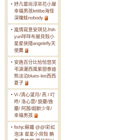
‧
妤凡雷尚淳茶花小屋
幸福男孩letitbe海怪
深曈娃nobody
‧
嵐情寫意安琪兒Jhih
yun咩咩布屋貝殼小
星星俠隱angelefly天
使鷹
‧
安逸百分比恰恰悠芙
弔淚灑西風紫戀泰迪
熊淡泊blues-lee西西
夏子
‧
Vi /清心望月/ 燕 / 叮
咚/ 洛心雲/ 旋塵/逸
塵/ 阿茜/超齡少年/
幸福男孩
‧
fishjc蘇鐵 @@!彩虹
泡沫 星星小貝殼 鮪