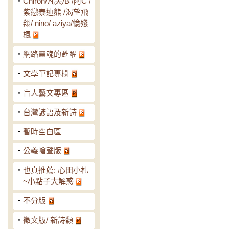
‧
Chiron/凡夫/B /阿C /
紫戀泰迪熊 /渴望飛
翔/ nino/ aziya/憶殘
楓
‧
網路靈魂的甦醒
‧
文學筆記專欄
‧
盲人藝文專區
‧
台灣諺語及新詩
‧
暫時空白區
‧
公義嗆聲版
‧
也真推薦: 心田小札
~小點子大解惑
‧
不分版
‧
徵文版/ 新詩纇