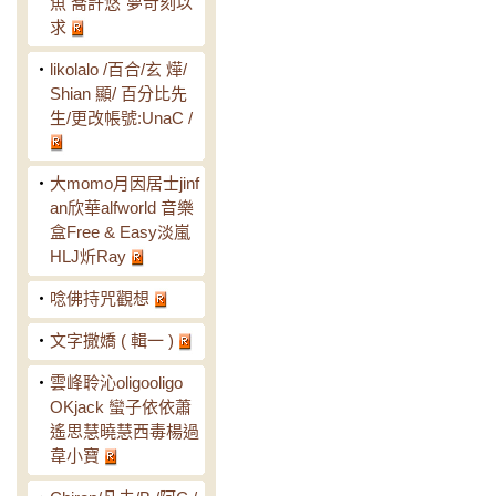
魚 喬許悠˙夢苛刻以
求
‧
likolalo /百合/玄 燁/
Shian 顯/ 百分比先
生/更改帳號:UnaC /
‧
大momo月因居士jinf
an欣華alfworld 音樂
盒Free & Easy淡嵐
HLJ炘Ray
‧
唸佛持咒觀想
‧
文字撒嬌 ( 輯一 )
‧
雲峰聆沁oligooligo
OKjack 蠻子依依蕭
遙思慧曉慧西毒楊過
韋小寶