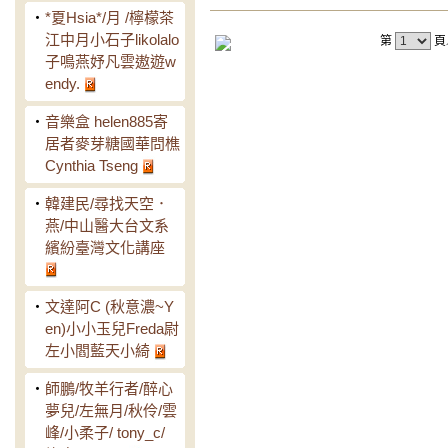
‧
*夏Hsia*/月 /檸檬茶
江中月小石子likolalo
第
頁
子鳴燕妤凡雲遨遊w
endy.
‧
音樂盒 helen885寄
居者麥芽糖國華問樵
Cynthia Tseng
‧
韓建民/尋找天空．
燕/中山醫大台文系
繽紛臺灣文化講座
‧
文達阿C (秋意濃~Y
en)小小玉兒Freda尉
左小閻藍天小綺
‧
師鵬/牧羊行者/醉心
夢兒/左無月/秋伶/雲
峰/小柔子/ tony_c/