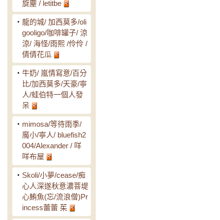
旋塵 / letitbe
‧
龍的城/ 加西莫多/oli
gooligo/咖啡罐子/ 涼
涼/ 海怪/雨熙 /伶伶 /
倩倩花瓜
‧
牛奶/ 嵐情寫意/百分
比/加西莫多/天豪/寧
人/蛙伯特一個人發
呆
‧
mimosa/等待雨季/
魔小/寧人/ bluefish2
004/Alexander / 咩
咩布屋
‧
Skoli/小夢/cease/痴
心人深遂秋意濃菩堤
心鮪魚(忘/流浪僧)Pr
incess蕾蕾 茱