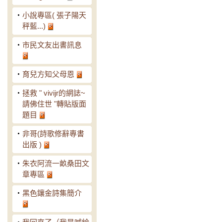
‧
小說專區( 張子陽天
秤藍...)
‧
市民文友出書訊息
‧
育兒方知父母恩
‧
拯救 " vivijr的網誌~
請佛住世 "轉貼版面
題目
‧
非哥(詩歌修辭專書
出版 )
‧
朱衣阿流一畝桑田文
章專區
‧
黑色鑲金詩集簡介