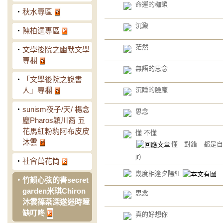
命運的枷鎖
‧
秋水專區
沉澱
‧
陳柏達專區
茫然
‧
文學後院之幽默文學
專欄
無語的思念
‧
「文學後院之說書
人」專欄
沉睡的臉龐
‧
sunism夜子/天/ 楊念
思念
塵Pharos穎川裔 五
花馬紅粉豹阿布皮皮
懂 不懂
沐雲
懂 對錯 都是
jr)
‧
社會萬花筒
幾度相逢夕陽紅
‧
竹韻心弦的書secret
garden米琪Chiron
思念
沐雲篠棻深遂迷時瞳
缺叮咚
真的好想你