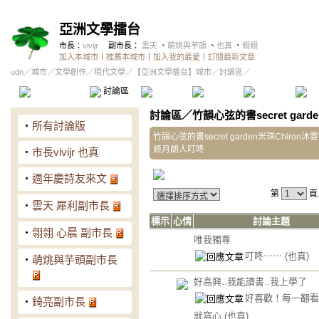
亞洲文學擂台
市長：
vivijr
副市長：
雲天
、
萌烑與芋頭
、
也真
、
翎翎
加入本城市
｜
推薦本城市
｜
加入我的最愛
｜
訂閱最新文章
udn
／
城市
／
文學創作
／
現代文學
／
【亞洲文學擂台】城市
／討論區／
本城市首頁
討論區
精華區
投票區
影像館
推
討論區
／
竹韻心弦的書secret ga
‧
所有討論版
竹韻心弦的書secret garden米琪Chiron
姬月朗人叮咚
‧
市長vivijr 也真
‧
週年慶詩友來文
第
頁
‧
雲天 犀利副市長
標示
心情
討論主題
‧
翎翎 心晨 副市長
唯我獨尊
叮咚⋯⋯
(也真)
‧
萌烑與芋頭副市長
好高興..我能讀書..我上學了
好喜歡！每一翻看
‧
錡亮副市長
就窩心
(也真)