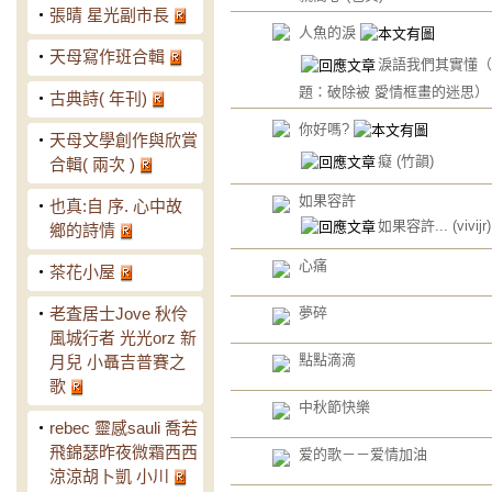
‧
張晴 星光副市長
人魚的淚
‧
天母寫作班合輯
淚語我們其實懂（
題：破除被 愛情框畫的迷思
‧
古典詩( 年刊)
你好嗎?
‧
天母文學創作與欣賞
癡
(竹韻)
合輯( 兩次 )
如果容許
‧
也真:自 序. 心中故
如果容許...
(vivijr)
鄉的詩情
心痛
‧
茶花小屋
‧
老査居士Jove 秋伶
夢碎
風城行者 光光orz 新
點點滴滴
月兒 小聶吉普賽之
歌
中秋節快樂
‧
rebec 靈感sauli 喬若
飛錦瑟昨夜微霜西西
爱的歌－－爱情加油
涼涼胡卜凱 小川