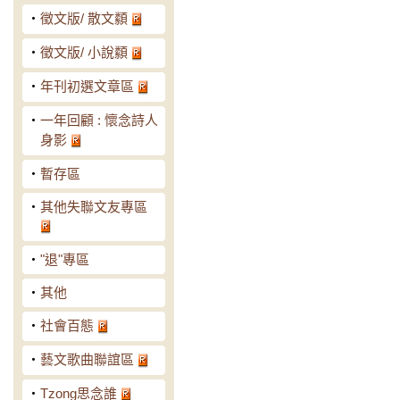
‧
徵文版/ 散文纇
‧
徵文版/ 小說纇
‧
年刊初選文章區
‧
一年回顧 : 懷念詩人
身影
‧
暫存區
‧
其他失聯文友專區
‧
"退"專區
‧
其他
‧
社會百態
‧
藝文歌曲聯誼區
‧
Tzong思念誰