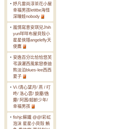
‧
妤凡雷尚淳茶花小屋
幸福男孩letitbe海怪
深曈娃nobody
‧
嵐情寫意安琪兒Jhih
yun咩咩布屋貝殼小
星星俠隱angelefly天
使鷹
‧
安逸百分比恰恰悠芙
弔淚灑西風紫戀泰迪
熊淡泊blues-lee西西
夏子
‧
Vi /清心望月/ 燕 / 叮
咚/ 洛心雲/ 旋塵/逸
塵/ 阿茜/超齡少年/
幸福男孩
‧
fishjc蘇鐵 @@!彩虹
泡沫 星星小貝殼 鮪