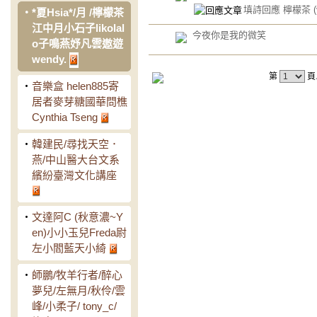
填詩回應 檸檬茶
(
‧
*夏Hsia*/月 /檸檬茶
江中月小石子likolal
今夜你是我的微笑
o子鳴燕妤凡雲遨遊
wendy.
第
頁
‧
音樂盒 helen885寄
居者麥芽糖國華問樵
Cynthia Tseng
‧
韓建民/尋找天空．
燕/中山醫大台文系
繽紛臺灣文化講座
‧
文達阿C (秋意濃~Y
en)小小玉兒Freda尉
左小閻藍天小綺
‧
師鵬/牧羊行者/醉心
夢兒/左無月/秋伶/雲
峰/小柔子/ tony_c/