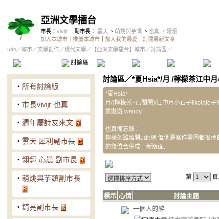
亞洲文學擂台
市長：
vivijr
副市長：
雲天
、
萌烑與芋頭
、
也真
、
翎翎
加入本城市
｜
推薦本城市
｜
加入我的最愛
｜
訂閱最新文章
udn
／
城市
／
文學創作
／
現代文學
／
【亞洲文學擂台】城市
／討論區／
本城市首頁
討論區
精華區
投票區
影像館
推
討論區
／
*夏Hsia*/月 /檸檬茶江中月
‧
所有討論版
*夏Hsia*
月/(檸檬茶~已關閉)/江中月小石子likolalo
‧
市長vivijr 也真
雲遨遊 wendy.
‧
週年慶詩友來文
也真備忘錄 :
檸檬茶雖離開udn網 但他是寫作畫圖都很棒的
‧
雲天 犀利副市長
的幾位合併成一新版面.
‧
翎翎 心晨 副市長
第
頁
‧
萌烑與芋頭副市長
標示
心情
討論主題
‧
錡亮副市長
一個人的醉