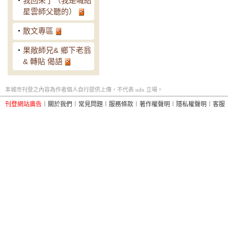
‧
我回來了（我是喊給
星雲師父聽的）
‧
散文專區
‧
果敞師兄& 鄉下老翁
& 轉貼 偈語
本城市刊登之內容為作者個人自行提供上傳，不代表 udn 立場。
刊登網站廣告
︱
關於我們
︱
常見問題
︱
服務條款
︱
著作權聲明
︱
隱私權聲明
︱
客服