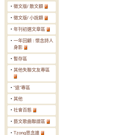
‧
徵文版/ 散文纇
‧
徵文版/ 小說纇
‧
年刊初選文章區
‧
一年回顧 : 懷念詩人
身影
‧
暫存區
‧
其他失聯文友專區
‧
"退"專區
‧
其他
‧
社會百態
‧
藝文歌曲聯誼區
‧
Tzong思念誰