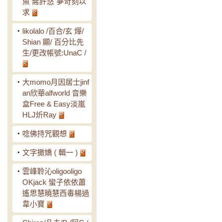
魚 喬許悠˙夢苛刻以
求
‧
likolalo /百合/玄 燁/
Shian 顯/ 百分比先
生/更改帳號:UnaC /
‧
大momo月因居士jinf
an欣華alfworld 音樂
盒Free & Easy淡嵐
HLJ炘Ray
‧
唸佛持咒觀想
‧
文字撒嬌 ( 輯一 )
‧
雲峰聆沁oligooligo
OKjack 蠻子依依蕭
遙思慧曉慧西毒楊過
韋小寶