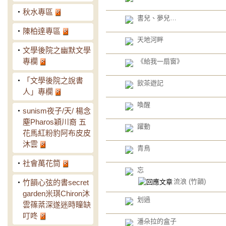
‧
秋水專區
書兒、夢兒…
‧
陳柏達專區
天地河畔
‧
文學後院之幽默文學
專欄
《給我一扇窗》
‧
「文學後院之說書
飲茶遊記
人」專欄
喚醒
‧
sunism夜子/天/ 楊念
塵Pharos穎川裔 五
躍動
花馬紅粉豹阿布皮皮
沐雲
青鳥
‧
社會萬花筒
忘
流浪
(竹韻)
‧
竹韻心弦的書secret
garden米琪Chiron沐
划過
雲篠棻深遂迷時瞳缺
叮咚
潘朵拉的盒子