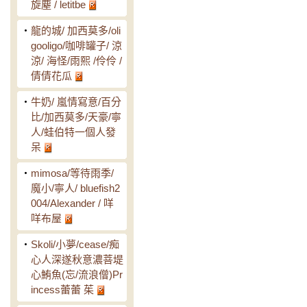
旋塵 / letitbe
‧
龍的城/ 加西莫多/oli
gooligo/咖啡罐子/ 涼
涼/ 海怪/雨熙 /伶伶 /
倩倩花瓜
‧
牛奶/ 嵐情寫意/百分
比/加西莫多/天豪/寧
人/蛙伯特一個人發
呆
‧
mimosa/等待雨季/
魔小/寧人/ bluefish2
004/Alexander / 咩
咩布屋
‧
Skoli/小夢/cease/痴
心人深遂秋意濃菩堤
心鮪魚(忘/流浪僧)Pr
incess蕾蕾 茱