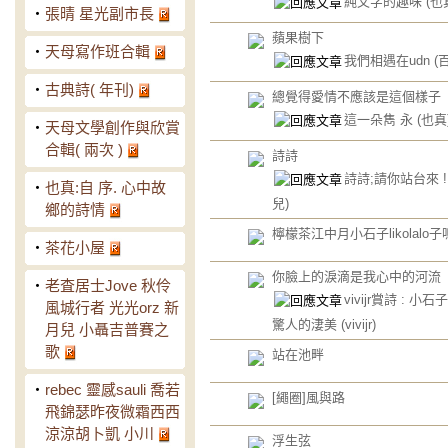
純文字的趣味
(也
‧
張晴 星光副市長
蘋果樹下
‧
天母寫作班合輯
我們相遇在udn
(
‧
古典詩( 年刊)
總覺得愛情不應該是這個樣子
這一朵雋 永
(也真
‧
天母文學創作與欣賞
合輯( 兩次 )
詩詩
詩詩;請你站台來 
‧
也真:自 序. 心中故
兒)
鄉的詩情
檸檬茶江中月小石子likolalo
‧
茶花小屋
你臉上的淚滴是我心中的河流
‧
老査居士Jove 秋伶
vivijr賞詩 : 小
風城行者 光光orz 新
驚人的淒美
(vivijr)
月兒 小聶吉普賽之
歌
站在池畔
‧
rebec 靈感sauli 喬若
[繩圈]風與路
飛錦瑟昨夜微霜西西
涼涼胡卜凱 小川
浮生弦