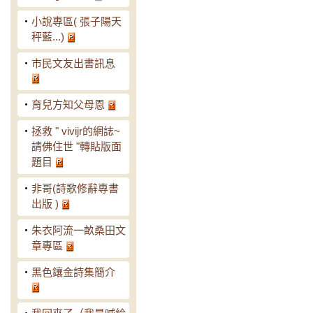
‧
小說專區( 張子陽天
秤藍...)
‧
市民文友出書訊息
‧
育兒方知父母恩
‧
拯救 " vivijr的網誌~
請佛住世 "轉貼版面
題目
‧
非哥(詩歌修辭專書
出版 )
‧
朱衣阿流一畝桑田文
章專區
‧
黑色鑲金詩集簡介