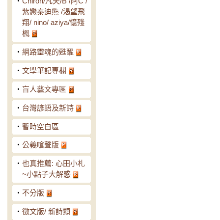
‧
Chiron/凡夫/B /阿C /
紫戀泰迪熊 /渴望飛
翔/ nino/ aziya/憶殘
楓
‧
網路靈魂的甦醒
‧
文學筆記專欄
‧
盲人藝文專區
‧
台灣諺語及新詩
‧
暫時空白區
‧
公義嗆聲版
‧
也真推薦: 心田小札
~小點子大解惑
‧
不分版
‧
徵文版/ 新詩纇