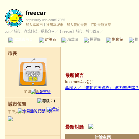
freecar
https://city.udn.com/17055
加入本城市
｜
推薦本城市
｜
加入我的最愛
｜
訂閱最新文章
udn
／
城市
／
資訊科技
／
網路分享
／
【freecar】城市
／城市首頁／
本城市首頁
討論區
精華區
投票區
影像館
推
市長
最新留言
koojmcs4zz說：
李樹人／「走動式搖錢樹」 魅力無法擋？
munalala
城市位置
中央大草原／515,122
最新討論
討論主題