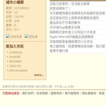
城市小檔案
沒能力就業的，也沒能力創業
建城：2013/06/10
阿里音樂來了！
市民：15
天天動聽與蝦米音樂將合并組建阿里音樂
訪客：76,074
足記是如何在上個周末刷爆朋友圈的
文章：256
產品背后不可靠的數字
推薦：
0
2015版App推廣全攻略
活力：0.0
蘋果將在發布會上公布這六大信息
Apple Watch的5個產品思路暢想
市民名單
黑名單
互聯網創業者講故事的六大流派
新加入市民
格力董明珠：與雷軍賭局我完勝，我打算
進軍手機行業
‧
cc080818
‧
4cb4f3f0
‧
5b549f84
‧
2afc175c
‧
pforceoraljelly
more...
本城市刊登之內容為作者個人自行提供上傳，不代表 udn 立場。
刊登網站廣告
︱
關於我們
︱
常見問題
︱
服務條款
︱
著作權聲明
︱
隱私權聲明
︱
客服