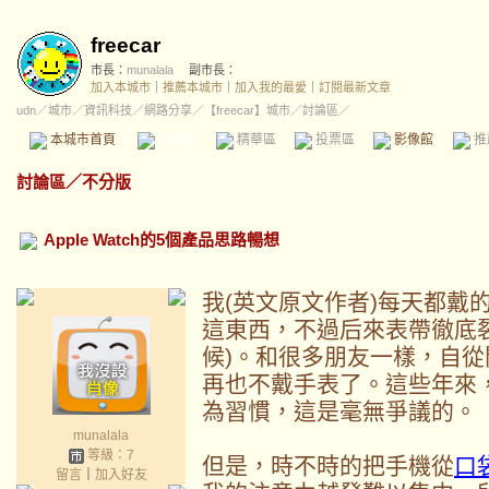
freecar
市長：
munalala
副市長：
加入本城市
｜
推薦本城市
｜
加入我的最愛
｜
訂閱最新文章
udn
／
城市
／
資訊科技
／
網路分享
／
【freecar】城市
／討論區／
本城市首頁
討論區
精華區
投票區
影像館
推
討論區
／
不分版
Apple Watch的5個產品思路暢想
我(英文原文作者)每天都戴的
這東西，不過后來表帶徹底裂了
候)。和很多朋友一樣，自
再也不戴手表了。這些年來
為習慣，這是毫無爭議的。
munalala
等級：7
但是，時不時的把手機從
口
留言
｜
加入好友