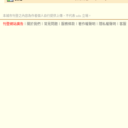
本城市刊登之內容為作者個人自行提供上傳，不代表 udn 立場。
刊登網站廣告
︱
關於我們
︱
常見問題
︱
服務條款
︱
著作權聲明
︱
隱私權聲明
︱
客服