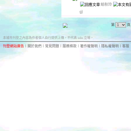
給秋玲
g)
第
頁
本城市刊登之內容為作者個人自行提供上傳，不代表 udn 立場。
刊登網站廣告
︱
關於我們
︱
常見問題
︱
服務條款
︱
著作權聲明
︱
隱私權聲明
︱
客服