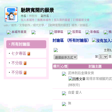
馳騁寬闊的願景
市長：
林秋玲
副市長：
加入本城市
｜
推薦本城市
｜
加入我的最愛
｜
訂閱最新文章
udn
／
城市
／
文學創作
／
現代文學
／
【馳騁寬闊的願景】城市
／討論區／
本城市首頁
討論區
精華區
投票區
影像館
推
討論區
（
所有討論版
）
‧
所有討論版
主題
1
‧
七夕專區
第
頁
‧
不分版
標示
心情
討論主題
‧
不分版
武林劍后金鋒女俠
寫得非常細膩的武
(林秋玲)
自愛 愛人
無