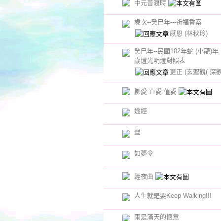
中元普渡時
歲次--癸巳年---祈福香案
感恩
(林秋玲)
癸巳年--民國102年蛇 (小龍)年
歲燈光明燈對照表
更正
(玄聖觀( 深觀
擲愛 直愛 值愛
途經
聲
如夢令
輕夜曲
人生就是要Keep Walking!!!
雨是滿天的愜意