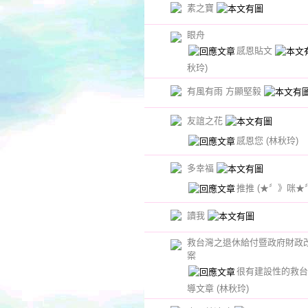
素之寶
眼舟
感恩貼文
秋玲)
有風有雨 方顯堅毅
友誼之花
感恩您
(林秋玲)
多幸福
推推
(★〞》咪★
讀我
救台灣之退休給付暨政府財政
案
很有建設性的救台
導文章
(林秋玲)