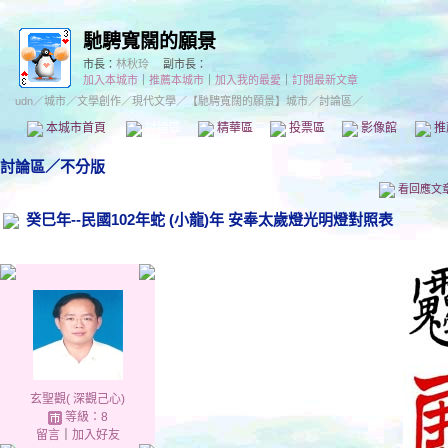
馳騁寬闊的願景
市長：
林秋玲
副市長：
加入本城市
｜
推薦本城市
｜
加入我的最愛
｜
訂閱最新文章
udn
／
城市
／
文學創作
／
現代文學
／
【馳騁寬闊的願景】城市
／討論區／
本城市首頁
討論區
精華區
投票區
影像館
推
討論區
／
不分版
看回應文
癸巳年--民國102年蛇 (小龍)年 安奉太歲燈光明燈對照表
玄聖觀( 深觀己心)
等級：8
留言
｜
加入好友