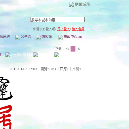
網路城邦
你還沒有登入喔(
馬上登入
/
加入會員
)
薦連結
公告區
訪客簿
市政中心
(0)
字體：
小
中
大
章
2013/01/03 17:03 瀏覽
5,267
｜回應
1
｜
推薦
1