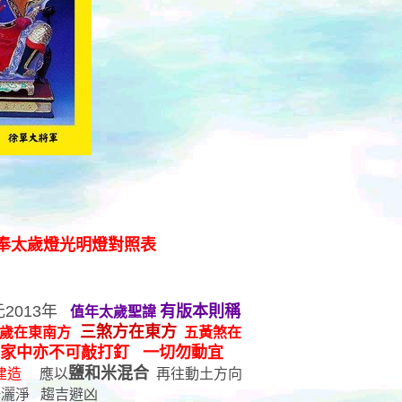
 安奉太歲燈光明燈對照表
2013年
有版本則稱
值年太歲聖諱
三煞方在東方
歲在東南方
五黃煞在
家中亦不可敲打釘 一切勿動宜
鹽和米混合
建造
應以
再往動土方向
灑淨 趨吉避凶