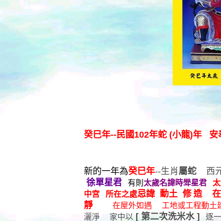
癸巳年--民國102年蛇 (小龍)年
新的一年為
癸巳年
--生肖
屬蛇
西元
徐單星君
有則
太歲名諱時斝星君
太
忌諱 動土 修
造 在
中宮 所在之處
靜
在屋外如遇 工地或工程動土
[ 第二次洗米水 ]
灑淨 家中以
逐一