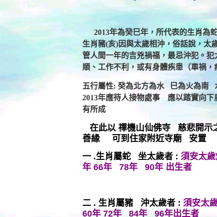
2013年為癸巳年，所代表的生肖為
生肖豬(亥)因與太歲相沖，俗話說，太
管人間一年的吉兇禍福，最忌沖犯。犯
順、工作不利，或有身體疾患（車禍，
五行屬性: 癸為北方為水 巳為火為南
2013年應待人接物處事 應以踏實向
有所成
在此以 禪機山仙佛寺 慈悲開示
善緣 可到住家附近寺廟 安置
一 .生肖屬蛇 坐太歲者 :
須安太歲
年 66年 78年 90年 出生者
二 . 生肖屬豬 沖太歲者 :
須安太
60年 72年 84年 96年出生者