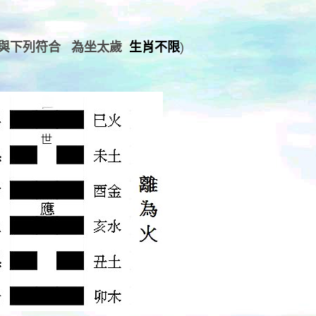
與下列符合 為坐太歲
生肖不限
)