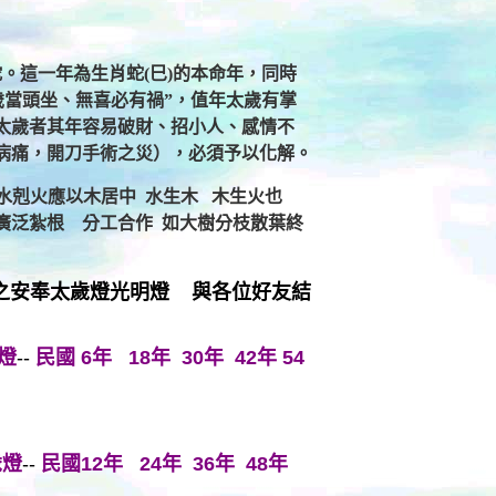
蛇。這一年為生肖蛇(巳)的本命年，同時
歲
當頭坐、無喜必有禍”，值年太歲有掌
太歲者其年容易破財、招小人、感情不
病痛，開刀手術之災），必須予以化解。
 水剋火應以木居中 水生木 木生火也
下廣泛紮根 分工合作 如大樹分枝散葉終
之安奉太歲燈光明燈 與各位好友結
燈
--
民國 6年 18年 30年 42年 54
歲燈
--
民國12年 24年 36年 48年