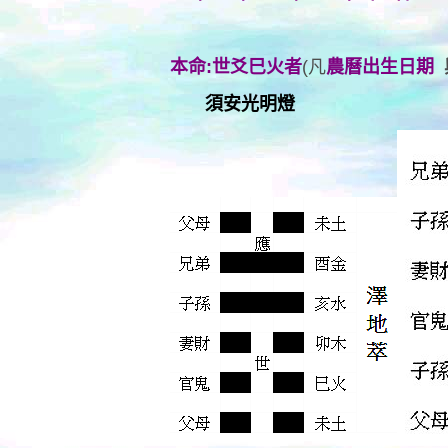
本命:世爻巳火者
(凡
農曆出生日期
須安光明燈