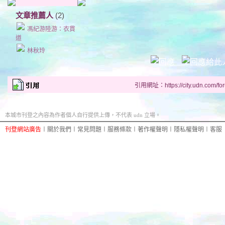
文章推薦人
(2)
馮紀游陸游：衣貫
道
林秋玲
引用網址：https://city.udn.com/fo
本城市刊登之內容為作者個人自行提供上傳，不代表 udn 立場。
刊登網站廣告
︱
關於我們
︱
常見問題
︱
服務條款
︱
著作權聲明
︱
隱私權聲明
︱
客服