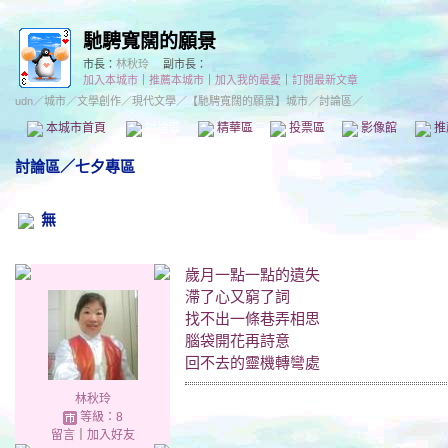
馳騁寬闊的願景
市長：
林秋玲
副市長：
加入本城市
｜
推薦本城市
｜
加入我的最愛
｜
訂閱最新文章
udn
／
城市
／
文學創作
／
現代文學
／
【馳騁寬闊的願景】城市
／討論區／
本城市首頁
討論區
精華區
投票區
影像館
推
討論區
／
七夕專區
無
歲月一點一點的遺失
滯了心又窮了詞
找不出一條巷弄相思
腦袋開花再詩意
回不去的靈機轉彎處
林秋玲
等級：8
留言
｜
加入好友