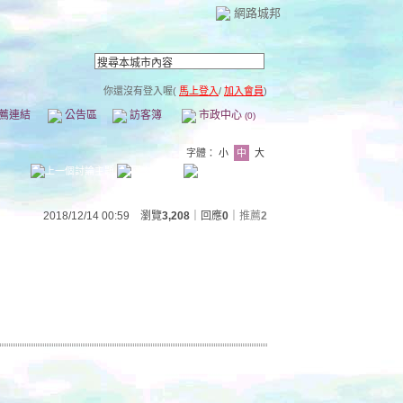
網路城邦
你還沒有登入喔(
馬上登入
/
加入會員
)
薦連結
公告區
訪客簿
市政中心
(0)
字體：
小
中
大
2018/12/14 00:59 瀏覽
3,208
｜回應
0
｜
推薦
2