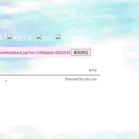
rum/trackback.jsp?no=1466&aid=5902545
▲top
Powered by
udn.com