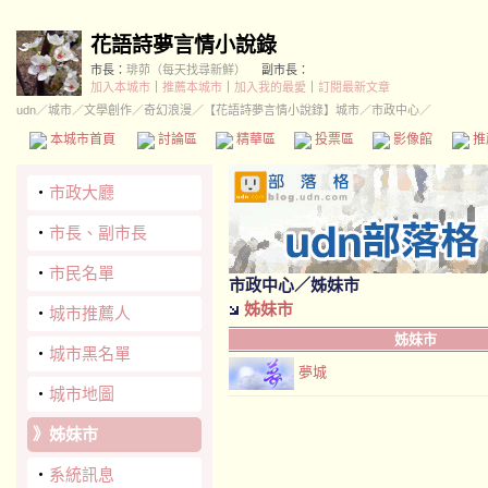
花語詩夢言情小說錄
市長：
琲茆（每天找尋新鮮）
副市長：
加入本城市
｜
推薦本城市
｜
加入我的最愛
｜
訂閱最新文章
udn
／
城市
／
文學創作
／
奇幻浪漫
／
【花語詩夢言情小說錄】城市
／市政中心／
本城市首頁
討論區
精華區
投票區
影像館
推
‧
市政大廳
‧
市長、副市長
‧
市民名單
市政中心
／姊妹市
姊妹市
‧
城市推薦人
姊妹市
‧
城市黑名單
夢城
‧
城市地圖
》
姊妹市
‧
系統訊息