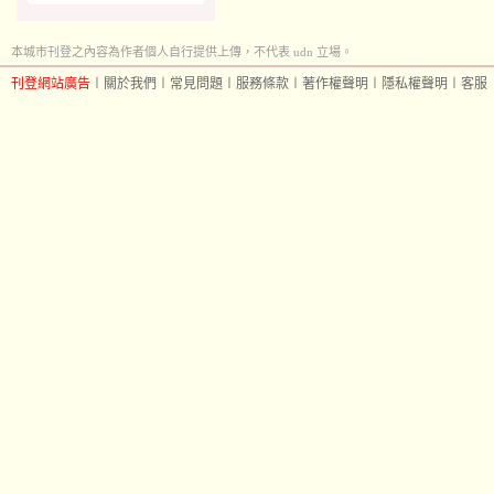
本城市刊登之內容為作者個人自行提供上傳，不代表 udn 立場。
刊登網站廣告
︱
關於我們
︱
常見問題
︱
服務條款
︱
著作權聲明
︱
隱私權聲明
︱
客服