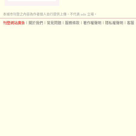
本城市刊登之內容為作者個人自行提供上傳，不代表 udn 立場。
刊登網站廣告
︱
關於我們
︱
常見問題
︱
服務條款
︱
著作權聲明
︱
隱私權聲明
︱
客服