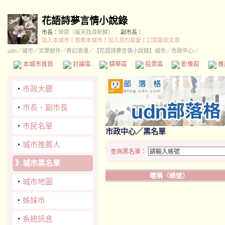
花語詩夢言情小說錄
市長：
琲茆（每天找尋新鮮）
副市長：
加入本城市
｜
推薦本城市
｜
加入我的最愛
｜
訂閱最新文章
udn
／
城市
／
文學創作
／
奇幻浪漫
／
【花語詩夢言情小說錄】城市
／市政中心／
本城市首頁
討論區
精華區
投票區
影像館
推
‧
市政大廳
‧
市長、副市長
‧
市民名單
市政中心
／黑名單
‧
城市推薦人
查詢黑名單：
》
城市黑名單
暱稱（帳號）
‧
城市地圖
‧
姊妹市
‧
系統訊息