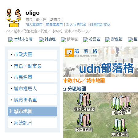
oligo
市長：
電小旺
副市長：
加入本城市
｜
推薦本城市
｜
加入我的最愛
｜
訂閱最新文章
udn
／
城市
／
政治社會
／
其他
／
【oligo】城市
／市政中心／
本城市首頁
討論區
精華區
投票區
影像館
推
‧
市政大廳
‧
市長、副市長
‧
市民名單
市政中心
／城市地圖
‧
城市推薦人
分區地圖
‧
城市黑名單
我想保護地球
》
城市地圖
青天白日
中國論壇
‧
系統訊息
亞洲賽首都
高爾夫學園