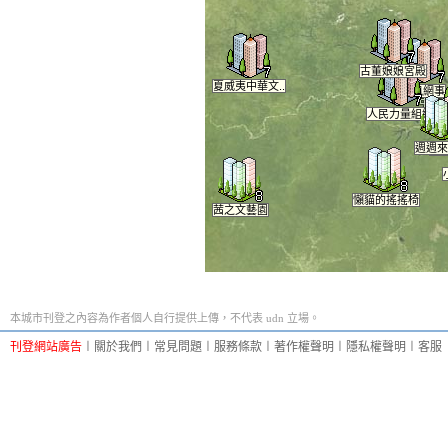
古董娘娘宮殿
夏威夷中華文..
微風網事
人民力量組織
闇
週週來
親
懶貓的搖搖椅
茜之文藝園
本城市刊登之內容為作者個人自行提供上傳，不代表 udn 立場。
刊登網站廣告
︱
關於我們
︱
常見問題
︱
服務條款
︱
著作權聲明
︱
隱私權聲明
︱
客服