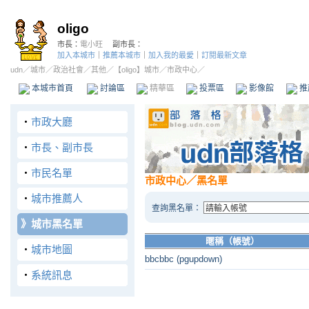
oligo
市長：
電小旺
副市長：
加入本城市
｜
推薦本城市
｜
加入我的最愛
｜
訂閱最新文章
udn
／
城市
／
政治社會
／
其他
／
【oligo】城市
／市政中心／
本城市首頁
討論區
精華區
投票區
影像館
推
‧
市政大廳
‧
市長、副市長
‧
市民名單
市政中心
／黑名單
‧
城市推薦人
查詢黑名單：
》
城市黑名單
暱稱（帳號）
‧
城市地圖
bbcbbc (pgupdown)
‧
系統訊息