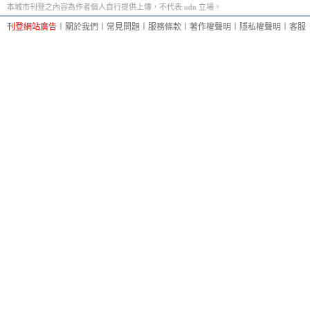
本城市刊登之內容為作者個人自行提供上傳，不代表 udn 立場。
刊登網站廣告
︱
關於我們
︱
常見問題
︱
服務條款
︱
著作權聲明
︱
隱私權聲明
︱
客服