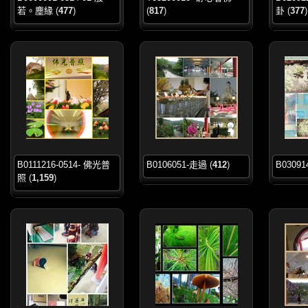
若。塵緣
(
477
)
(
817
)
卦
(
377
)
B0111216-0514- 佛光普
B0106051-走過
(
412
)
B03091
照
(
1,159
)