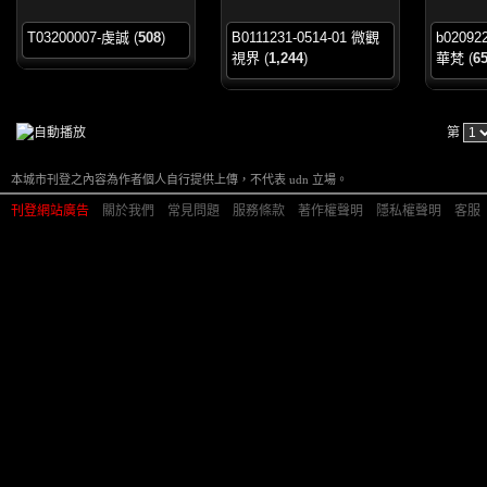
T03200007-虔誠
(
508
)
B0111231-0514-01 微觀
b02092
視界
(
1,244
)
華梵
(
6
第
本城市刊登之內容為作者個人自行提供上傳，不代表 udn 立場。
刊登網站廣告
︱
關於我們
︱
常見問題
︱
服務條款
︱
著作權聲明
︱
隱私權聲明
︱
客服