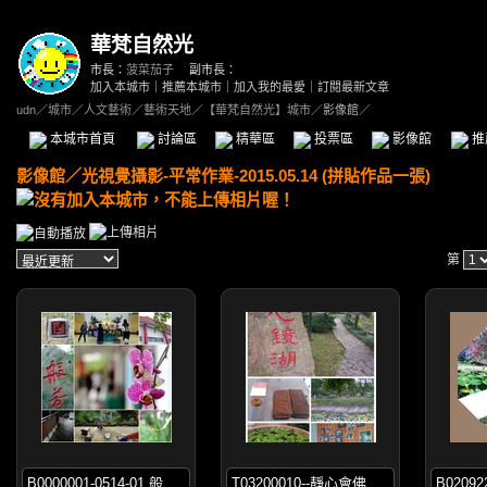
華梵自然光
市長：
菠菜茄子
副市長：
加入本城市
｜
推薦本城市
｜
加入我的最愛
｜
訂閱最新文章
udn
／
城市
／
人文藝術
／
藝術天地
／
【華梵自然光】城市
／影像館／
本城市首頁
討論區
精華區
投票區
影像館
推
影像館
／
光視覺攝影-平常作業-2015.05.14 (拼貼作品一張)
第
B0000001-0514-01 般
T03200010--靜心會佛
B02092