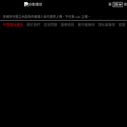
第
張
本城市刊登之內容為作者個人自行提供上傳，不代表 udn 立場。
刊登網站廣告
︱
關於我們
︱
常見問題
︱
服務條款
︱
著作權聲明
︱
隱私權聲明
︱
客服