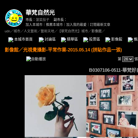
華梵自然光
市長：
菠菜茄子
副市長：
加入本城市
｜
推薦本城市
｜
加入我的最愛
｜
訂閱最新文章
udn
／
城市
／
人文藝術
／
藝術天地
／
【華梵自然光】城市
／影像館／
本城市首頁
討論區
精華區
投票區
影像館
推
影像館
／
光視覺攝影-平常作業-2015.05.14 (拼貼作品一張)
第
張
B0307106-0511-華梵