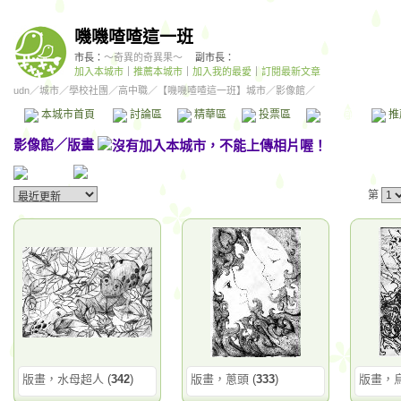
嘰嘰喳喳這一班
市長：
～奇異的奇異果～
副市長：
加入本城市
｜
推薦本城市
｜
加入我的最愛
｜
訂閱最新文章
udn
／
城市
／
學校社團
／
高中職
／
【嘰嘰喳喳這一班】城市
／影像館／
本城市首頁
討論區
精華區
投票區
影像館
推
影像館
／
版畫
第
版畫，水母超人
(
342
)
版畫，蔥頭
(
333
)
版畫，