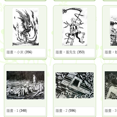
版畫，小米
(
356
)
版畫，蛋先生
(
353
)
版畫，
版畫 - 1
(
348
)
版畫 - 2
(
596
)
版畫 - 3