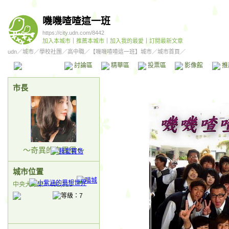
嘰嘰喳喳這一班
https://city.udn.com/8442
加入本城市
｜
推薦本城市
｜
加入我的最愛
｜
訂閱最新文章
udn
／
城市
／
學校社團
／
高中職
／
【嘰嘰喳喳這一班】城市
／城市首頁／
本城市首頁
討論區
精華區
投票區
影像館
推
市長
～奇異的奇異果～
城市位置
中央大草原／402,315