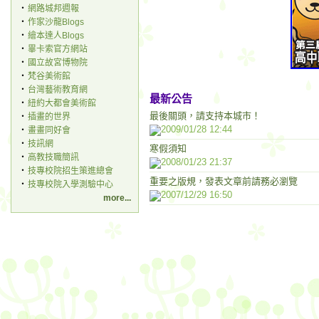
‧
網路城邦週報
‧
作家沙龍Blogs
‧
繪本達人Blogs
‧
畢卡索官方網站
‧
國立故宮博物院
‧
梵谷美術館
‧
台灣藝術教育網
最新公告
‧
紐約大都會美術館
最後關頭，請支持本城市！
‧
插畫的世界
2009/01/28 12:44
‧
畫畫同好會
‧
技訊網
寒假須知
‧
高教技職簡訊
2008/01/23 21:37
‧
技專校院招生策進總會
重要之版規，發表文章前請務必瀏覽
‧
技專校院入學測驗中心
2007/12/29 16:50
more...