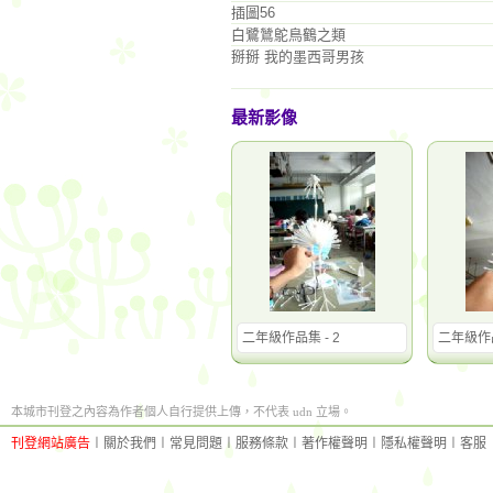
插圖56
白鷺鷥鴕鳥鶴之類
掰掰 我的墨西哥男孩
最新影像
二年級作品集 - 2
二年級作品
本城市刊登之內容為作者個人自行提供上傳，不代表 udn 立場。
刊登網站廣告
︱
關於我們
︱
常見問題
︱
服務條款
︱
著作權聲明
︱
隱私權聲明
︱
客服