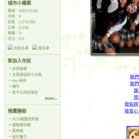
城市小檔案
建城：2007/11/26
市民：8
訪客：1,270,881
文章：6,138
推薦：
0
活力：0.0
市民名單
黑名單
新加入市民
‧
非常報導
‧
主恩滿溢的小白兔
我們
‧
sky-秘密
我們
‧
補手
路
‧
皮卡丘的好朋友
雨
more...
我知道
推薦連結
我安心
‧
ACG繪圖技研版
‧
誠格畫材網
‧
黑秀網
‧
設計魔力