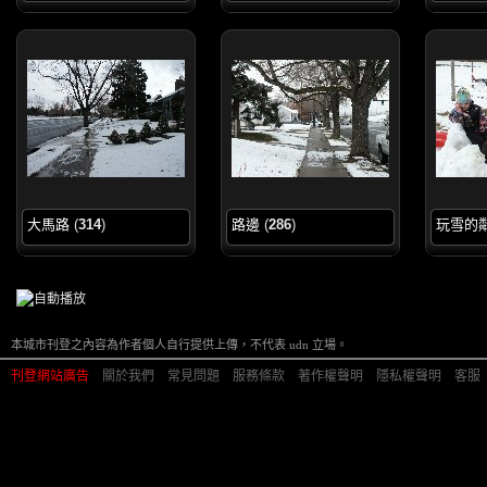
大馬路
(
314
)
路邊
(
286
)
玩雪的
本城市刊登之內容為作者個人自行提供上傳，不代表 udn 立場。
刊登網站廣告
︱
關於我們
︱
常見問題
︱
服務條款
︱
著作權聲明
︱
隱私權聲明
︱
客服