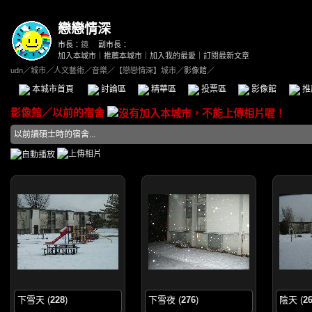
戀戀情深
市長：
鏡
副市長：
加入本城市
｜
推薦本城市
｜
加入我的最愛
｜
訂閱最新文章
udn
／
城市
／
人文藝術
／
音樂
／
【戀戀情深】城市
／影像館／
本城市首頁
討論區
精華區
投票區
影像館
推
影像館
／
以前的宿舍
以前讀碩士時的宿舍...
下雪天
(
228
)
下雪夜
(
276
)
陰天
(
2