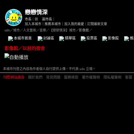
戀戀情深
市長：
鏡
副市長：
加入本城市
｜
推薦本城市
｜
加入我的最愛
｜
訂閱最新文章
udn
／
城市
／
人文藝術
／
音樂
／
【戀戀情深】城市
／影像館／
本城市首頁
討論區
精華區
投票區
影像館
推
影像館
／
以前的宿舍
本城市刊登之內容為作者個人自行提供上傳，不代表 udn 立場。
刊登網站廣告
︱
關於我們
︱
常見問題
︱
服務條款
︱
著作權聲明
︱
隱私權聲明
︱
客服