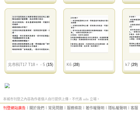
北市科T17 T18。 - 5
(
15
)
K6
(
28
)
k7
(
29
)
本城市刊登之內容為作者個人自行提供上傳，不代表 udn 立場。
刊登網站廣告
︱
關於我們
︱
常見問題
︱
服務條款
︱
著作權聲明
︱
隱私權聲明
︱
客服