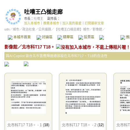
吐嘈王凸槌走廊
市長：
吐嘈王
副市長：
加入本城市
｜
推薦本城市
｜
加入我的最愛
｜
訂閱最新文章
udn
／
城市
／
政治社會
／
公共議題
／
【吐嘈王凸槌走廊】城市
／影像館／
本城市首頁
討論區
精華區
投票區
影像館
推
影像館
／
北市科T17 T18。
與AI Copilot 談台北市答應輝達總部設在北市科T17、T18的合法性
北市科T17 T18。 - 1
(
18
)
北市科T17 T18。 - 2
(
12
)
北市科T1