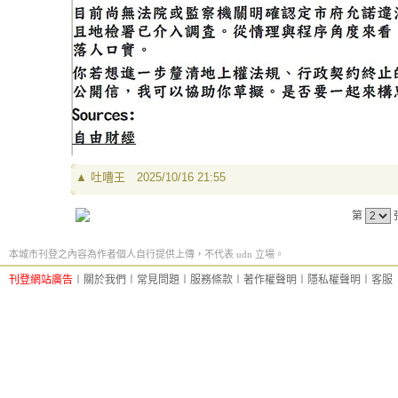
▲
吐嘈王
2025/10/16 21:55
第
本城市刊登之內容為作者個人自行提供上傳，不代表 udn 立場。
刊登網站廣告
︱
關於我們
︱
常見問題
︱
服務條款
︱
著作權聲明
︱
隱私權聲明
︱
客服