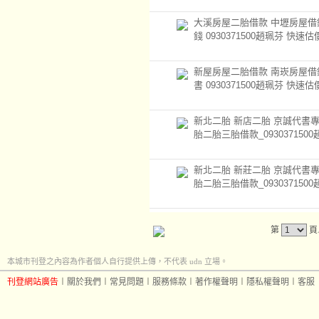
大溪房屋二胎借款 中壢房屋借
錢 0930371500趙珮芬 快速估
新屋房屋二胎借款 南崁房屋借
書 0930371500趙珮芬 快速估
新北二胎 新店二胎 京誠代書
胎二胎三胎借款_093037150
新北二胎 新莊二胎 京誠代書
胎二胎三胎借款_093037150
第
頁
本城市刊登之內容為作者個人自行提供上傳，不代表 udn 立場。
刊登網站廣告
︱
關於我們
︱
常見問題
︱
服務條款
︱
著作權聲明
︱
隱私權聲明
︱
客服