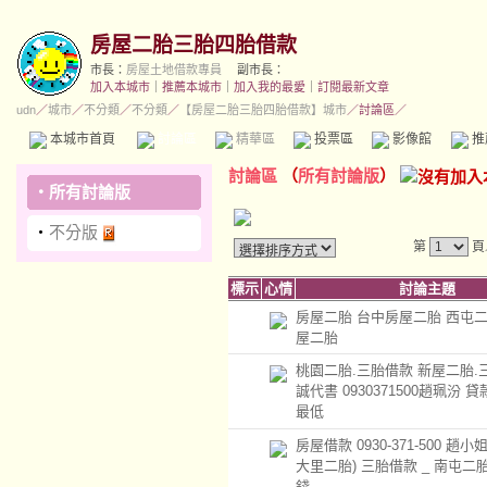
房屋二胎三胎四胎借款
市長：
房屋土地借款專員
副市長：
加入本城市
｜
推薦本城市
｜
加入我的最愛
｜
訂閱最新文章
udn
／
城市
／
不分類
／
不分類
／
【房屋二胎三胎四胎借款】城市
／討論區／
本城市首頁
討論區
精華區
投票區
影像館
推
討論區
（
所有討論版
）
‧
所有討論版
‧
不分版
第
頁
標示
心情
討論主題
房屋二胎 台中房屋二胎 西屯二
屋二胎
桃園二胎.三胎借款 新屋二胎.
誠代書 0930371500趙珮汾 
最低
房屋借款 0930-371-500 趙小
大里二胎) 三胎借款 _ 南屯二
錢