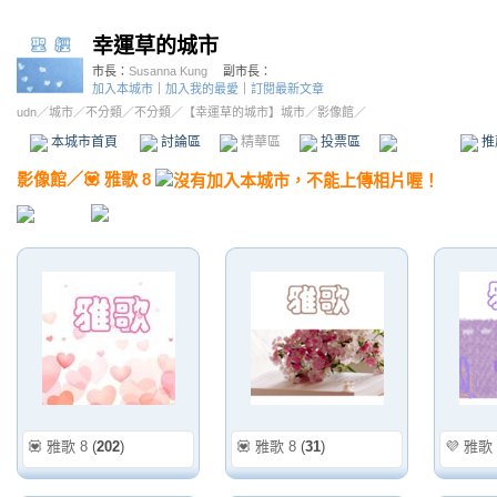
幸運草的城市
市長：
Susanna Kung
副市長：
加入本城市
｜
加入我的最愛
｜
訂閱最新文章
udn
／
城市
／
不分類
／
不分類
／
【幸運草的城市】城市
／影像館／
本城市首頁
討論區
精華區
投票區
影像館
推
影像館
／
💟 雅歌 8
💟 雅歌 8
(
202
)
💟 雅歌 8
(
31
)
💜 雅歌