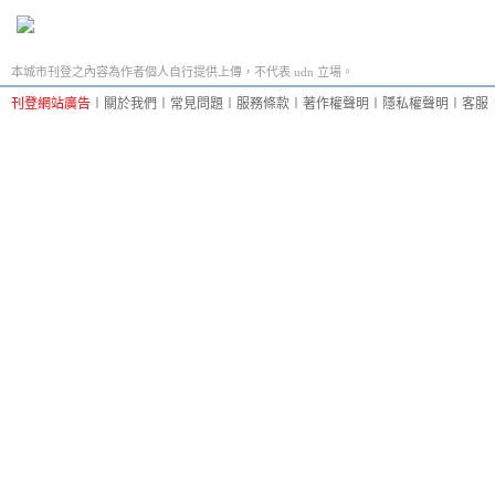
本城市刊登之內容為作者個人自行提供上傳，不代表 udn 立場。
刊登網站廣告
︱
關於我們
︱
常見問題
︱
服務條款
︱
著作權聲明
︱
隱私權聲明
︱
客服